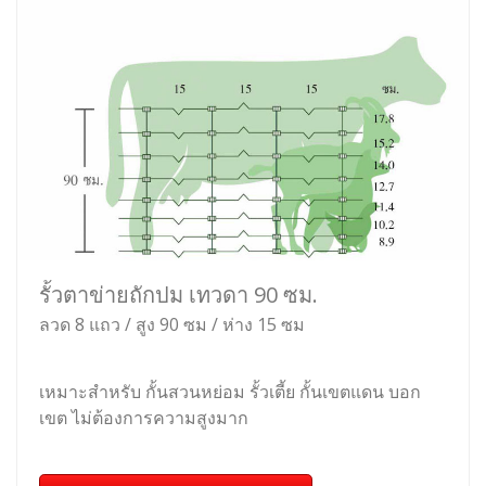
รั้วตาข่ายถักปม เทวดา 90 ซม.
ลวด 8 แถว / สูง 90 ซม / ห่าง 15 ซม
เหมาะสำหรับ กั้นสวนหย่อม รั้วเตี้ย กั้นเขตแดน บอก
เขต ไม่ต้องการความสูงมาก