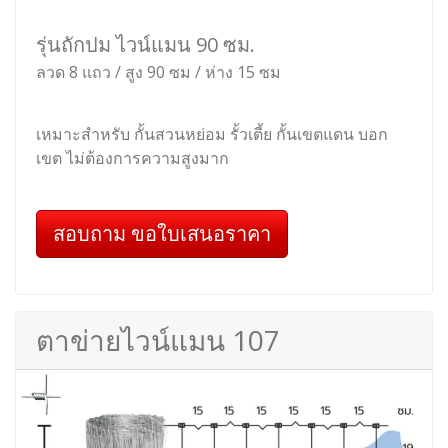
รุ่นถักปม ไวน์แมน 90 ซม.
ลวด 8 แถว / สูง 90 ซม / ห่าง 15 ซม
เหมาะสำหรับ กั้นสวนหย่อม รั้วเตี้ย กั้นเขตแดน บอก
เขต ไม่ต้องการความสูงมาก
สอบถาม ขอใบเสนอราคา
ตาข่ายไวน์แมน 107