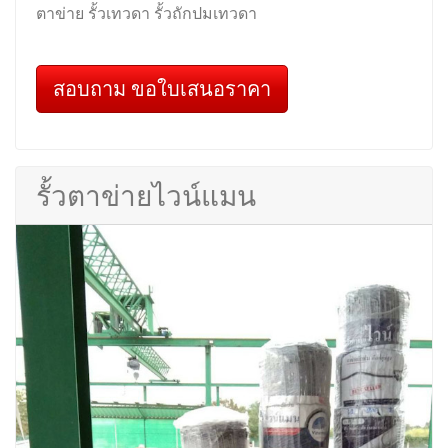
ตาข่าย รั้วเทวดา รั้วถักปมเทวดา
สอบถาม ขอใบเสนอราคา
รั้วตาข่ายไวน์แมน