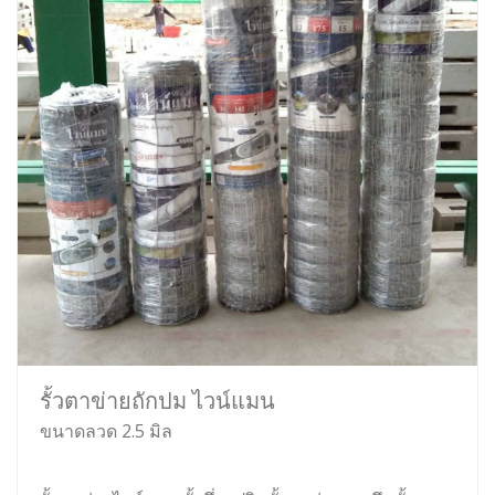
รั้วตาข่ายถักปม ไวน์แมน
ขนาดลวด 2.5 มิล