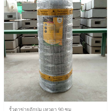
รั้วตาข่ายถักปม เทวดา 90 ซม