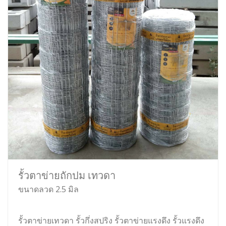
รั้วตาข่ายถักปม เทวดา
ขนาดลวด 2.5 มิล
รั้วตาข่ายเทวดา รั้วกึ่งสปริง รั้วตาข่ายแรงดึง รั้วแรงดึง