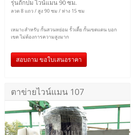
รุ่นถักปม ไวน์แมน 90 ซม.
ลวด 8 แถว / สูง 90 ซม / ห่าง 15 ซม
เหมาะสำหรับ กั้นสวนหย่อม รั้วเตี้ย กั้นเขตแดน บอก
เขต ไม่ต้องการความสูงมาก
สอบถาม ขอใบเสนอราคา
ตาข่ายไวน์แมน 107