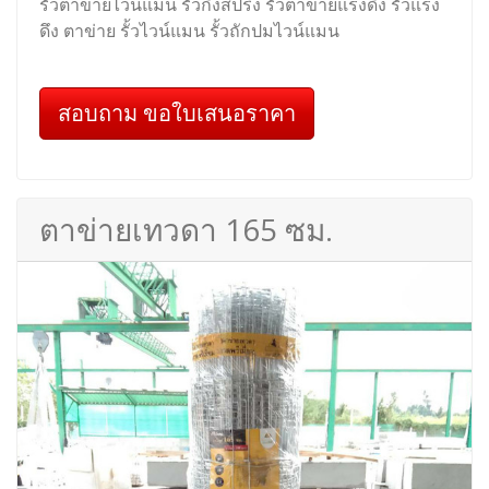
รั้วตาข่ายไวน์แมน รั้วกึ่งสปริง รั้วตาข่ายแรงดึง รั้วแรง
ดึง ตาข่าย รั้วไวน์แมน รั้วถักปมไวน์แมน
สอบถาม ขอใบเสนอราคา
ตาข่ายเทวดา 165 ซม.