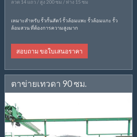
ลวด 14 แถว / สูง 200 ซม / ห่าง 15 ซม
เหมาะสำหรับ รั้วกั้นสัตว์ รั้วล้อมแพะ รั้วล้อมแกะ รั้ว
ล้อมสวน ที่ต้องการความสูงมาก
สอบถาม ขอใบเสนอราคา
ตาข่ายเทวดา 90 ซม.