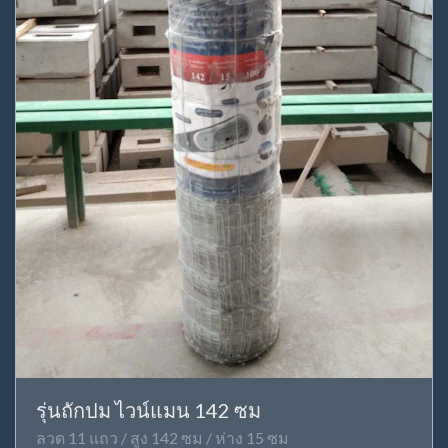
รุ่นถักปม ไวน์แมน 142 ซม
ลวด 11 แถว / สูง 142 ซม / ห่าง 15 ซม