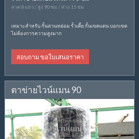
ลวด 8 แถว / สูง 90 ซม / ห่าง 15 ซม
เหมาะสำหรับ กั้นสวนหย่อม รั้วเตี้ย กั้นเขตแดน บอกเขต
ไม่ต้องการความสูงมาก
สอบถาม ขอใบเสนอราคา
ตาข่ายไวน์แมน 90