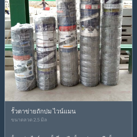
รั้วตาข่ายถักปม ไวน์แมน
ขนาดลวด 2.5 มิล