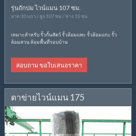
รุ่นถักปม ไวน์แมน 107 ซม.
ลวด 10 แถว / สูง 107 ซม / ห่าง 15 ซม
เหมาะสำหรับ รั้วกั้นสัตว์ รั้วล้อมแพะ รั้วล้อมแกะ รั้ว
ล้อมสวน ล้อมพื้นที่รอบบ้าน
สอบถาม ขอใบเสนอราคา
ตาข่ายไวน์แมน 175