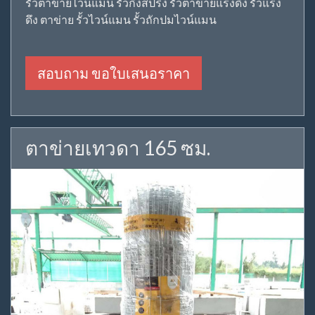
รั้วตาข่ายไวน์แมน รั้วกึ่งสปริง รั้วตาข่ายแรงดึง รั้วแรง
ดึง ตาข่าย รั้วไวน์แมน รั้วถักปมไวน์แมน
สอบถาม ขอใบเสนอราคา
ตาข่ายเทวดา 165 ซม.