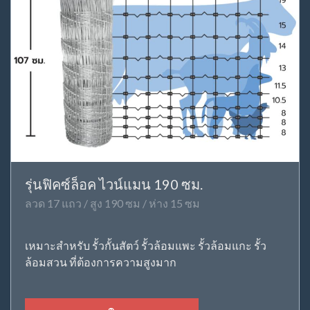
รุ่นฟิคซ์ล็อค ไวน์แมน 190 ซม.
ลวด 17 แถว / สูง 190 ซม / ห่าง 15 ซม
เหมาะสำหรับ รั้วกั้นสัตว์ รั้วล้อมแพะ รั้วล้อมแกะ รั้ว
ล้อมสวน ที่ต้องการความสูงมาก