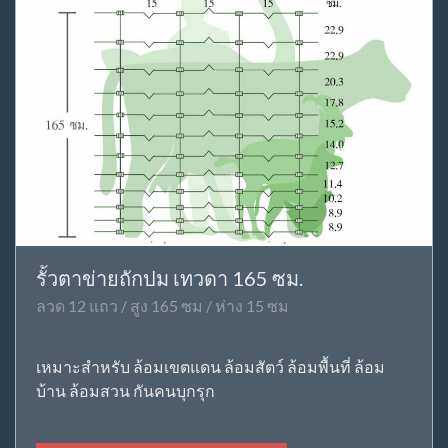
รั้วตาข่ายถักปม เทวดา 165 ซม.
ลวด 12 แถว / สูง 165 ซม / ห่าง 15 ซม
เหมาะสำหรับ ล้อมเขตแดน ล้อมสัตว์ ล้อมพื้นที่ ล้อม
บ้าน ล้อมสวน กันคนบุกรุก