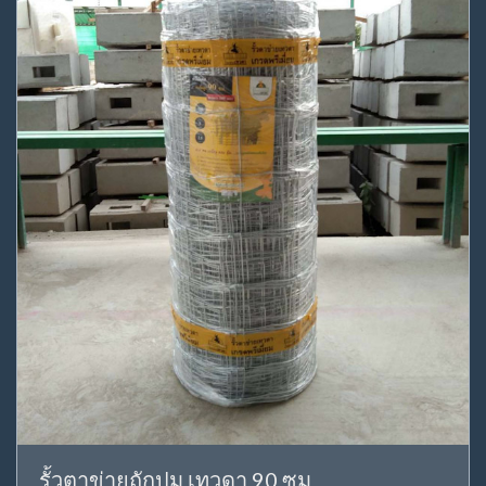
รั้วตาข่ายถักปม เทวดา 90 ซม