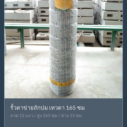
รั้วตาข่ายถักปม เทวดา 165 ซม
ลวด 12 แถว / สูง 165 ซม / ห่าง 15 ซม