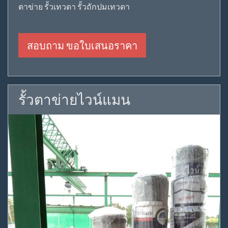
ตาข่าย รั้วเทวดา รั้วถักปมเทวดา
สอบถาม ขอใบเสนอราคา
รั้วตาข่ายไวน์แมน