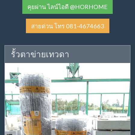
คุยผ่าน ไลน์ไอดี @HORHOME
สายด่วน โทร 081-4674663
รั้วตาข่ายเทวดา