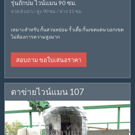
รุ่นถักปม ไวน์แมน 90 ซม.
ลวด 8 แถว / สูง 90 ซม / ห่าง 15 ซม
เหมาะสำหรับ กั้นสวนหย่อม รั้วเตี้ย กั้นเขตแดน บอกเขต
ไม่ต้องการความสูงมาก
สอบถาม ขอใบเสนอราคา
ตาข่ายไวน์แมน 107