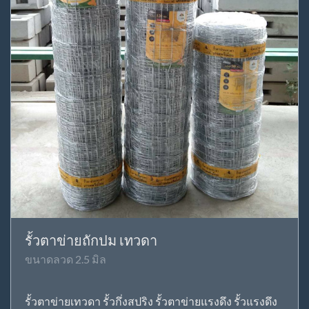
รั้วตาข่ายถักปม เทวดา
ขนาดลวด 2.5 มิล
รั้วตาข่ายเทวดา รั้วกึ่งสปริง รั้วตาข่ายแรงดึง รั้วแรงดึง