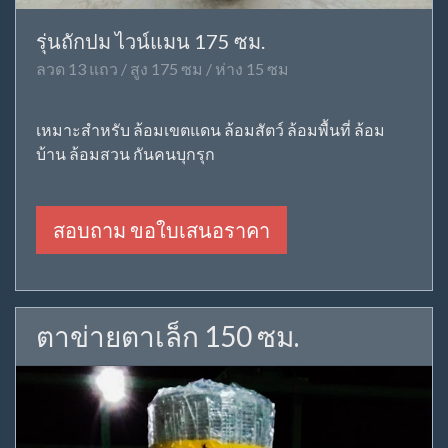
รุ่นถักปม ไวน์แมน 175 ซม.
ลวด 13 แถว / สูง 175 ซม / ห่าง 15 ซม
เหมาะสำหรับ ล้อมเขตแดน ล้อมสัตว์ ล้อมพื้นที่ ล้อม
บ้าน ล้อมสวน กันคนบุกรุก
สอบถาม ขอใบเสนอราคา
ตาข่ายตาเล็ก 150 ซม.