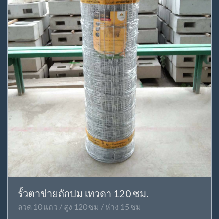
รั้วตาข่ายถักปม เทวดา 120 ซม.
ลวด 10 แถว / สูง 120 ซม / ห่าง 15 ซม