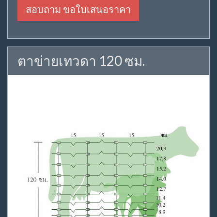
สอบถาม ขอใบเสนอราคา
ตาข่ายเทวดา 120 ซม.