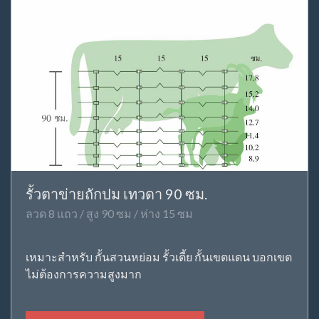
รั้วตาข่ายถักปม เทวดา 90 ซม.
ลวด 8 แถว / สูง 90 ซม / ห่าง 15 ซม
เหมาะสำหรับ กั้นสวนหย่อม รั้วเตี้ย กั้นเขตแดน บอกเขต
ไม่ต้องการความสูงมาก