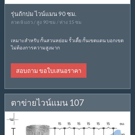
รุ่นถักปม ไวน์แมน 90 ซม.
ลวด 8 แถว / สูง 90 ซม / ห่าง 15 ซม
เหมาะสำหรับ กั้นสวนหย่อม รั้วเตี้ย กั้นเขตแดน บอกเขต
ไม่ต้องการความสูงมาก
สอบถาม ขอใบเสนอราคา
ตาข่ายไวน์แมน 107