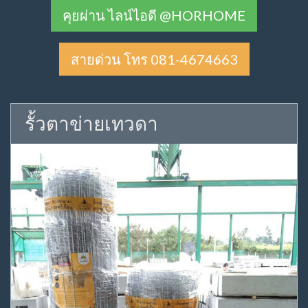
คุยผ่าน ไลน์ไอดี @HORHOME
สายด่วน โทร 081-4674663
รั้วตาข่ายเทวดา