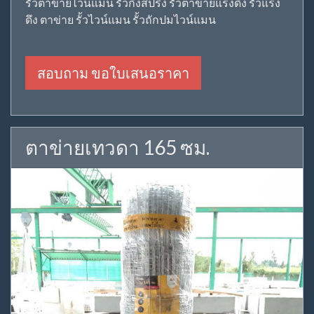
รั้วตาข่ายไวน์แมน รั้วกึ่งสปริง รั้วตาข่ายแรงดึง รั้วแรง
ดึง ตาข่าย รั้วไวน์แมน รั้วถักปมไวน์แมน
สอบถาม ขอใบเสนอราคา
ตาข่ายเทวดา 165 ซม.