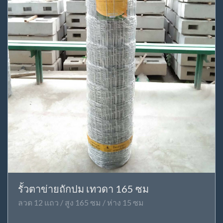
รั้วตาข่ายถักปม เทวดา 165 ซม
ลวด 12 แถว / สูง 165 ซม / ห่าง 15 ซม