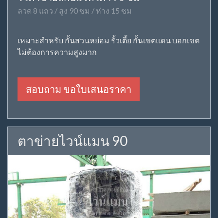
ลวด 8 แถว / สูง 90 ซม / ห่าง 15 ซม
เหมาะสำหรับ กั้นสวนหย่อม รั้วเตี้ย กั้นเขตแดน บอกเขต
ไม่ต้องการความสูงมาก
สอบถาม ขอใบเสนอราคา
ตาข่ายไวน์แมน 90