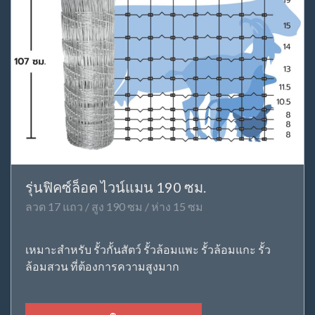
รุ่นฟิคซ์ล็อค ไวน์แมน 190 ซม.
ลวด 17 แถว / สูง 190 ซม / ห่าง 15 ซม
เหมาะสำหรับ รั้วกั้นสัตว์ รั้วล้อมแพะ รั้วล้อมแกะ รั้ว
ล้อมสวน ที่ต้องการความสูงมาก