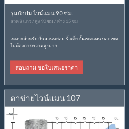
รุ่นถักปม ไวน์แมน 90 ซม.
ลวด 8 แถว / สูง 90 ซม / ห่าง 15 ซม
เหมาะสำหรับ กั้นสวนหย่อม รั้วเตี้ย กั้นเขตแดน บอกเขต
ไม่ต้องการความสูงมาก
สอบถาม ขอใบเสนอราคา
ตาข่ายไวน์แมน 107