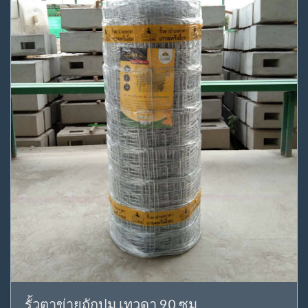
รั้วตาข่ายถักปม เทวดา 90 ซม