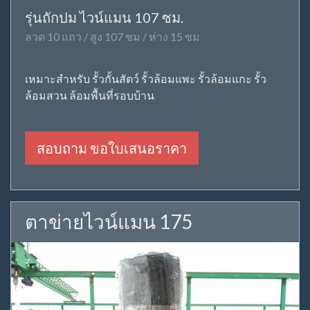
รุ่นถักปม ไวน์แมน 107 ซม.
ลวด 10 แถว / สูง 107 ซม / ห่าง 15 ซม
เหมาะสำหรับ รั้วกั้นสัตว์ รั้วล้อมแพะ รั้วล้อมแกะ รั้ว
ล้อมสวน ล้อมพื้นที่รอบบ้าน
สอบถาม ขอใบเสนอราคา
ตาข่ายไวน์แมน 175