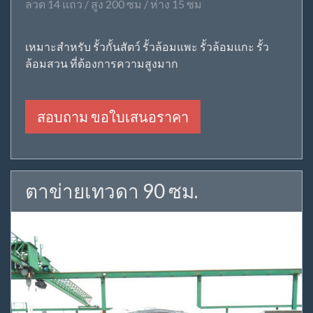
ลวด 14 แถว / สูง 200 ซม / ห่าง 15 ซม
เหมาะสำหรับ รั้วกั้นสัตว์ รั้วล้อมแพะ รั้วล้อมแกะ รั้ว
ล้อมสวน ที่ต้องการความสูงมาก
สอบถาม ขอใบเสนอราคา
ตาข่ายเทวดา 90 ซม.