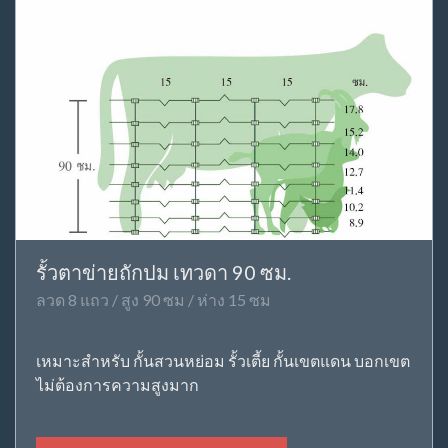
รั้วตาข่ายถักปม เทวดา 90 ซม.
ลวด 8 แถว / สูง 90 ซม / ห่าง 15 ซม
เหมาะสำหรับ กั้นสวนหย่อม รั้วเตี้ย กั้นเขตแดน บอกเขต
ไม่ต้องการความสูงมาก