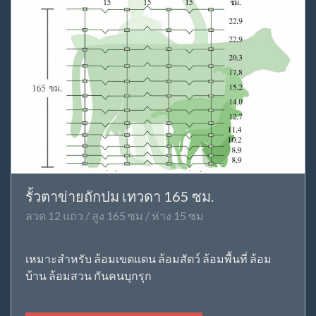
รั้วตาข่ายถักปม เทวดา 165 ซม.
ลวด 12 แถว / สูง 165 ซม / ห่าง 15 ซม
เหมาะสำหรับ ล้อมเขตแดน ล้อมสัตว์ ล้อมพื้นที่ ล้อม
บ้าน ล้อมสวน กันคนบุกรุก