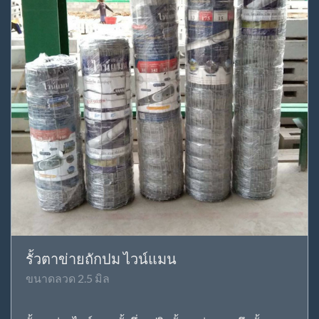
รั้วตาข่ายถักปม ไวน์แมน
ขนาดลวด 2.5 มิล