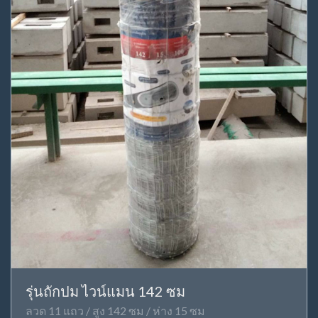
รุ่นถักปม ไวน์แมน 142 ซม
ลวด 11 แถว / สูง 142 ซม / ห่าง 15 ซม