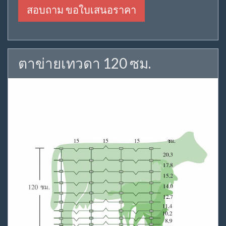
สอบถาม ขอใบเสนอราคา
ตาข่ายเทวดา 120 ซม.