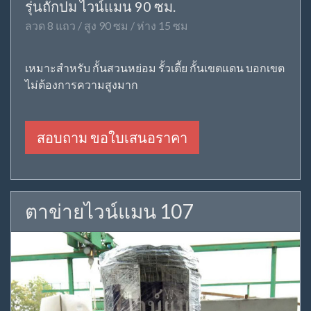
รุ่นถักปม ไวน์แมน 90 ซม.
ลวด 8 แถว / สูง 90 ซม / ห่าง 15 ซม
เหมาะสำหรับ กั้นสวนหย่อม รั้วเตี้ย กั้นเขตแดน บอกเขต
ไม่ต้องการความสูงมาก
สอบถาม ขอใบเสนอราคา
ตาข่ายไวน์แมน 107