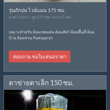
รุ่นถักปม ไวน์แมน 175 ซม.
ลวด 13 แถว / สูง 175 ซม / ห่าง 15 ซม
เหมาะสำหรับ ล้อมเขตแดน ล้อมสัตว์ ล้อมพื้นที่ ล้อม
บ้าน ล้อมสวน กันคนบุกรุก
สอบถาม ขอใบเสนอราคา
ตาข่ายตาเล็ก 150 ซม.