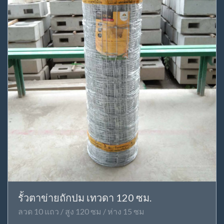
รั้วตาข่ายถักปม เทวดา 120 ซม.
ลวด 10 แถว / สูง 120 ซม / ห่าง 15 ซม