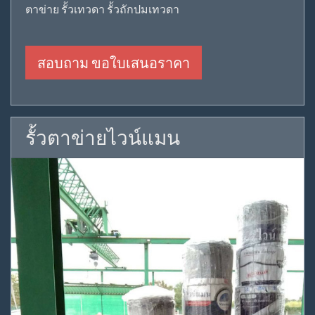
ตาข่าย รั้วเทวดา รั้วถักปมเทวดา
สอบถาม ขอใบเสนอราคา
รั้วตาข่ายไวน์แมน