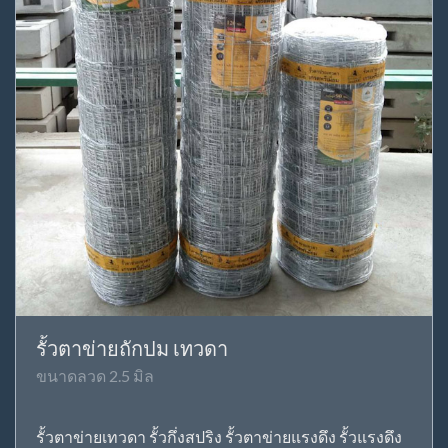
รั้วตาข่ายถักปม เทวดา
ขนาดลวด 2.5 มิล
รั้วตาข่ายเทวดา รั้วกึ่งสปริง รั้วตาข่ายแรงดึง รั้วแรงดึง