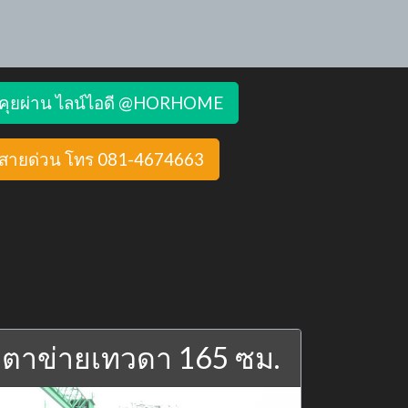
คุยผ่าน ไลน์ไอดี @HORHOME
สายด่วน โทร 081-4674663
ตาข่ายเทวดา 165 ซม.