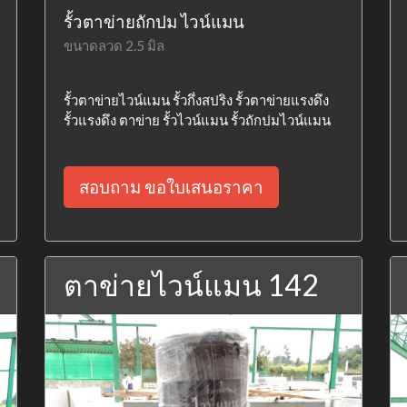
รั้วตาข่ายถักปม ไวน์แมน
ขนาดลวด 2.5 มิล
รั้วตาข่ายไวน์แมน รั้วกึ่งสปริง รั้วตาข่ายแรงดึง
รั้วแรงดึง ตาข่าย รั้วไวน์แมน รั้วถักปมไวน์แมน
สอบถาม ขอใบเสนอราคา
ตาข่ายไวน์แมน 142