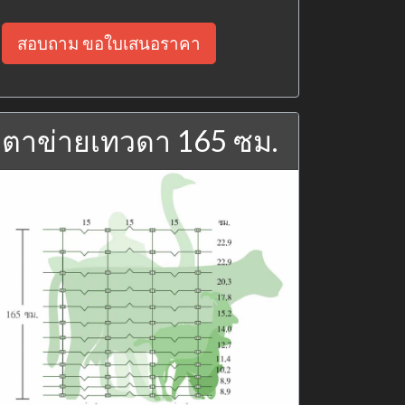
สอบถาม ขอใบเสนอราคา
ตาข่ายเทวดา 165 ซม.