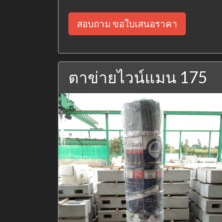
สอบถาม ขอใบเสนอราคา
ตาข่ายไวน์แมน 175