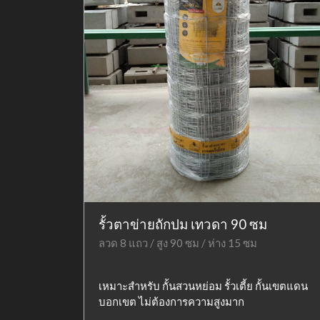
รั้วตาข่ายถักปม เทวดา 90 ซม
ลวด 8 แถว / สูง 90 ซม / ห่าง 15 ซม
เหมาะสำหรับ กั้นสวนหย่อม รั้วเตี้ย กั้นเขตแดน
บอกเขต ไม่ต้องการความสูงมาก