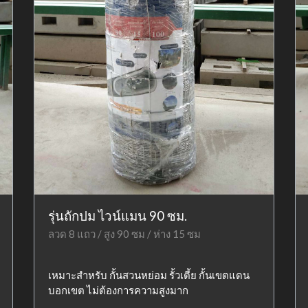
รุ่นถักปม ไวน์แมน 90 ซม.
ลวด 8 แถว / สูง 90 ซม / ห่าง 15 ซม
เหมาะสำหรับ กั้นสวนหย่อม รั้วเตี้ย กั้นเขตแดน
บอกเขต ไม่ต้องการความสูงมาก