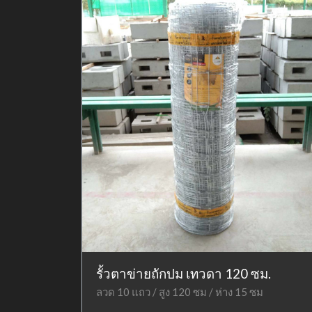
รั้วตาข่ายถักปม เทวดา 120 ซม.
ลวด 10 แถว / สูง 120 ซม / ห่าง 15 ซม