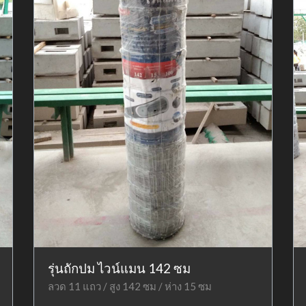
รุ่นถักปม ไวน์แมน 142 ซม
ลวด 11 แถว / สูง 142 ซม / ห่าง 15 ซม