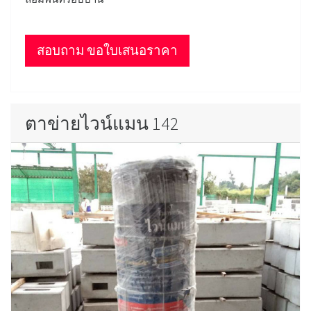
สอบถาม ขอใบเสนอราคา
ตาข่ายไวน์แมน 142