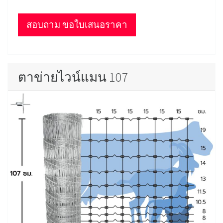
สอบถาม ขอใบเสนอราคา
ตาข่ายไวน์แมน 107