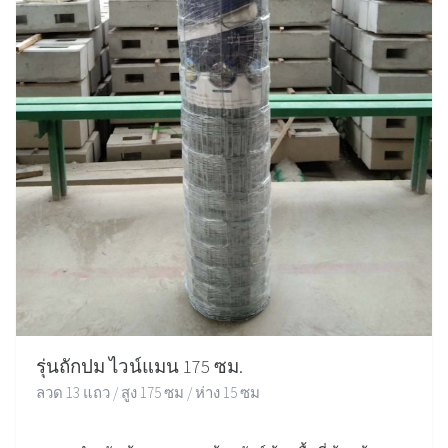
รุ่นถักปม ไวน์แมน 175 ซม.
ลวด 13 แถว / สูง 175 ซม / ห่าง 15 ซม