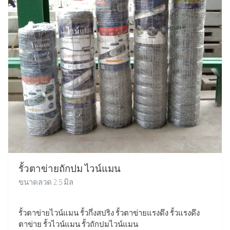
รั้วตาข่ายถักปม ไวน์แมน
ขนาดลวด 2.5 มิล
รั้วตาข่ายไวน์แมน รั้วกึ่งสปริง รั้วตาข่ายแรงดึง รั้วแรงดึง
ตาข่าย รั้วไวน์แมน รั้วถักปมไวน์แมน