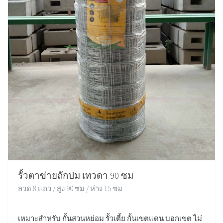
รั้วตาข่ายถักปม เทวดา 90 ซม
ลวด 8 แถว / สูง 90 ซม / ห่าง 15 ซม
เหมาะสำหรับ กั้นสวนหย่อม รั้วเตี้ย กั้นเขตแดน บอกเขต ไม่