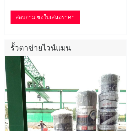
สอบถาม ขอใบเสนอราคา
รั้วตาข่ายไวน์แมน