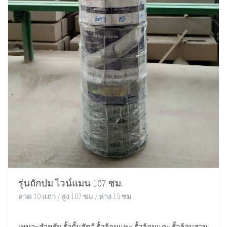
รุ่นถักปม ไวน์แมน 107 ซม.
ลวด 10 แถว / สูง 107 ซม / ห่าง 15 ซม
เหมาะสำหรับ รั้วกั้นสัตว์ รั้วล้อมแพะ รั้วล้อมแกะ รั้วล้อมสวน