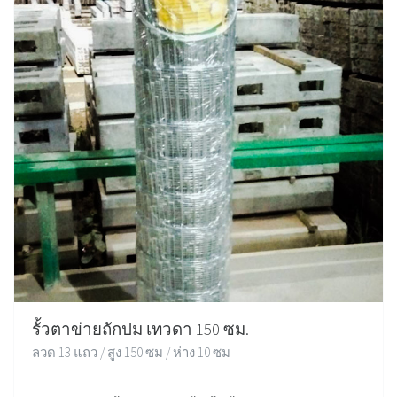
รั้วตาข่ายถักปม เทวดา 150 ซม.
ลวด 13 แถว / สูง 150 ซม / ห่าง 10 ซม