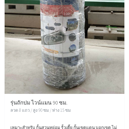
รุ่นถักปม ไวน์แมน 90 ซม.
ลวด 8 แถว / สูง 90 ซม / ห่าง 15 ซม
เหมาะสำหรับ กั้นสวนหย่อม รั้วเตี้ย กั้นเขตแดน บอกเขต ไม่