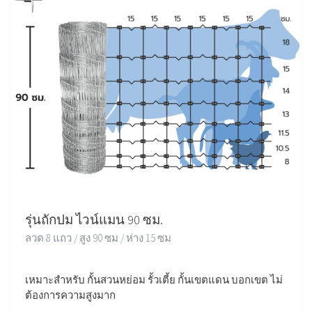
รุ่นถักปม ไวน์แมน 90 ซม.
ลวด 8 แถว / สูง 90 ซม / ห่าง 15 ซม
เหมาะสำหรับ กั้นสวนหย่อม รั้วเตี้ย กั้นเขตแดน บอกเขต ไม่
ต้องการความสูงมาก