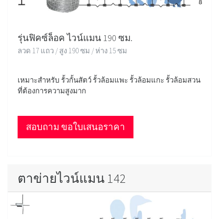
รุ่นฟิคซ์ล็อค ไวน์แมน 190 ซม.
ลวด 17 แถว / สูง 190 ซม / ห่าง 15 ซม
เหมาะสำหรับ รั้วกั้นสัตว์ รั้วล้อมแพะ รั้วล้อมแกะ รั้วล้อมสวน
ที่ต้องการความสูงมาก
สอบถาม ขอใบเสนอราคา
ตาข่ายไวน์แมน 142