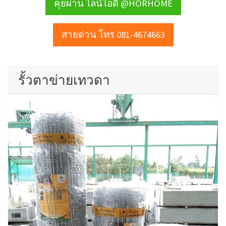
คุยผ่าน ไลน์ไอดี @HORHOME
สายด่วน โทร 081-4674663
รั้วตาข่ายเทวดา