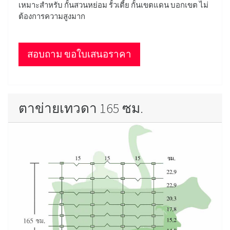
เหมาะสำหรับ กั้นสวนหย่อม รั้วเตี้ย กั้นเขตแดน บอกเขต ไม่
ต้องการความสูงมาก
สอบถาม ขอใบเสนอราคา
ตาข่ายเทวดา 165 ซม.