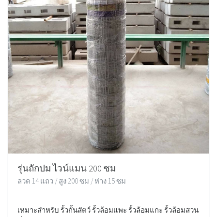
รุ่นถักปม ไวน์แมน 200 ซม
ลวด 14 แถว / สูง 200 ซม / ห่าง 15 ซม
เหมาะสำหรับ รั้วกั้นสัตว์ รั้วล้อมแพะ รั้วล้อมแกะ รั้วล้อมสวน