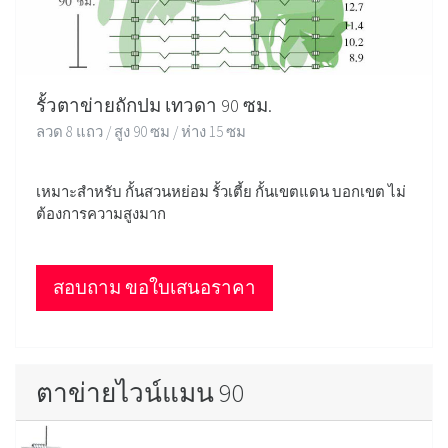
รั้วตาข่ายถักปม เทวดา 90 ซม.
ลวด 8 แถว / สูง 90 ซม / ห่าง 15 ซม
เหมาะสำหรับ กั้นสวนหย่อม รั้วเตี้ย กั้นเขตแดน บอกเขต ไม่
ต้องการความสูงมาก
สอบถาม ขอใบเสนอราคา
ตาข่ายไวน์แมน 90