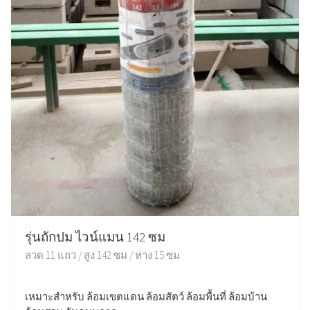
รุ่นถักปม ไวน์แมน 142 ซม
ลวด 11 แถว / สูง 142 ซม / ห่าง 15 ซม
เหมาะสำหรับ ล้อมเขตแดน ล้อมสัตว์ ล้อมพื้นที่ ล้อมบ้าน