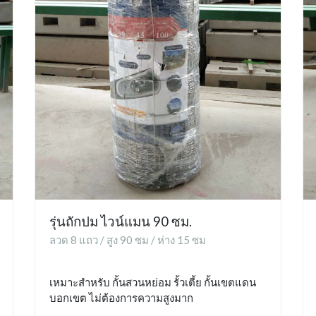
รุ่นถักปม ไวน์แมน 90 ซม.
ลวด 8 แถว / สูง 90 ซม / ห่าง 15 ซม
เหมาะสำหรับ กั้นสวนหย่อม รั้วเตี้ย กั้นเขตแดน
บอกเขต ไม่ต้องการความสูงมาก