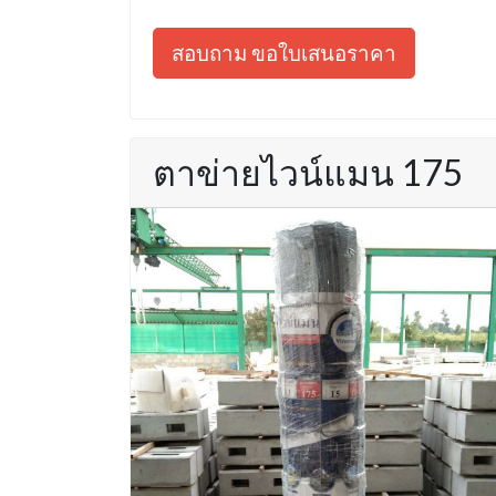
สอบถาม ขอใบเสนอราคา
ตาข่ายไวน์แมน 175