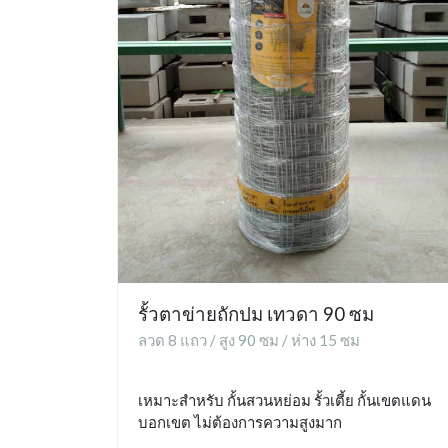
รั้วตาข่ายถักปม เทวดา 90 ซม
ลวด 8 แถว / สูง 90 ซม / ห่าง 15 ซม
เหมาะสำหรับ กั้นสวนหย่อม รั้วเตี้ย กั้นเขตแดน
บอกเขต ไม่ต้องการความสูงมาก