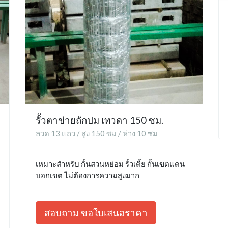
รั้วตาข่ายถักปม เทวดา 150 ซม.
ลวด 13 แถว / สูง 150 ซม / ห่าง 10 ซม
เหมาะสำหรับ กั้นสวนหย่อม รั้วเตี้ย กั้นเขตแดน
บอกเขต ไม่ต้องการความสูงมาก
สอบถาม ขอใบเสนอราคา