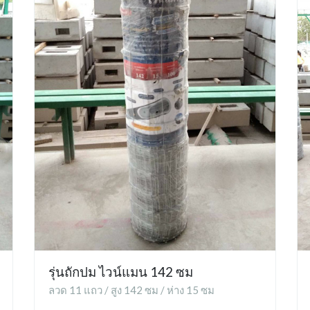
รุ่นถักปม ไวน์แมน 142 ซม
ลวด 11 แถว / สูง 142 ซม / ห่าง 15 ซม