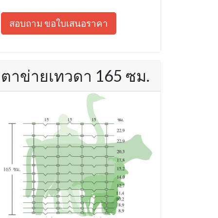
สอบถาม ขอใบเสนอราคา
ตาข่ายเทวดา 165 ซม.