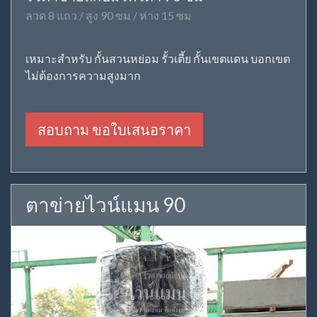
ลวด 8 แถว / สูง 90 ซม / ห่าง 15 ซม
เหมาะสำหรับ กั้นสวนหย่อม รั้วเตี้ย กั้นเขตแดน บอกเขต
ไม่ต้องการความสูงมาก
สอบถาม ขอใบเสนอราคา
ตาข่ายไวน์แมน 90