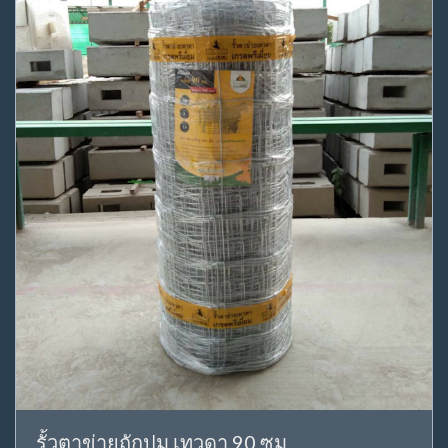
รั้วตาข่ายถักปม เทวดา 90 ซม