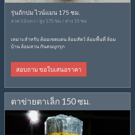
รุ่นถักปม ไวน์แมน 175 ซม.
ลวด 13 แถว / สูง 175 ซม / ห่าง 15 ซม
เหมาะสำหรับ ล้อมเขตแดน ล้อมสัตว์ ล้อมพื้นที่ ล้อม
บ้าน ล้อมสวน กันคนบุกรุก
สอบถาม ขอใบเสนอราคา
ตาข่ายตาเล็ก 150 ซม.