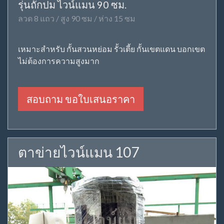
รุ่นถักปม ไวน์แมน 90 ซม.
ลวด 8 แถว / สูง 90 ซม / ห่าง 15 ซม
เหมาะสำหรับ กั้นสวนหย่อม รั้วเตี้ย กั้นเขตแดน บอกเขต
ไม่ต้องการความสูงมาก
สอบถาม ขอใบเสนอราคา
ตาข่ายไวน์แมน 107