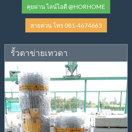
คุยผ่าน ไลน์ไอดี @HORHOME
สายด่วน โทร 081-4674663
รั้วตาข่ายเทวดา