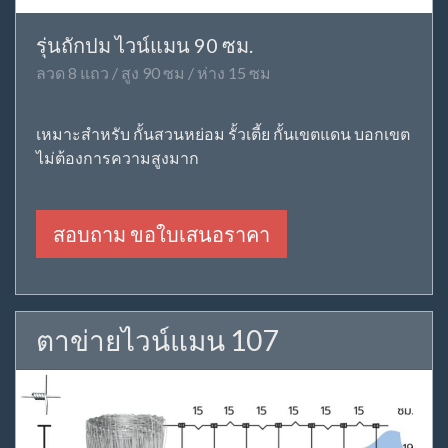
รุ่นถักปม ไวน์แมน 90 ซม.
ลวด 8 แถว / สูง 90 ซม / ห่าง 15 ซม
เหมาะสำหรับ กั้นสวนหย่อม รั้วเตี้ย กั้นเขตแดน บอกเขต
ไม่ต้องการความสูงมาก
สอบถาม ขอใบเสนอราคา
ตาข่ายไวน์แมน 107