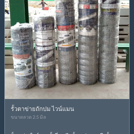
รั้วตาข่ายถักปม ไวน์แมน
ขนาดลวด 2.5 มิล