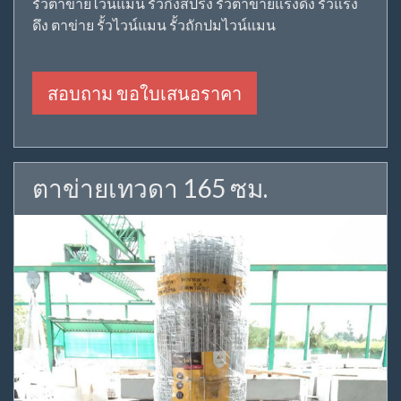
รั้วตาข่ายไวน์แมน รั้วกึ่งสปริง รั้วตาข่ายแรงดึง รั้วแรง
ดึง ตาข่าย รั้วไวน์แมน รั้วถักปมไวน์แมน
สอบถาม ขอใบเสนอราคา
ตาข่ายเทวดา 165 ซม.