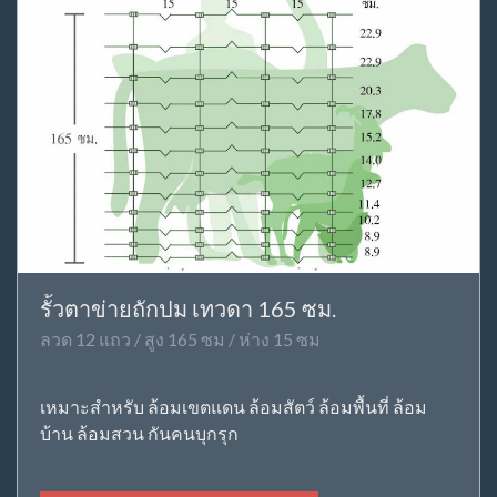
รั้วตาข่ายถักปม เทวดา 165 ซม.
ลวด 12 แถว / สูง 165 ซม / ห่าง 15 ซม
เหมาะสำหรับ ล้อมเขตแดน ล้อมสัตว์ ล้อมพื้นที่ ล้อม
บ้าน ล้อมสวน กันคนบุกรุก