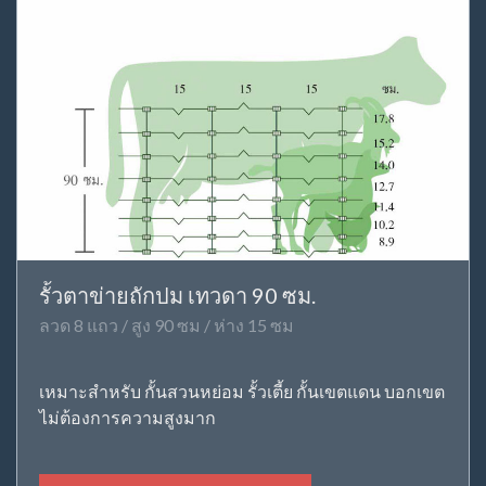
รั้วตาข่ายถักปม เทวดา 90 ซม.
ลวด 8 แถว / สูง 90 ซม / ห่าง 15 ซม
เหมาะสำหรับ กั้นสวนหย่อม รั้วเตี้ย กั้นเขตแดน บอกเขต
ไม่ต้องการความสูงมาก