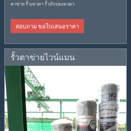
ตาข่าย รั้วเทวดา รั้วถักปมเทวดา
สอบถาม ขอใบเสนอราคา
รั้วตาข่ายไวน์แมน