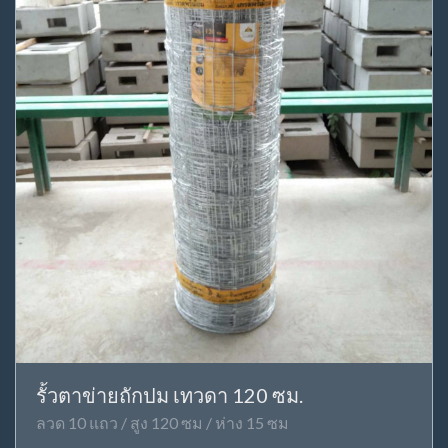
รั้วตาข่ายถักปม เทวดา 120 ซม.
ลวด 10 แถว / สูง 120 ซม / ห่าง 15 ซม