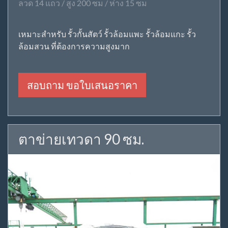
ลวด 14 แถว / สูง 200 ซม / ห่าง 15 ซม
เหมาะสำหรับ รั้วกั้นสัตว์ รั้วล้อมแพะ รั้วล้อมแกะ รั้ว
ล้อมสวน ที่ต้องการความสูงมาก
สอบถาม ขอใบเสนอราคา
ตาข่ายเทวดา 90 ซม.