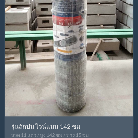
รุ่นถักปม ไวน์แมน 142 ซม
ลวด 11 แถว / สูง 142 ซม / ห่าง 15 ซม