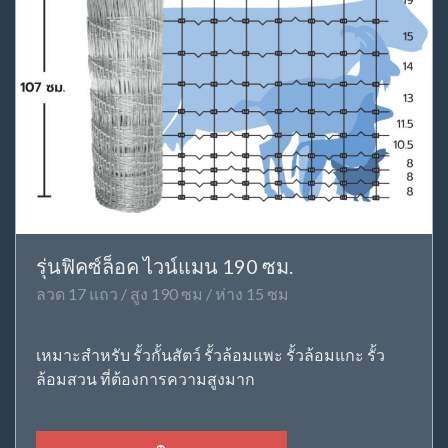
รุ่นฟิคซ์ล็อค ไวน์แมน 190 ซม.
ลวด 17 แถว / สูง 190 ซม / ห่าง 15 ซม
เหมาะสำหรับ รั้วกั้นสัตว์ รั้วล้อมแพะ รั้วล้อมแกะ รั้ว
ล้อมสวน ที่ต้องการความสูงมาก