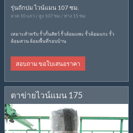
รุ่นถักปม ไวน์แมน 107 ซม.
ลวด 10 แถว / สูง 107 ซม / ห่าง 15 ซม
เหมาะสำหรับ รั้วกั้นสัตว์ รั้วล้อมแพะ รั้วล้อมแกะ รั้ว
ล้อมสวน ล้อมพื้นที่รอบบ้าน
สอบถาม ขอใบเสนอราคา
ตาข่ายไวน์แมน 175