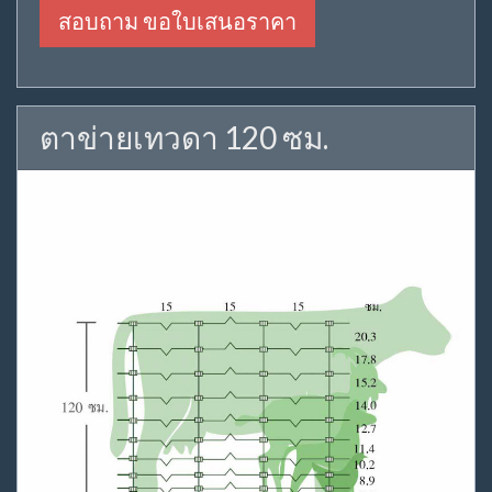
สอบถาม ขอใบเสนอราคา
ตาข่ายเทวดา 120 ซม.