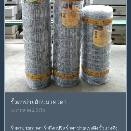
รั้วตาข่ายถักปม เทวดา
ขนาดลวด 2.5 มิล
รั้วตาข่ายเทวดา รั้วกึ่งสปริง รั้วตาข่ายแรงดึง รั้วแรงดึง