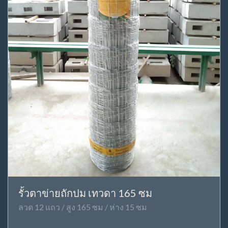
รั้วตาข่ายถักปม เทวดา 165 ซม
ลวด 12 แถว / สูง 165 ซม / ห่าง 15 ซม