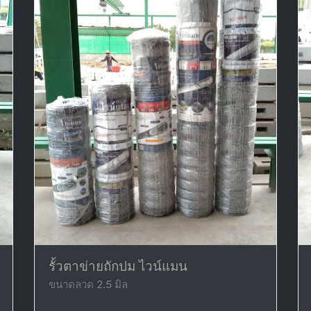
รั้วตาข่ายถักปม ไวน์แมน
ขนาดลวด 2.5 มิล