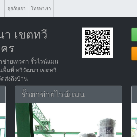
คุยกับเรา
โทรหาเรา
นา เขตทวี
นคร
ข่ายเทวดา รั้วไวน์แมน
พื้นที่ ทวีวัฒนา เขตทวี
ดส่งถึงบ้าน
รั้วตาข่ายไวน์แมน