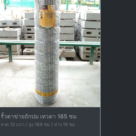
รั้วตาข่ายถักปม เทวดา 165 ซม
ลวด 12 แถว / สูง 165 ซม / ห่าง 15 ซม