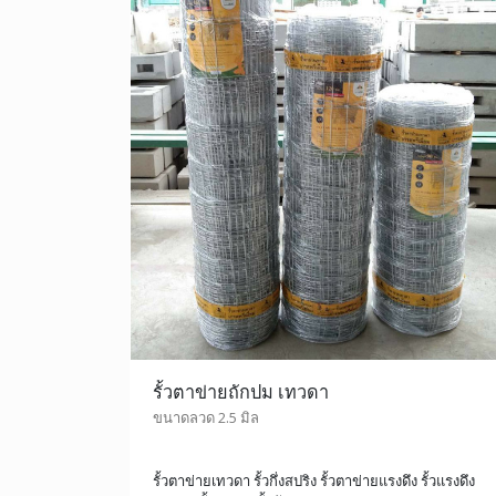
รั้วตาข่ายถักปม เทวดา
ขนาดลวด 2.5 มิล
รั้วตาข่ายเทวดา รั้วกึ่งสปริง รั้วตาข่ายแรงดึง รั้วแรงดึง