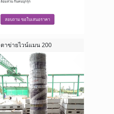
ล้อมสวน กันคนบุกรุก
สอบถาม ขอใบเสนอราคา
ตาข่ายไวน์แมน 200