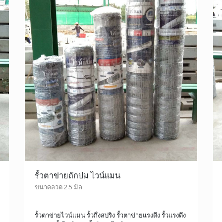
รั้วตาข่ายถักปม ไวน์แมน
ขนาดลวด 2.5 มิล
รั้วตาข่ายไวน์แมน รั้วกึ่งสปริง รั้วตาข่ายแรงดึง รั้วแรงดึง