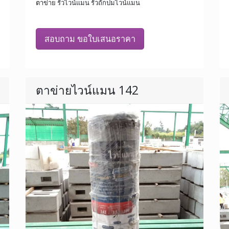
ตาข่าย รั้วไวน์แมน รั้วถักปมไวน์แมน
สอบถาม ขอใบเสนอราคา
ตาข่ายไวน์แมน 142