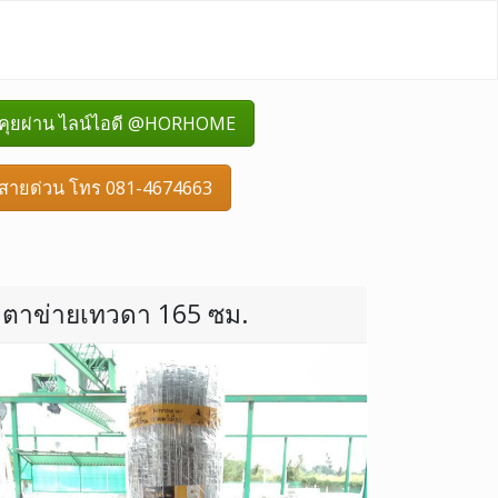
คุยผ่าน ไลน์ไอดี @HORHOME
สายด่วน โทร 081-4674663
ตาข่ายเทวดา 165 ซม.