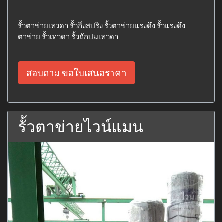
รั้วตาข่ายเทวดา รั้วกึ่งสปริง รั้วตาข่ายแรงดึง รั้วแรงดึง
ตาข่าย รั้วเทวดา รั้วถักปมเทวดา
สอบถาม ขอใบเสนอราคา
รั้วตาข่ายไวน์แมน