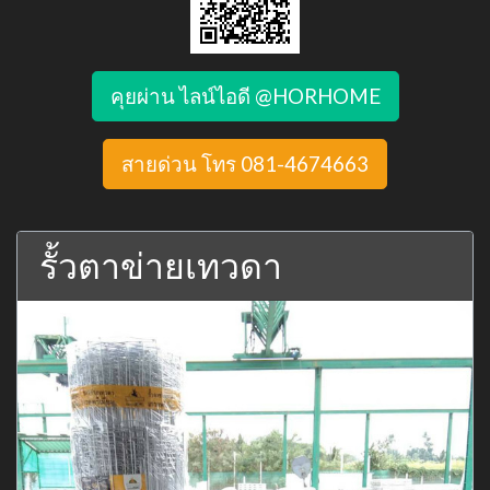
คุยผ่าน ไลน์ไอดี @HORHOME
สายด่วน โทร 081-4674663
รั้วตาข่ายเทวดา