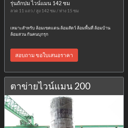
รุ่นถักปม ไวน์แมน 142 ซม
ลวด 11 แถว / สูง 142 ซม / ห่าง 15 ซม
เหมาะสำหรับ ล้อมเขตแดน ล้อมสัตว์ ล้อมพื้นที่ ล้อมบ้าน
ล้อมสวน กันคนบุกรุก
สอบถาม ขอใบเสนอราคา
ตาข่ายไวน์แมน 200