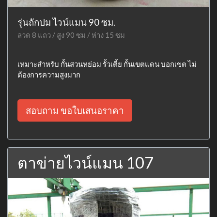
รุ่นถักปม ไวน์แมน 90 ซม.
ลวด 8 แถว / สูง 90 ซม / ห่าง 15 ซม
เหมาะสำหรับ กั้นสวนหย่อม รั้วเตี้ย กั้นเขตแดน บอกเขต ไม่
ต้องการความสูงมาก
สอบถาม ขอใบเสนอราคา
ตาข่ายไวน์แมน 107