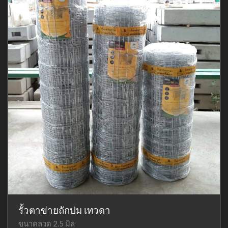
รั้วตาข่ายถักปม เทวดา
ขนาดลวด 2.5 มิล