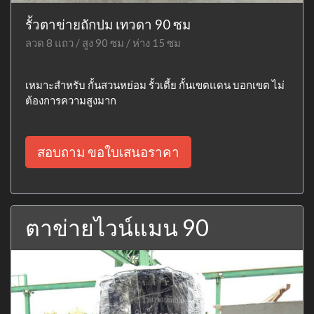
รั้วตาข่ายถักปม เทวดา 90 ซม
ลวด 8 แถว / สูง 90 ซม / ห่าง 15 ซม
เหมาะสำหรับ กั้นสวนหย่อม รั้วเตี้ย กั้นเขตแดน บอกเขต ไม่
ต้องการความสูงมาก
สอบถาม ขอใบเสนอราคา
ตาข่ายไวน์แมน 90