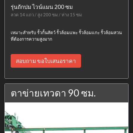
รุ่นถักปม ไวน์แมน 200 ซม
ลวด 14 แถว / สูง 200 ซม / ห่าง 15 ซม
เหมาะสำหรับ รั้วกั้นสัตว์ รั้วล้อมแพะ รั้วล้อมแกะ รั้วล้อมสวน
ที่ต้องการความสูงมาก
สอบถาม ขอใบเสนอราคา
ตาข่ายเทวดา 90 ซม.