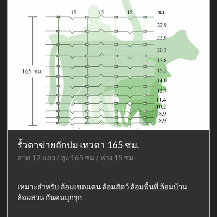
รั้วตาข่ายถักปม เทวดา 165 ซม.
ลวด 12 แถว / สูง 165 ซม / ห่าง 15 ซม
เหมาะสำหรับ ล้อมเขตแดน ล้อมสัตว์ ล้อมพื้นที่ ล้อมบ้าน
ล้อมสวน กันคนบุกรุก