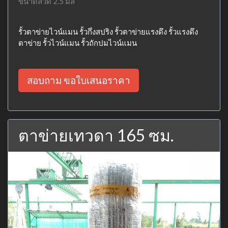
ขนาดลวด 2.5 มิล
รั้วตาข่ายไวน์แมน รั้วกึ่งสปริง รั้วตาข่ายแรงดึง รั้วแรงดึง
ตาข่าย รั้วไวน์แมน รั้วถักปมไวน์แมน
สอบถาม ขอใบเสนอราคา
ตาข่ายเทวดา 165 ซม.