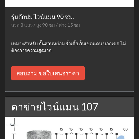
รุ่นถักปม ไวน์แมน 90 ซม.
ลวด 8 แถว / สูง 90 ซม / ห่าง 15 ซม
เหมาะสำหรับ กั้นสวนหย่อม รั้วเตี้ย กั้นเขตแดน บอกเขต ไม่
ต้องการความสูงมาก
สอบถาม ขอใบเสนอราคา
ตาข่ายไวน์แมน 107