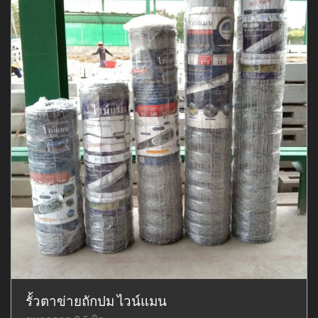
รั้วตาข่ายถักปม ไวน์แมน