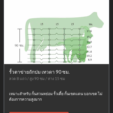
รั้วตาข่ายถักปม เทวดา 90 ซม.
ลวด 8 แถว / สูง 90 ซม / ห่าง 15 ซม
เหมาะสำหรับ กั้นสวนหย่อม รั้วเตี้ย กั้นเขตแดน บอกเขต ไม่
ต้องการความสูงมาก