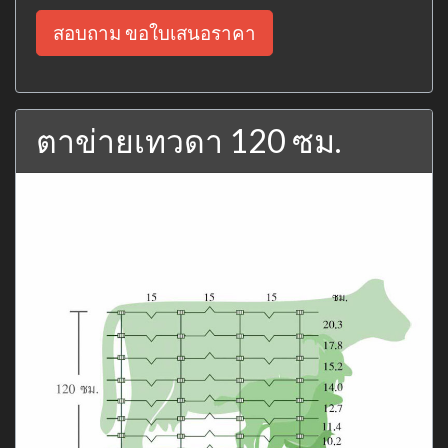
สอบถาม ขอใบเสนอราคา
ตาข่ายเทวดา 120 ซม.