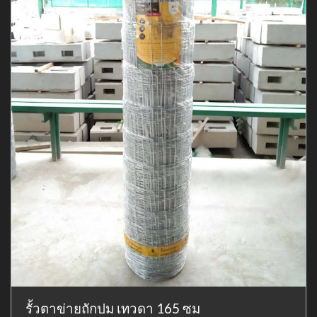
รั้วตาข่ายถักปม เทวดา 165 ซม