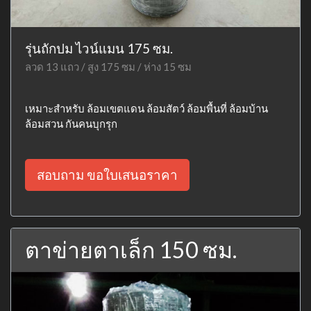
รุ่นถักปม ไวน์แมน 175 ซม.
ลวด 13 แถว / สูง 175 ซม / ห่าง 15 ซม
เหมาะสำหรับ ล้อมเขตแดน ล้อมสัตว์ ล้อมพื้นที่ ล้อมบ้าน
ล้อมสวน กันคนบุกรุก
สอบถาม ขอใบเสนอราคา
ตาข่ายตาเล็ก 150 ซม.