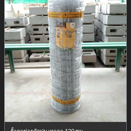
รั้วตาข่ายถักปม เทวดา 120 ซม.