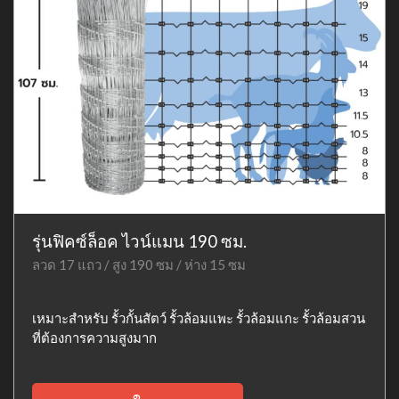
รุ่นฟิคซ์ล็อค ไวน์แมน 190 ซม.
ลวด 17 แถว / สูง 190 ซม / ห่าง 15 ซม
เหมาะสำหรับ รั้วกั้นสัตว์ รั้วล้อมแพะ รั้วล้อมแกะ รั้วล้อมสวน
ที่ต้องการความสูงมาก