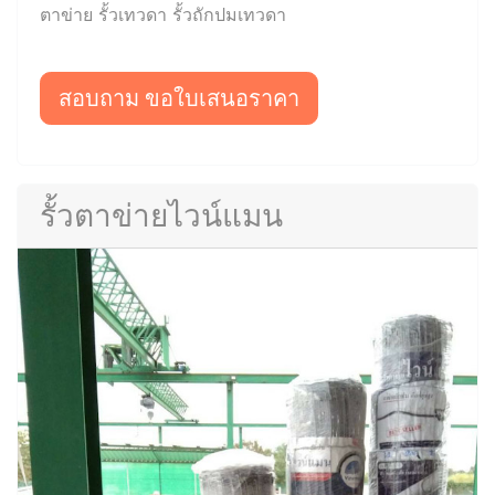
ตาข่าย รั้วเทวดา รั้วถักปมเทวดา
สอบถาม ขอใบเสนอราคา
รั้วตาข่ายไวน์แมน