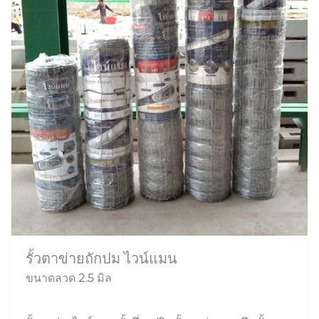
รั้วตาข่ายถักปม ไวน์แมน
ขนาดลวด 2.5 มิล