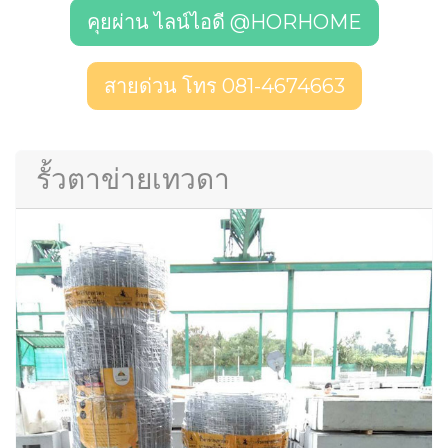
คุยผ่าน ไลน์ไอดี @HORHOME
สายด่วน โทร 081-4674663
รั้วตาข่ายเทวดา