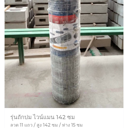
รุ่นถักปม ไวน์แมน 142 ซม
ลวด 11 แถว / สูง 142 ซม / ห่าง 15 ซม