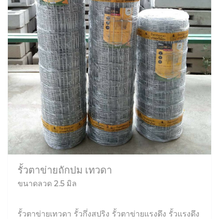
รั้วตาข่ายถักปม เทวดา
ขนาดลวด 2.5 มิล
รั้วตาข่ายเทวดา รั้วกึ่งสปริง รั้วตาข่ายแรงดึง รั้วแรงดึง