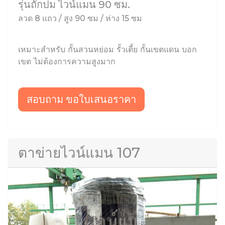
รุ่นถักปม ไวน์แมน 90 ซม.
ลวด 8 แถว / สูง 90 ซม / ห่าง 15 ซม
เหมาะสำหรับ กั้นสวนหย่อม รั้วเตี้ย กั้นเขตแดน บอก
เขต ไม่ต้องการความสูงมาก
สอบถาม ขอใบเสนอราคา
ตาข่ายไวน์แมน 107