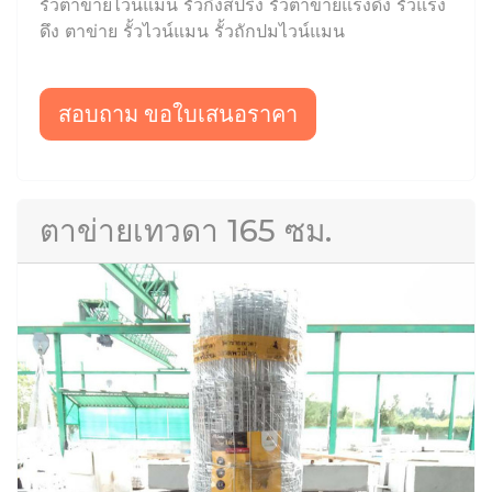
รั้วตาข่ายไวน์แมน รั้วกึ่งสปริง รั้วตาข่ายแรงดึง รั้วแรง
ดึง ตาข่าย รั้วไวน์แมน รั้วถักปมไวน์แมน
สอบถาม ขอใบเสนอราคา
ตาข่ายเทวดา 165 ซม.