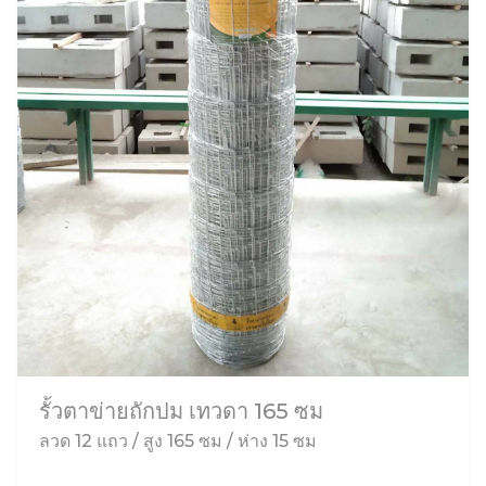
รั้วตาข่ายถักปม เทวดา 165 ซม
ลวด 12 แถว / สูง 165 ซม / ห่าง 15 ซม