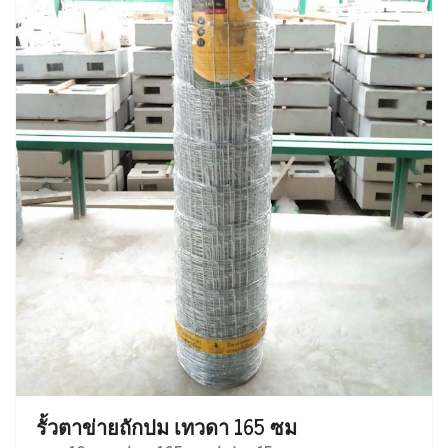
รั้วตาข่ายถักปม เทวดา 165 ซม