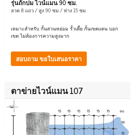
รุ่นถักปม ไวน์แมน 90 ซม.
ลวด 8 แถว / สูง 90 ซม / ห่าง 15 ซม
เหมาะสำหรับ กั้นสวนหย่อม รั้วเตี้ย กั้นเขตแดน บอก
เขต ไม่ต้องการความสูงมาก
สอบถาม ขอใบเสนอราคา
ตาข่ายไวน์แมน 107