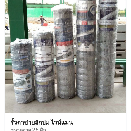
รั้วตาข่ายถักปม ไวน์แมน
ขนาดลวด 2.5 มิล