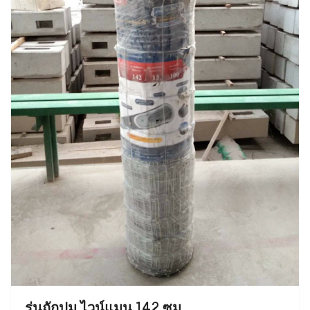
รุ่นถักปม ไวน์แมน 142 ซม