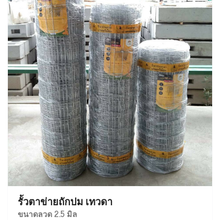
รั้วตาข่ายถักปม เทวดา
ขนาดลวด 2.5 มิล