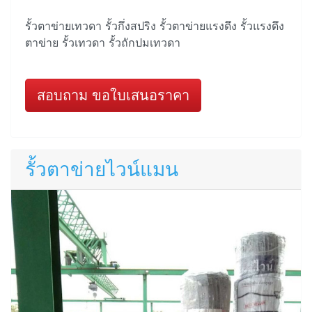
รั้วตาข่ายเทวดา รั้วกึ่งสปริง รั้วตาข่ายแรงดึง รั้วแรงดึง
ตาข่าย รั้วเทวดา รั้วถักปมเทวดา
สอบถาม ขอใบเสนอราคา
รั้วตาข่ายไวน์แมน