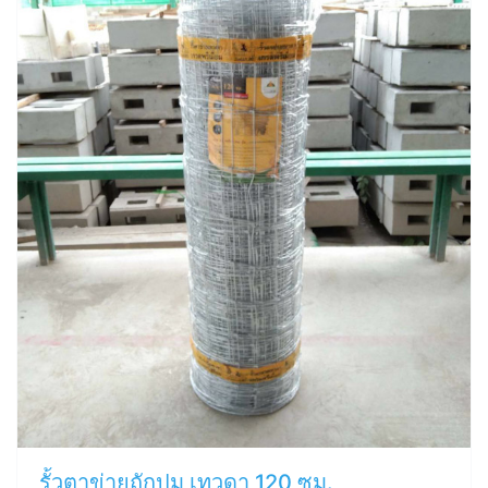
รั้วตาข่ายถักปม เทวดา 120 ซม.