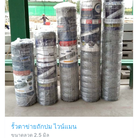
รั้วตาข่ายถักปม ไวน์แมน
ขนาดลวด 2.5 มิล