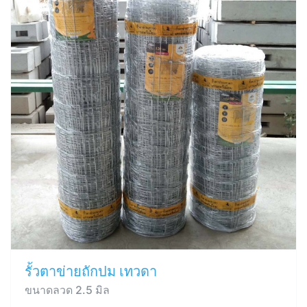
รั้วตาข่ายถักปม เทวดา
ขนาดลวด 2.5 มิล