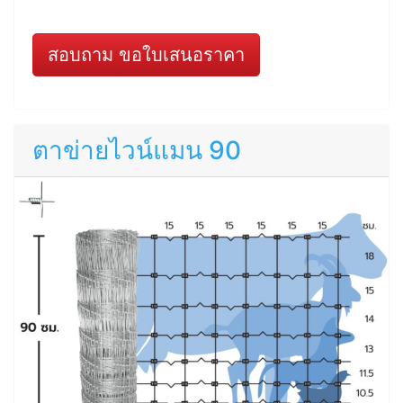
สอบถาม ขอใบเสนอราคา
ตาข่ายไวน์แมน 90