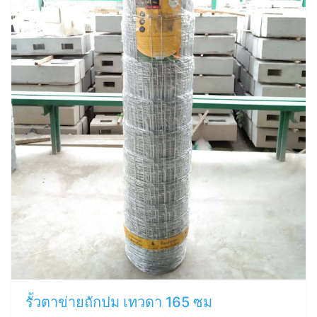
รั้วตาข่ายถักปม เทวดา 165 ซม