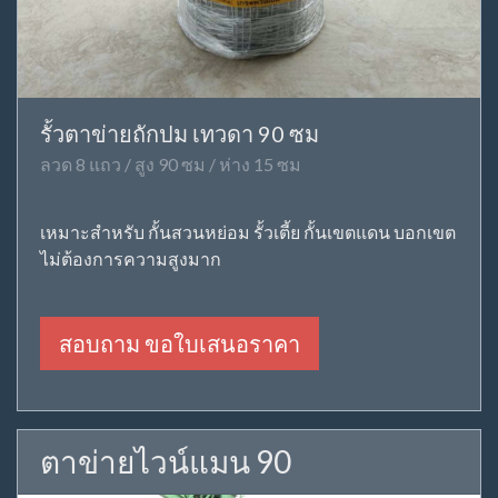
รั้วตาข่ายถักปม เทวดา 90 ซม
ลวด 8 แถว / สูง 90 ซม / ห่าง 15 ซม
เหมาะสำหรับ กั้นสวนหย่อม รั้วเตี้ย กั้นเขตแดน บอกเขต
ไม่ต้องการความสูงมาก
สอบถาม ขอใบเสนอราคา
ตาข่ายไวน์แมน 90