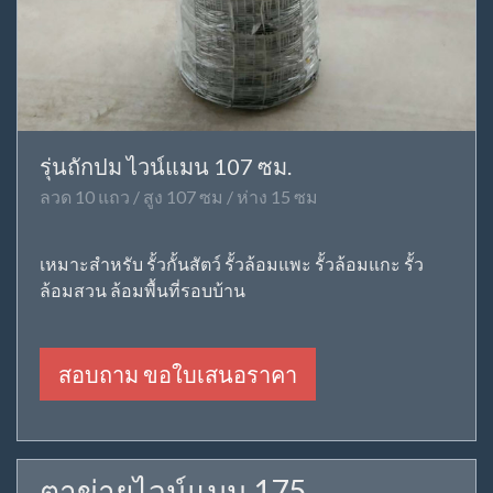
รุ่นถักปม ไวน์แมน 107 ซม.
ลวด 10 แถว / สูง 107 ซม / ห่าง 15 ซม
เหมาะสำหรับ รั้วกั้นสัตว์ รั้วล้อมแพะ รั้วล้อมแกะ รั้ว
ล้อมสวน ล้อมพื้นที่รอบบ้าน
สอบถาม ขอใบเสนอราคา
ตาข่ายไวน์แมน 175