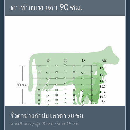
ตาข่ายเทวดา 90 ซม.
รั้วตาข่ายถักปม เทวดา 90 ซม.
ลวด 8 แถว / สูง 90 ซม / ห่าง 15 ซม