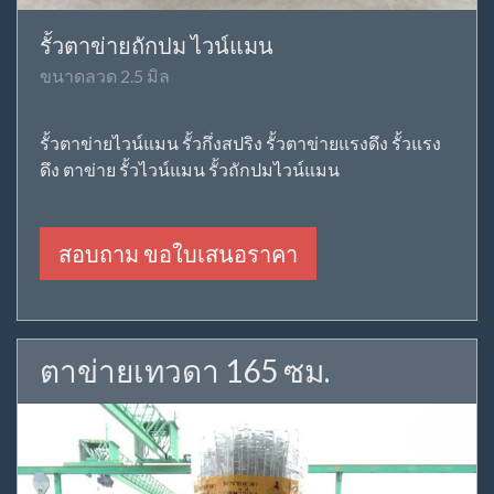
รั้วตาข่ายถักปม ไวน์แมน
ขนาดลวด 2.5 มิล
รั้วตาข่ายไวน์แมน รั้วกึ่งสปริง รั้วตาข่ายแรงดึง รั้วแรง
ดึง ตาข่าย รั้วไวน์แมน รั้วถักปมไวน์แมน
สอบถาม ขอใบเสนอราคา
ตาข่ายเทวดา 165 ซม.