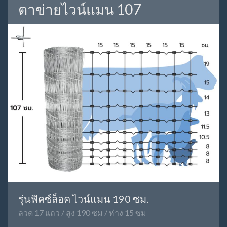
ตาข่ายไวน์แมน 107
รุ่นฟิคซ์ล็อค ไวน์แมน 190 ซม.
ลวด 17 แถว / สูง 190 ซม / ห่าง 15 ซม