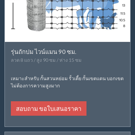
รุ่นถักปม ไวน์แมน 90 ซม.
ลวด 8 แถว / สูง 90 ซม / ห่าง 15 ซม
เหมาะสำหรับ กั้นสวนหย่อม รั้วเตี้ย กั้นเขตแดน บอกเขต
ไม่ต้องการความสูงมาก
สอบถาม ขอใบเสนอราคา