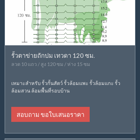
รั้วตาข่ายถักปม เทวดา 120 ซม.
ลวด 10 แถว / สูง 120 ซม / ห่าง 15 ซม
เหมาะสำหรับ รั้วกั้นสัตว์ รั้วล้อมแพะ รั้วล้อมแกะ รั้ว
ล้อมสวน ล้อมพื้นที่รอบบ้าน
สอบถาม ขอใบเสนอราคา