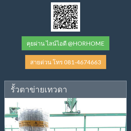
คุยผ่าน ไลน์ไอดี @HORHOME
สายด่วน โทร 081-4674663
รั้วตาข่ายเทวดา