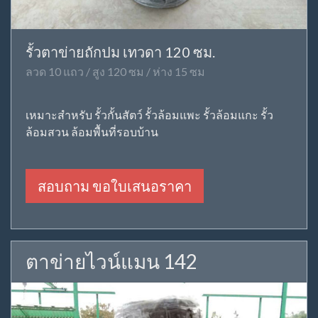
รั้วตาข่ายถักปม เทวดา 120 ซม.
ลวด 10 แถว / สูง 120 ซม / ห่าง 15 ซม
เหมาะสำหรับ รั้วกั้นสัตว์ รั้วล้อมแพะ รั้วล้อมแกะ รั้ว
ล้อมสวน ล้อมพื้นที่รอบบ้าน
สอบถาม ขอใบเสนอราคา
ตาข่ายไวน์แมน 142