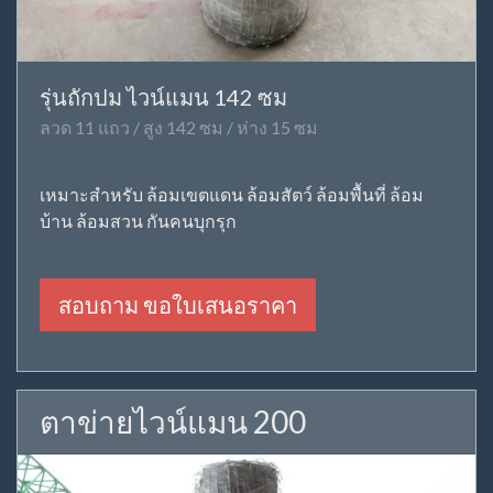
รุ่นถักปม ไวน์แมน 142 ซม
ลวด 11 แถว / สูง 142 ซม / ห่าง 15 ซม
เหมาะสำหรับ ล้อมเขตแดน ล้อมสัตว์ ล้อมพื้นที่ ล้อม
บ้าน ล้อมสวน กันคนบุกรุก
สอบถาม ขอใบเสนอราคา
ตาข่ายไวน์แมน 200