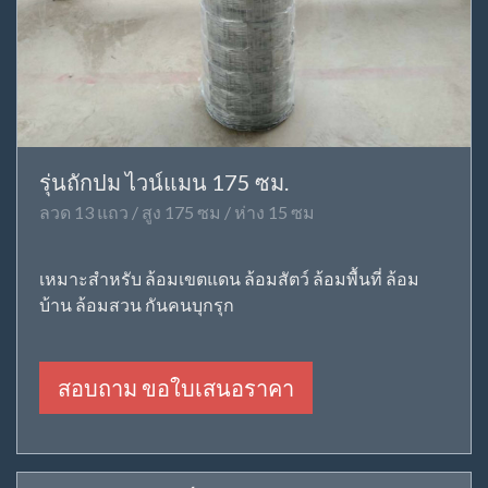
รุ่นถักปม ไวน์แมน 175 ซม.
ลวด 13 แถว / สูง 175 ซม / ห่าง 15 ซม
เหมาะสำหรับ ล้อมเขตแดน ล้อมสัตว์ ล้อมพื้นที่ ล้อม
บ้าน ล้อมสวน กันคนบุกรุก
สอบถาม ขอใบเสนอราคา