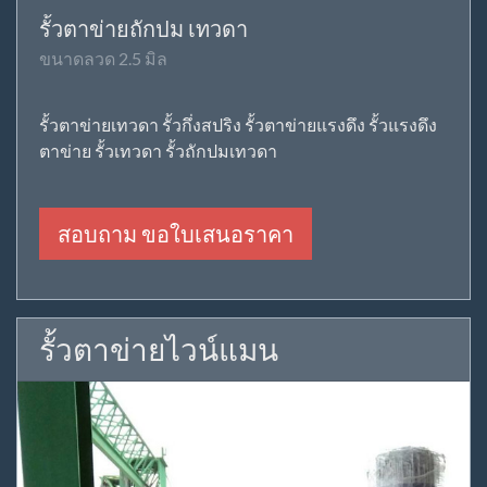
รั้วตาข่ายถักปม เทวดา
ขนาดลวด 2.5 มิล
รั้วตาข่ายเทวดา รั้วกึ่งสปริง รั้วตาข่ายแรงดึง รั้วแรงดึง
ตาข่าย รั้วเทวดา รั้วถักปมเทวดา
สอบถาม ขอใบเสนอราคา
รั้วตาข่ายไวน์แมน