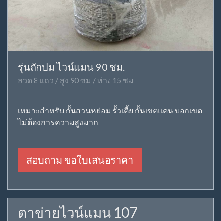
รุ่นถักปม ไวน์แมน 90 ซม.
ลวด 8 แถว / สูง 90 ซม / ห่าง 15 ซม
เหมาะสำหรับ กั้นสวนหย่อม รั้วเตี้ย กั้นเขตแดน บอกเขต
ไม่ต้องการความสูงมาก
สอบถาม ขอใบเสนอราคา
ตาข่ายไวน์แมน 107