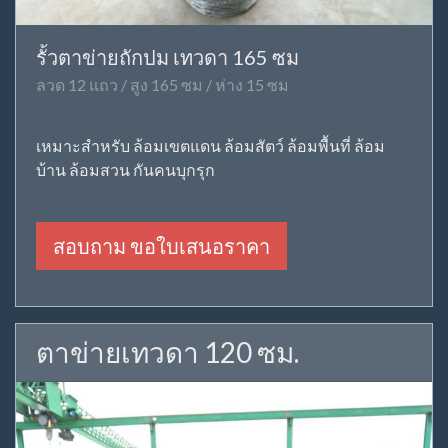
รั้วตาข่ายถักปม เทวดา 165 ซม
ลวด 12 แถว / สูง 165 ซม / ห่าง 15 ซม
เหมาะสำหรับ ล้อมเขตแดน ล้อมสัตว์ ล้อมพื้นที่ ล้อม
บ้าน ล้อมสวน กันคนบุกรุก
สอบถาม ขอใบเสนอราคา
ตาข่ายเทวดา 120 ซม.