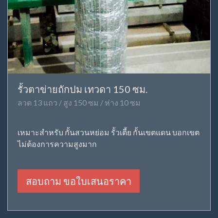
รั้วตาข่ายถักปม เทวดา 150 ซม.
ลวด 13 แถว / สูง 150 ซม / ห่าง 10 ซม
เหมาะสำหรับ กั้นสวนหย่อม รั้วเตี้ย กั้นเขตแดน บอกเขต
ไม่ต้องการความสูงมาก
สอบถาม ขอใบเสนอราคา