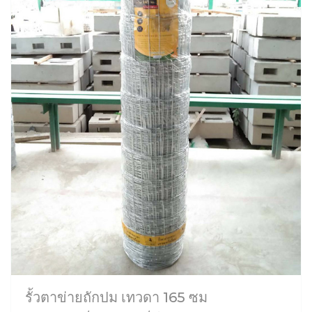
รั้วตาข่ายถักปม เทวดา 165 ซม