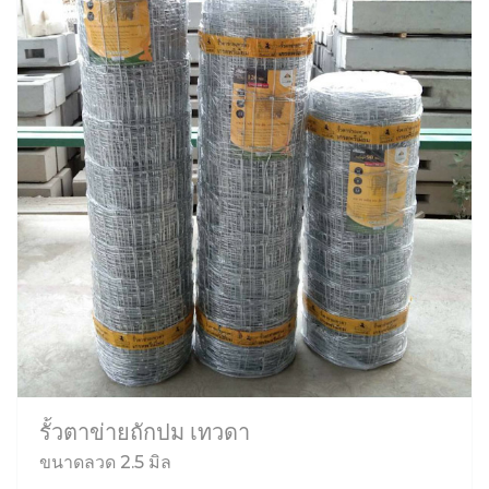
รั้วตาข่ายถักปม เทวดา
ขนาดลวด 2.5 มิล