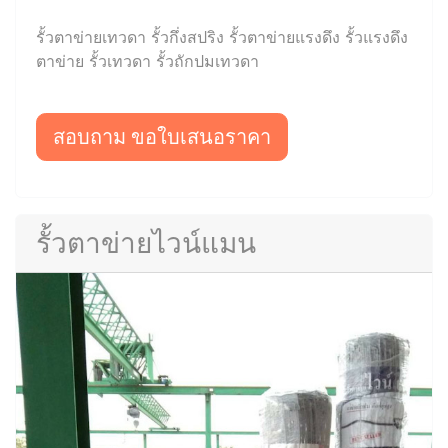
รั้วตาข่ายเทวดา รั้วกึ่งสปริง รั้วตาข่ายแรงดึง รั้วแรงดึง
ตาข่าย รั้วเทวดา รั้วถักปมเทวดา
สอบถาม ขอใบเสนอราคา
รั้วตาข่ายไวน์แมน