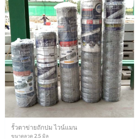
รั้วตาข่ายถักปม ไวน์แมน
ขนาดลวด 2.5 มิล