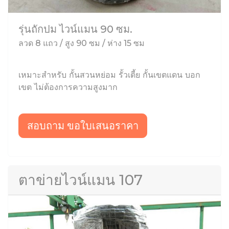
รุ่นถักปม ไวน์แมน 90 ซม.
ลวด 8 แถว / สูง 90 ซม / ห่าง 15 ซม
เหมาะสำหรับ กั้นสวนหย่อม รั้วเตี้ย กั้นเขตแดน บอก
เขต ไม่ต้องการความสูงมาก
สอบถาม ขอใบเสนอราคา
ตาข่ายไวน์แมน 107