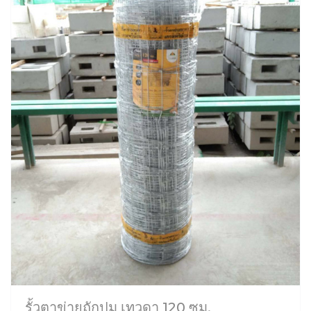
รั้วตาข่ายถักปม เทวดา 120 ซม.