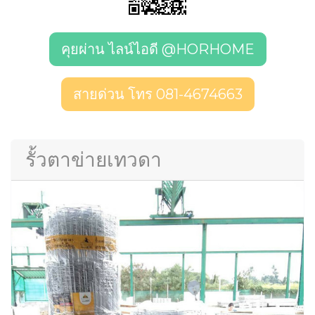
คุยผ่าน ไลน์ไอดี @HORHOME
สายด่วน โทร 081-4674663
รั้วตาข่ายเทวดา