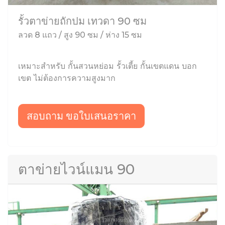
รั้วตาข่ายถักปม เทวดา 90 ซม
ลวด 8 แถว / สูง 90 ซม / ห่าง 15 ซม
เหมาะสำหรับ กั้นสวนหย่อม รั้วเตี้ย กั้นเขตแดน บอก
เขต ไม่ต้องการความสูงมาก
สอบถาม ขอใบเสนอราคา
ตาข่ายไวน์แมน 90