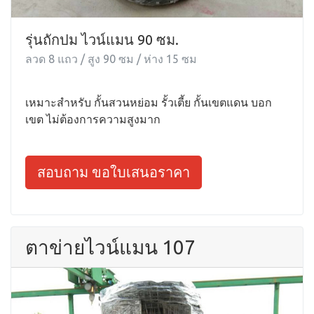
รุ่นถักปม ไวน์แมน 90 ซม.
ลวด 8 แถว / สูง 90 ซม / ห่าง 15 ซม
เหมาะสำหรับ กั้นสวนหย่อม รั้วเตี้ย กั้นเขตแดน บอก
เขต ไม่ต้องการความสูงมาก
สอบถาม ขอใบเสนอราคา
ตาข่ายไวน์แมน 107