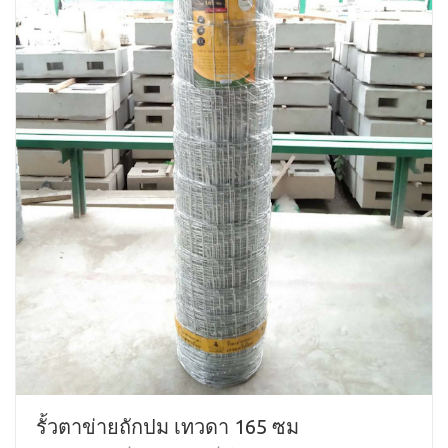
รั้วตาข่ายถักปม เทวดา 165 ซม