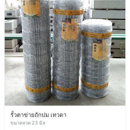
รั้วตาข่ายถักปม เทวดา
ขนาดลวด 2.5 มิล