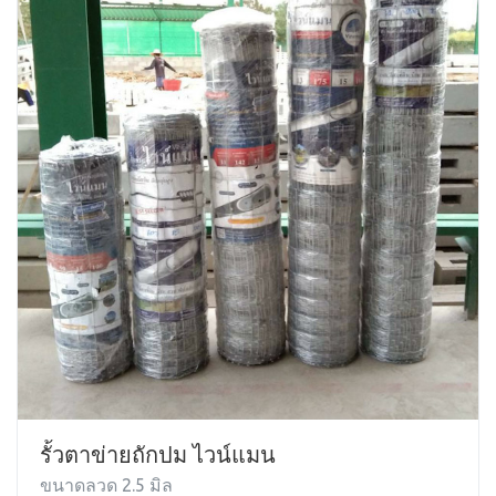
รั้วตาข่ายถักปม ไวน์แมน
ขนาดลวด 2.5 มิล