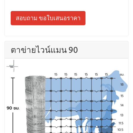
สอบถาม ขอใบเสนอราคา
ตาข่ายไวน์แมน 90