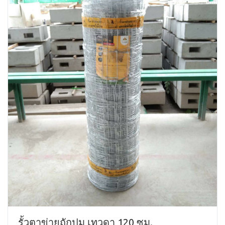
รั้วตาข่ายถักปม เทวดา 120 ซม.