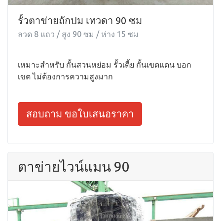
รั้วตาข่ายถักปม เทวดา 90 ซม
ลวด 8 แถว / สูง 90 ซม / ห่าง 15 ซม
เหมาะสำหรับ กั้นสวนหย่อม รั้วเตี้ย กั้นเขตแดน บอก
เขต ไม่ต้องการความสูงมาก
สอบถาม ขอใบเสนอราคา
ตาข่ายไวน์แมน 90