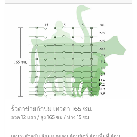
รั้วตาข่ายถักปม เทวดา 165 ซม.
ลวด 12 แถว / สูง 165 ซม / ห่าง 15 ซม
เหมาะสำหรับ ล้อมเขตแดน ล้อมสัตว์ ล้อมพื้นที่ ล้อม