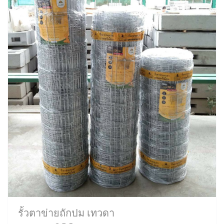
รั้วตาข่ายถักปม เทวดา