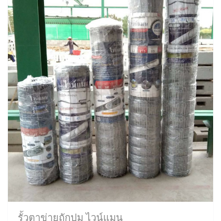
รั้วตาข่ายถักปม ไวน์แมน