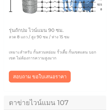
รุ่นถักปม ไวน์แมน 90 ซม.
ลวด 8 แถว / สูง 90 ซม / ห่าง 15 ซม
เหมาะสำหรับ กั้นสวนหย่อม รั้วเตี้ย กั้นเขตแดน บอก
เขต ไม่ต้องการความสูงมาก
สอบถาม ขอใบเสนอราคา
ตาข่ายไวน์แมน 107