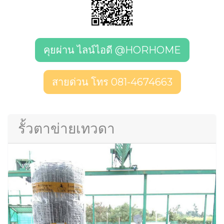
คุยผ่าน ไลน์ไอดี @HORHOME
สายด่วน โทร 081-4674663
รั้วตาข่ายเทวดา