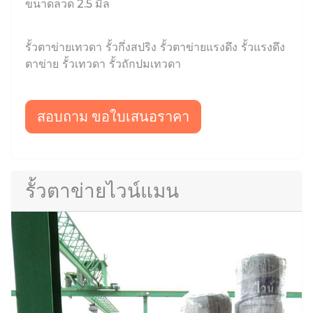
ขนาดลวด 2.5 มิล
รั้วตาข่ายเทวดา รั้วกึ่งสปริง รั้วตาข่ายแรงดึง รั้วแรงดึง
ตาข่าย รั้วเทวดา รั้วถักปมเทวดา
สอบถาม ขอใบเสนอราคา
รั้วตาข่ายไวน์แมน