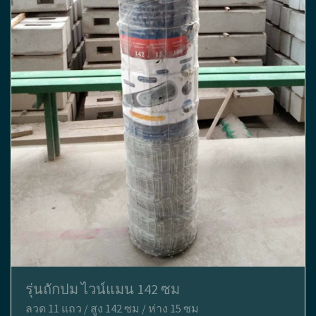
รุ่นถักปม ไวน์แมน 142 ซม
ลวด 11 แถว / สูง 142 ซม / ห่าง 15 ซม