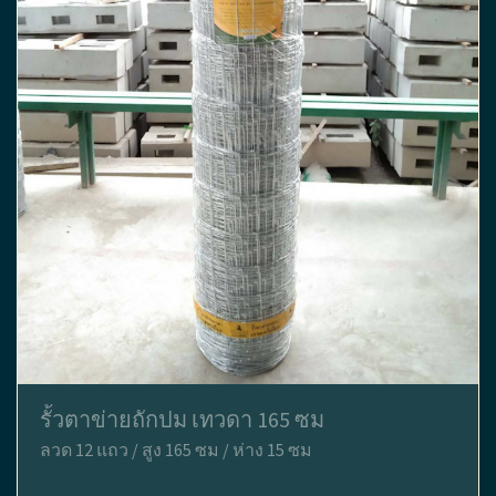
รั้วตาข่ายถักปม เทวดา 165 ซม
ลวด 12 แถว / สูง 165 ซม / ห่าง 15 ซม