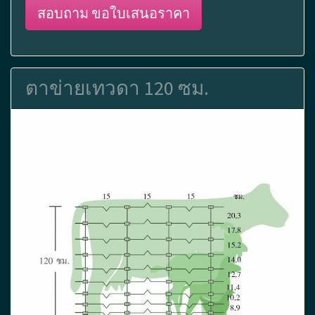
สอบถาม ขอใบเสนอราคา
ตาข่ายเทวดา 120 ซม.