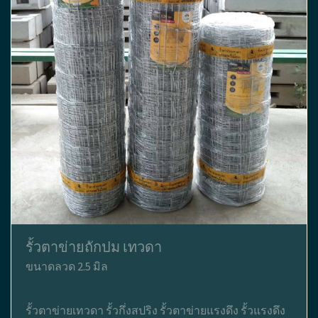
รั้วตาข่ายถักปม เทวดา
ขนาดลวด 2.5 มิล
รั้วตาข่ายเทวดา รั้วกึ่งสปริง รั้วตาข่ายแรงดึง รั้วแรงดึง