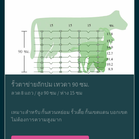
รั้วตาข่ายถักปม เทวดา 90 ซม.
ลวด 8 แถว / สูง 90 ซม / ห่าง 15 ซม
เหมาะสำหรับ กั้นสวนหย่อม รั้วเตี้ย กั้นเขตแดน บอกเขต
ไม่ต้องการความสูงมาก