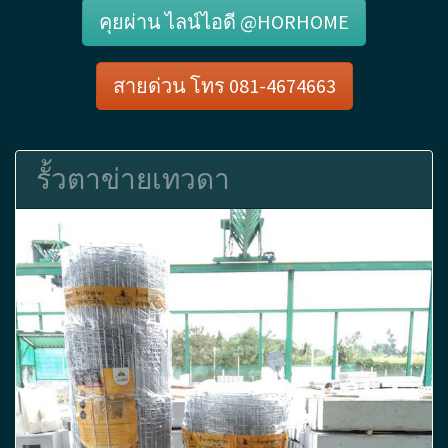
คุยผ่าน ไลน์ไอดี @HORHOME
สายด่วน โทร 081-4674663
รั้วตาข่ายเทวดา