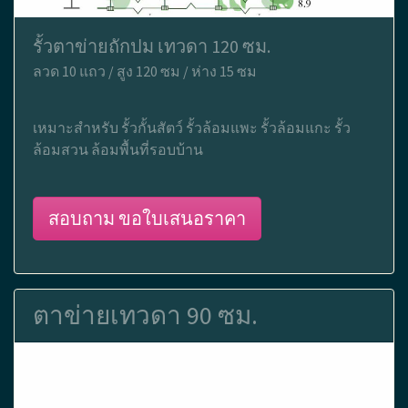
รั้วตาข่ายถักปม เทวดา 120 ซม.
ลวด 10 แถว / สูง 120 ซม / ห่าง 15 ซม
เหมาะสำหรับ รั้วกั้นสัตว์ รั้วล้อมแพะ รั้วล้อมแกะ รั้ว
ล้อมสวน ล้อมพื้นที่รอบบ้าน
สอบถาม ขอใบเสนอราคา
ตาข่ายเทวดา 90 ซม.