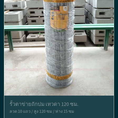
รั้วตาข่ายถักปม เทวดา 120 ซม.
ลวด 10 แถว / สูง 120 ซม / ห่าง 15 ซม