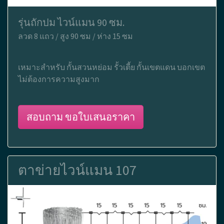
รุ่นถักปม ไวน์แมน 90 ซม.
ลวด 8 แถว / สูง 90 ซม / ห่าง 15 ซม
เหมาะสำหรับ กั้นสวนหย่อม รั้วเตี้ย กั้นเขตแดน บอกเขต
ไม่ต้องการความสูงมาก
สอบถาม ขอใบเสนอราคา
ตาข่ายไวน์แมน 107