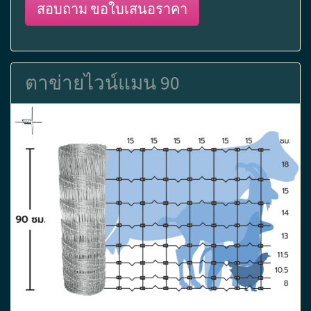
สอบถาม ขอใบเสนอราคา
ตาข่ายไวน์แมน 90