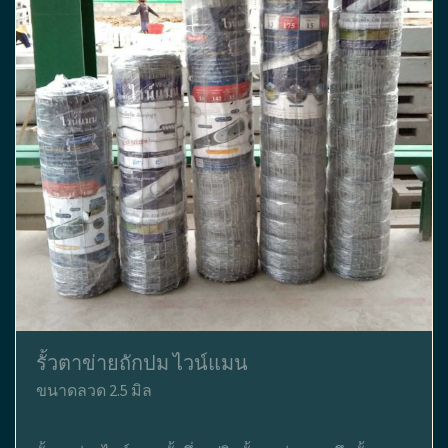
รั้วตาข่ายถักปม ไวน์แมน
ขนาดลวด 2.5 มิล