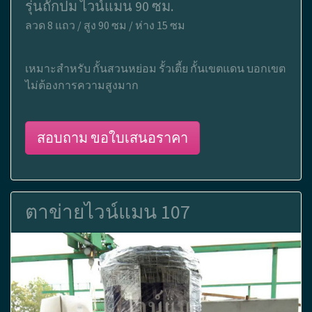
รุ่นถักปม ไวน์แมน 90 ซม.
ลวด 8 แถว / สูง 90 ซม / ห่าง 15 ซม
เหมาะสำหรับ กั้นสวนหย่อม รั้วเตี้ย กั้นเขตแดน บอกเขต
ไม่ต้องการความสูงมาก
สอบถาม ขอใบเสนอราคา
ตาข่ายไวน์แมน 107