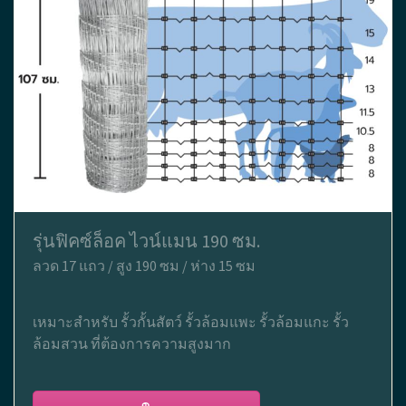
รุ่นฟิคซ์ล็อค ไวน์แมน 190 ซม.
ลวด 17 แถว / สูง 190 ซม / ห่าง 15 ซม
เหมาะสำหรับ รั้วกั้นสัตว์ รั้วล้อมแพะ รั้วล้อมแกะ รั้ว
ล้อมสวน ที่ต้องการความสูงมาก