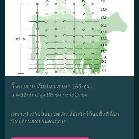
รั้วตาข่ายถักปม เทวดา 165 ซม.
ลวด 12 แถว / สูง 165 ซม / ห่าง 15 ซม
เหมาะสำหรับ ล้อมเขตแดน ล้อมสัตว์ ล้อมพื้นที่ ล้อม
บ้าน ล้อมสวน กันคนบุกรุก