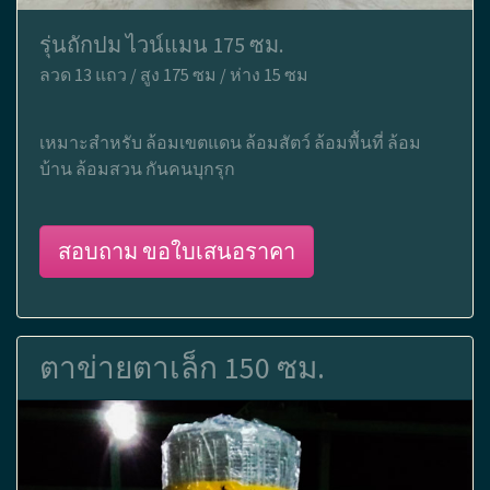
รุ่นถักปม ไวน์แมน 175 ซม.
ลวด 13 แถว / สูง 175 ซม / ห่าง 15 ซม
เหมาะสำหรับ ล้อมเขตแดน ล้อมสัตว์ ล้อมพื้นที่ ล้อม
บ้าน ล้อมสวน กันคนบุกรุก
สอบถาม ขอใบเสนอราคา
ตาข่ายตาเล็ก 150 ซม.