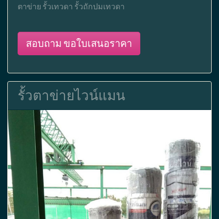
ตาข่าย รั้วเทวดา รั้วถักปมเทวดา
สอบถาม ขอใบเสนอราคา
รั้วตาข่ายไวน์แมน