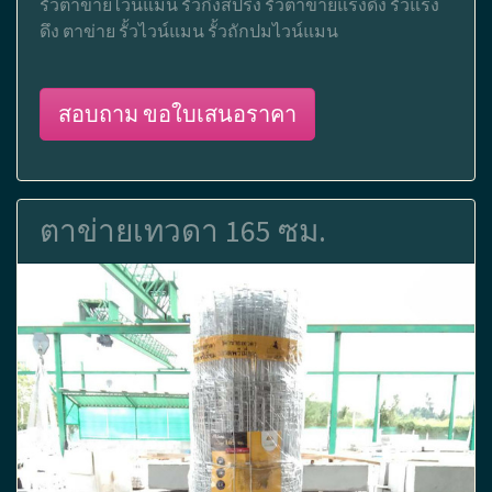
รั้วตาข่ายไวน์แมน รั้วกึ่งสปริง รั้วตาข่ายแรงดึง รั้วแรง
ดึง ตาข่าย รั้วไวน์แมน รั้วถักปมไวน์แมน
สอบถาม ขอใบเสนอราคา
ตาข่ายเทวดา 165 ซม.