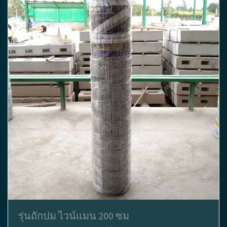
รุ่นถักปม ไวน์แมน 200 ซม