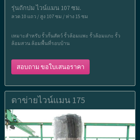
รุ่นถักปม ไวน์แมน 107 ซม.
ลวด 10 แถว / สูง 107 ซม / ห่าง 15 ซม
เหมาะสำหรับ รั้วกั้นสัตว์ รั้วล้อมแพะ รั้วล้อมแกะ รั้ว
ล้อมสวน ล้อมพื้นที่รอบบ้าน
สอบถาม ขอใบเสนอราคา
ตาข่ายไวน์แมน 175