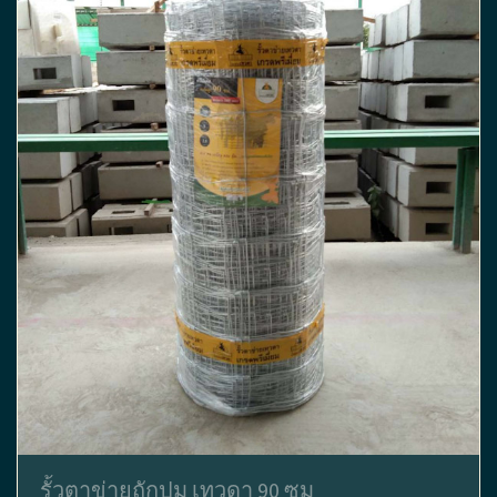
รั้วตาข่ายถักปม เทวดา 90 ซม