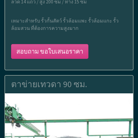
ลวด 14 แถว / สูง 200 ซม / ห่าง 15 ซม
เหมาะสำหรับ รั้วกั้นสัตว์ รั้วล้อมแพะ รั้วล้อมแกะ รั้ว
ล้อมสวน ที่ต้องการความสูงมาก
สอบถาม ขอใบเสนอราคา
ตาข่ายเทวดา 90 ซม.