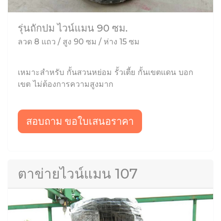
รุ่นถักปม ไวน์แมน 90 ซม.
ลวด 8 แถว / สูง 90 ซม / ห่าง 15 ซม
เหมาะสำหรับ กั้นสวนหย่อม รั้วเตี้ย กั้นเขตแดน บอก
เขต ไม่ต้องการความสูงมาก
สอบถาม ขอใบเสนอราคา
ตาข่ายไวน์แมน 107