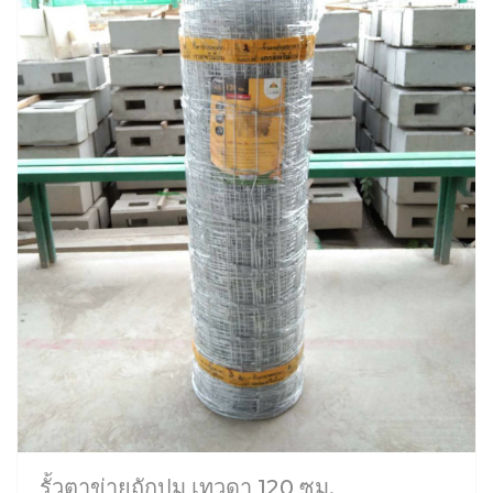
รั้วตาข่ายถักปม เทวดา 120 ซม.