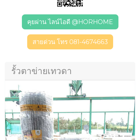
คุยผ่าน ไลน์ไอดี @HORHOME
สายด่วน โทร 081-4674663
รั้วตาข่ายเทวดา