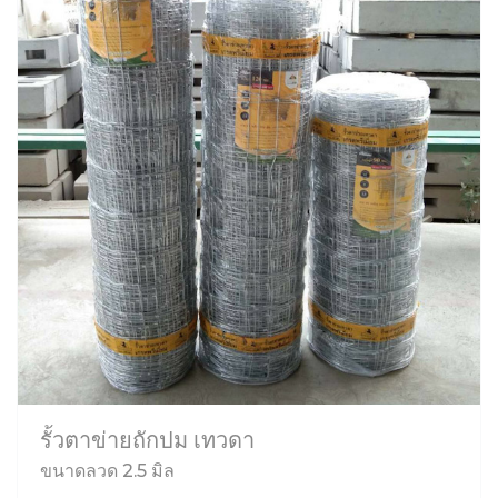
รั้วตาข่ายถักปม เทวดา
ขนาดลวด 2.5 มิล