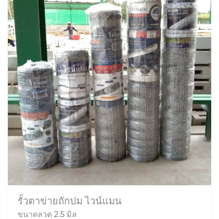
รั้วตาข่ายถักปม ไวน์แมน
ขนาดลวด 2.5 มิล