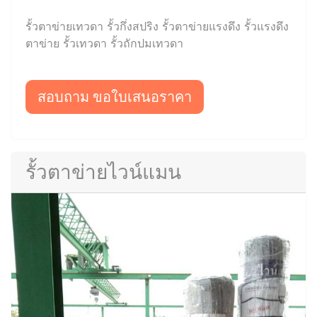
รั้วตาข่ายเทวดา รั้วกึ่งสปริง รั้วตาข่ายแรงดึง รั้วแรงดึง
ตาข่าย รั้วเทวดา รั้วถักปมเทวดา
สอบถาม ขอใบเสนอราคา
รั้วตาข่ายไวน์แมน