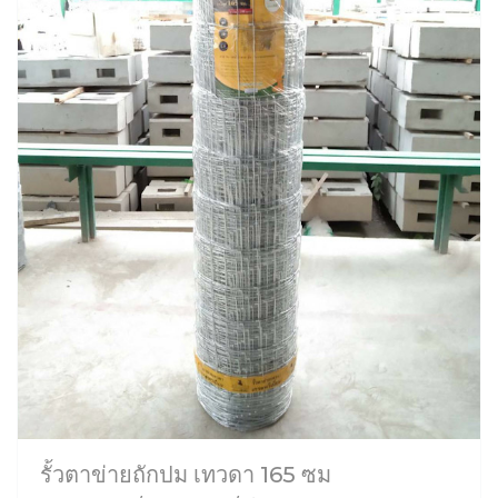
รั้วตาข่ายถักปม เทวดา 165 ซม