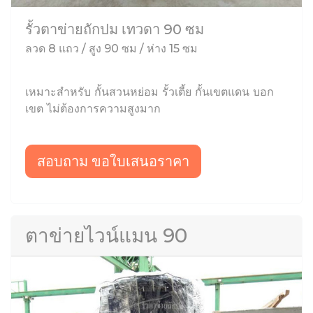
รั้วตาข่ายถักปม เทวดา 90 ซม
ลวด 8 แถว / สูง 90 ซม / ห่าง 15 ซม
เหมาะสำหรับ กั้นสวนหย่อม รั้วเตี้ย กั้นเขตแดน บอก
เขต ไม่ต้องการความสูงมาก
สอบถาม ขอใบเสนอราคา
ตาข่ายไวน์แมน 90