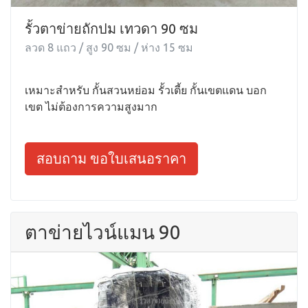
รั้วตาข่ายถักปม เทวดา 90 ซม
ลวด 8 แถว / สูง 90 ซม / ห่าง 15 ซม
เหมาะสำหรับ กั้นสวนหย่อม รั้วเตี้ย กั้นเขตแดน บอก
เขต ไม่ต้องการความสูงมาก
สอบถาม ขอใบเสนอราคา
ตาข่ายไวน์แมน 90