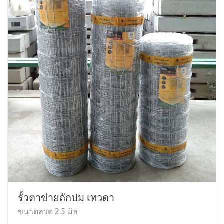
รั้วตาข่ายถักปม เทวดา
ขนาดลวด 2.5 มิล