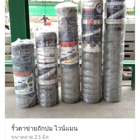
รั้วตาข่ายถักปม ไวน์แมน
ขนาดลวด 2.5 มิล