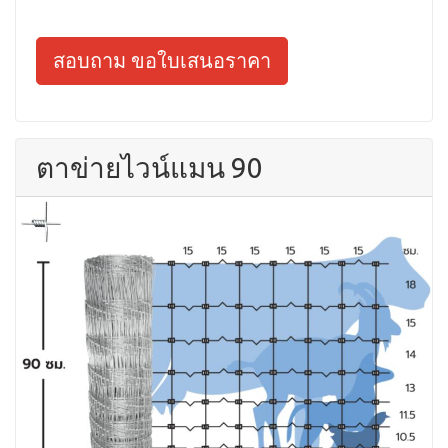
สอบถาม ขอใบเสนอราคา
ตาข่ายไวน์แมน 90