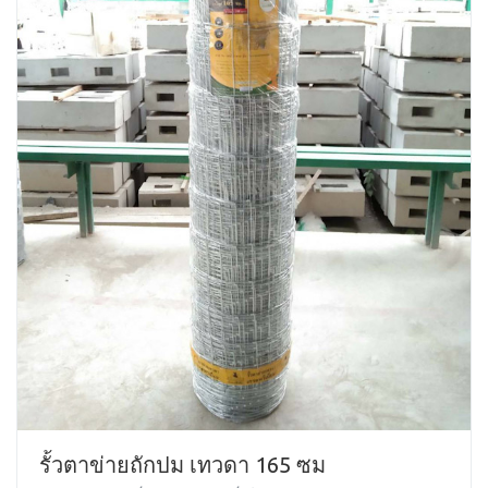
รั้วตาข่ายถักปม เทวดา 165 ซม