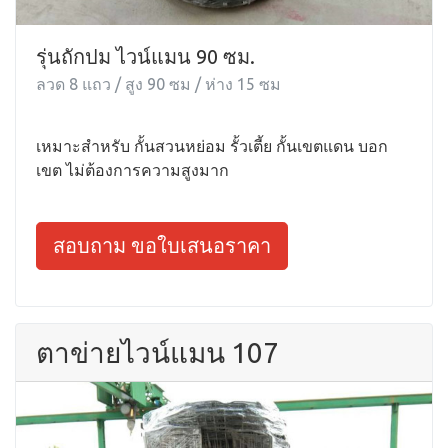
รุ่นถักปม ไวน์แมน 90 ซม.
ลวด 8 แถว / สูง 90 ซม / ห่าง 15 ซม
เหมาะสำหรับ กั้นสวนหย่อม รั้วเตี้ย กั้นเขตแดน บอก
เขต ไม่ต้องการความสูงมาก
สอบถาม ขอใบเสนอราคา
ตาข่ายไวน์แมน 107