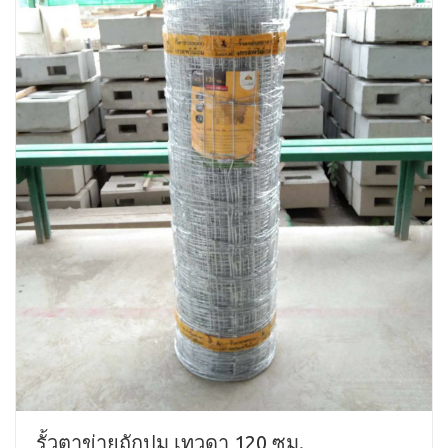
รั้วตาข่ายถักปม เทวดา 120 ซม.