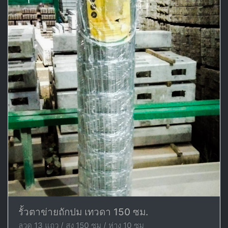
รั้วตาข่ายถักปม เทวดา 150 ซม.
ลวด 13 แถว / สูง 150 ซม / ห่าง 10 ซม