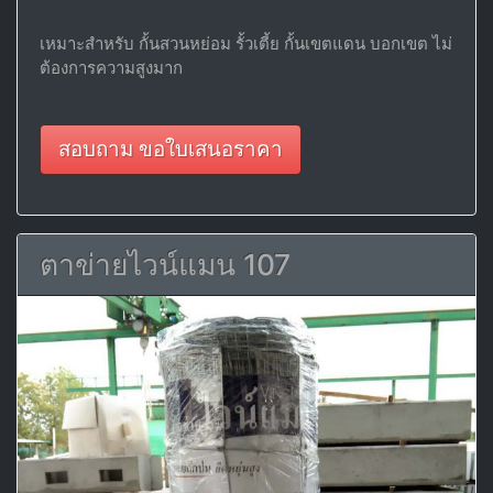
เหมาะสำหรับ กั้นสวนหย่อม รั้วเตี้ย กั้นเขตแดน บอกเขต ไม่
ต้องการความสูงมาก
สอบถาม ขอใบเสนอราคา
ตาข่ายไวน์แมน 107