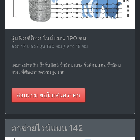
รุ่นฟิคซ์ล็อค ไวน์แมน 190 ซม.
ลวด 17 แถว / สูง 190 ซม / ห่าง 15 ซม
เหมาะสำหรับ รั้วกั้นสัตว์ รั้วล้อมแพะ รั้วล้อมแกะ รั้วล้อม
สวน ที่ต้องการความสูงมาก
สอบถาม ขอใบเสนอราคา
ตาข่ายไวน์แมน 142