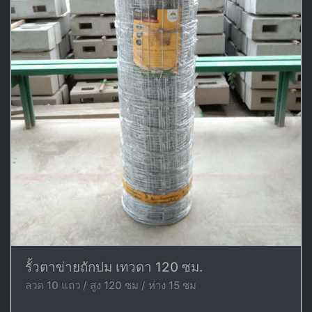
รั้วตาข่ายถักปม เทวดา 120 ซม.
ลวด 10 แถว / สูง 120 ซม / ห่าง 15 ซม