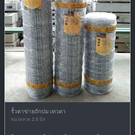
รั้วตาข่ายถักปม เทวดา
ขนาดลวด 2.5 มิล