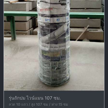
รุ่นถักปม ไวน์แมน 107 ซม.
ลวด 10 แถว / สูง 107 ซม / ห่าง 15 ซม