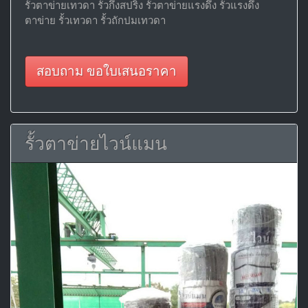
รั้วตาข่ายเทวดา รั้วกึ่งสปริง รั้วตาข่ายแรงดึง รั้วแรงดึง
ตาข่าย รั้วเทวดา รั้วถักปมเทวดา
สอบถาม ขอใบเสนอราคา
รั้วตาข่ายไวน์แมน