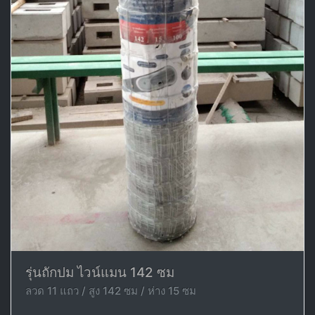
รุ่นถักปม ไวน์แมน 142 ซม
ลวด 11 แถว / สูง 142 ซม / ห่าง 15 ซม