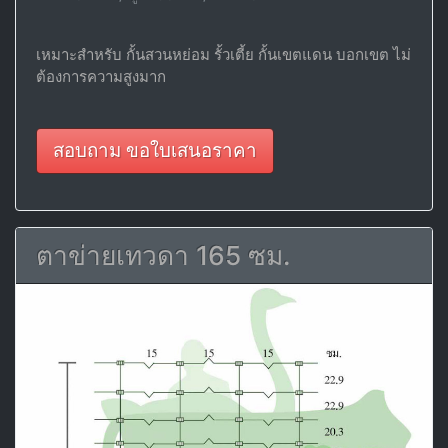
เหมาะสำหรับ กั้นสวนหย่อม รั้วเตี้ย กั้นเขตแดน บอกเขต ไม่
ต้องการความสูงมาก
สอบถาม ขอใบเสนอราคา
ตาข่ายเทวดา 165 ซม.