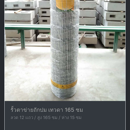
รั้วตาข่ายถักปม เทวดา 165 ซม
ลวด 12 แถว / สูง 165 ซม / ห่าง 15 ซม