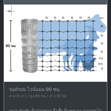
รุ่นถักปม ไวน์แมน 90 ซม.
ลวด 8 แถว / สูง 90 ซม / ห่าง 15 ซม
เหมาะสำหรับ กั้นสวนหย่อม รั้วเตี้ย กั้นเขตแดน บอกเขต ไม่