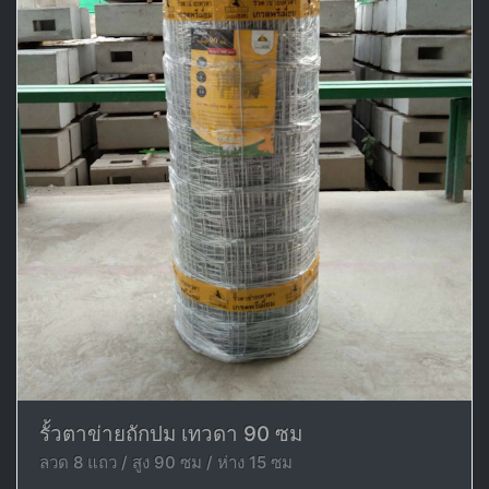
รั้วตาข่ายถักปม เทวดา 90 ซม
ลวด 8 แถว / สูง 90 ซม / ห่าง 15 ซม