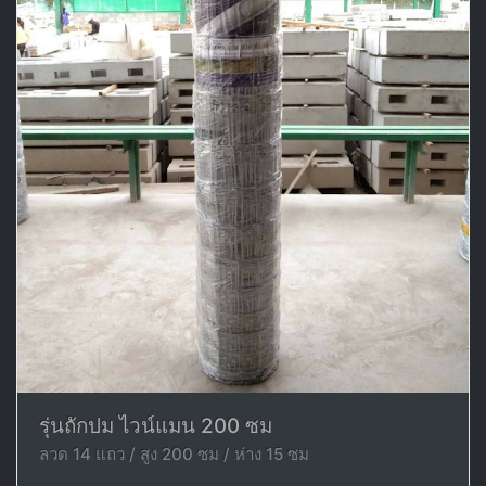
รุ่นถักปม ไวน์แมน 200 ซม
ลวด 14 แถว / สูง 200 ซม / ห่าง 15 ซม