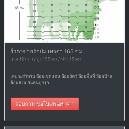
รั้วตาข่ายถักปม เทวดา 165 ซม.
ลวด 12 แถว / สูง 165 ซม / ห่าง 15 ซม
เหมาะสำหรับ ล้อมเขตแดน ล้อมสัตว์ ล้อมพื้นที่ ล้อมบ้าน
ล้อมสวน กันคนบุกรุก
สอบถาม ขอใบเสนอราคา