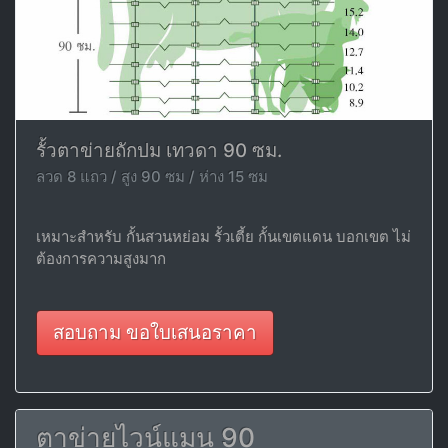
รั้วตาข่ายถักปม เทวดา 90 ซม.
ลวด 8 แถว / สูง 90 ซม / ห่าง 15 ซม
เหมาะสำหรับ กั้นสวนหย่อม รั้วเตี้ย กั้นเขตแดน บอกเขต ไม่
ต้องการความสูงมาก
สอบถาม ขอใบเสนอราคา
ตาข่ายไวน์แมน 90