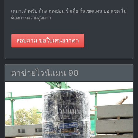
เหมาะสำหรับ กั้นสวนหย่อม รั้วเตี้ย กั้นเขตแดน บอกเขต ไม่
ต้องการความสูงมาก
สอบถาม ขอใบเสนอราคา
ตาข่ายไวน์แมน 90