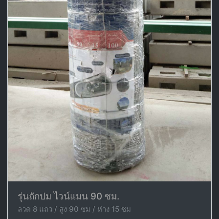
รุ่นถักปม ไวน์แมน 90 ซม.
ลวด 8 แถว / สูง 90 ซม / ห่าง 15 ซม