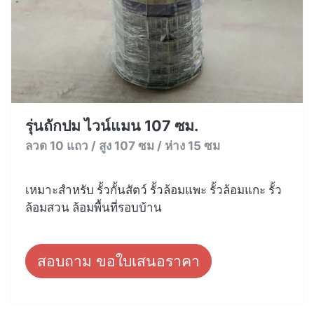
รุ่นถักปม ไวน์แมน 107 ซม.
ลวด 10 แถว / สูง 107 ซม / ห่าง 15 ซม
เหมาะสำหรับ รั้วกั้นสัตว์ รั้วล้อมแพะ รั้วล้อมแกะ รั้ว
ล้อมสวน ล้อมพื้นที่รอบบ้าน
สอบถาม ขอใบเสนอราคา