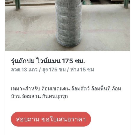
รุ่นถักปม ไวน์แมน 175 ซม.
ลวด 13 แถว / สูง 175 ซม / ห่าง 15 ซม
เหมาะสำหรับ ล้อมเขตแดน ล้อมสัตว์ ล้อมพื้นที่ ล้อม
บ้าน ล้อมสวน กันคนบุกรุก
สอบถาม ขอใบเสนอราคา