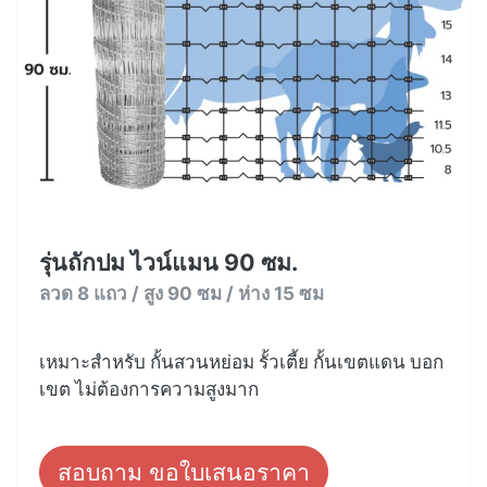
รุ่นถักปม ไวน์แมน 90 ซม.
ลวด 8 แถว / สูง 90 ซม / ห่าง 15 ซม
เหมาะสำหรับ กั้นสวนหย่อม รั้วเตี้ย กั้นเขตแดน บอก
เขต ไม่ต้องการความสูงมาก
สอบถาม ขอใบเสนอราคา