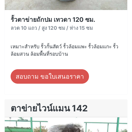
รั้วตาข่ายถักปม เทวดา 120 ซม.
ลวด 10 แถว / สูง 120 ซม / ห่าง 15 ซม
เหมาะสำหรับ รั้วกั้นสัตว์ รั้วล้อมแพะ รั้วล้อมแกะ รั้ว
ล้อมสวน ล้อมพื้นที่รอบบ้าน
สอบถาม ขอใบเสนอราคา
ตาข่ายไวน์แมน 142