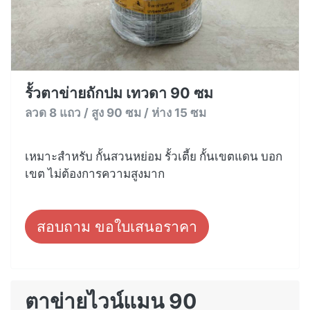
รั้วตาข่ายถักปม เทวดา 90 ซม
ลวด 8 แถว / สูง 90 ซม / ห่าง 15 ซม
เหมาะสำหรับ กั้นสวนหย่อม รั้วเตี้ย กั้นเขตแดน บอก
เขต ไม่ต้องการความสูงมาก
สอบถาม ขอใบเสนอราคา
ตาข่ายไวน์แมน 90