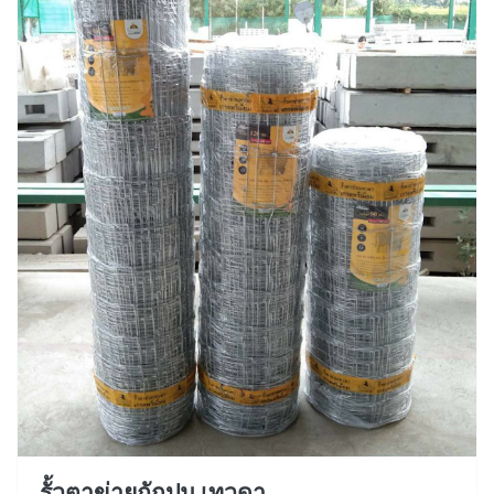
รั้วตาข่ายถักปม เทวดา