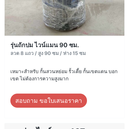
รุ่นถักปม ไวน์แมน 90 ซม.
ลวด 8 แถว / สูง 90 ซม / ห่าง 15 ซม
เหมาะสำหรับ กั้นสวนหย่อม รั้วเตี้ย กั้นเขตแดน บอก
เขต ไม่ต้องการความสูงมาก
สอบถาม ขอใบเสนอราคา