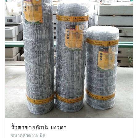
รั้วตาข่ายถักปม เทวดา
ขนาดลวด 2.5 มิล