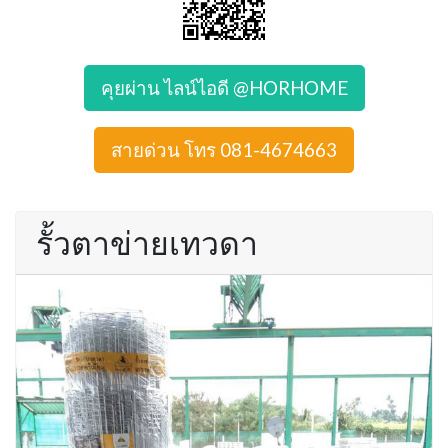
คุยผ่าน ไลน์ไอดี @HORHOME
สายด่วน โทร 081-4674663
รั้วตาข่ายเทวดา