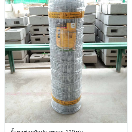
รั้วตาข่ายถักปม เทวดา 120 ซม.