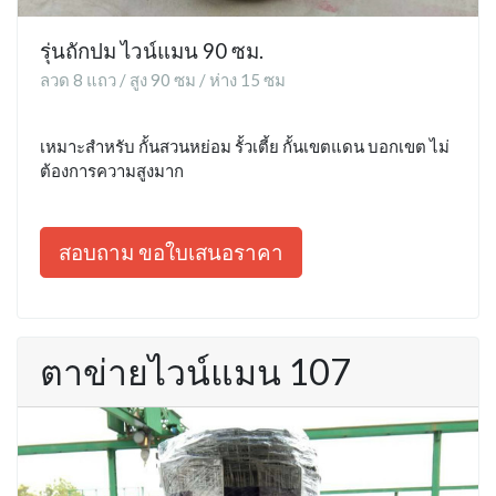
รุ่นถักปม ไวน์แมน 90 ซม.
ลวด 8 แถว / สูง 90 ซม / ห่าง 15 ซม
เหมาะสำหรับ กั้นสวนหย่อม รั้วเตี้ย กั้นเขตแดน บอกเขต ไม่
ต้องการความสูงมาก
สอบถาม ขอใบเสนอราคา
ตาข่ายไวน์แมน 107