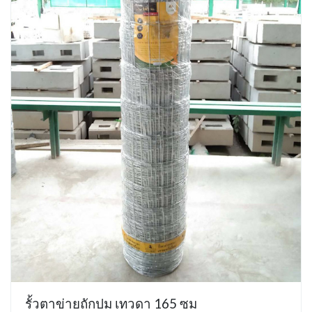
รั้วตาข่ายถักปม เทวดา 165 ซม