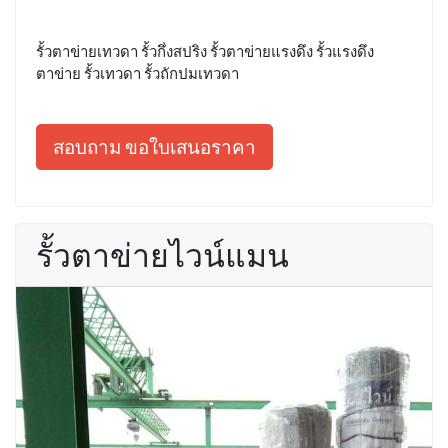
รั้วตาข่ายเทวดา รั้วกึ่งสปริง รั้วตาข่ายแรงดึง รั้วแรงดึง
ตาข่าย รั้วเทวดา รั้วถักปมเทวดา
สอบถาม ขอใบเสนอราคา
รั้วตาข่ายไวน์แมน