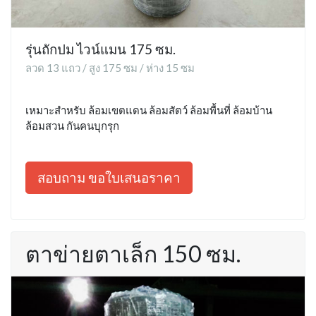
รุ่นถักปม ไวน์แมน 175 ซม.
ลวด 13 แถว / สูง 175 ซม / ห่าง 15 ซม
เหมาะสำหรับ ล้อมเขตแดน ล้อมสัตว์ ล้อมพื้นที่ ล้อมบ้าน
ล้อมสวน กันคนบุกรุก
สอบถาม ขอใบเสนอราคา
ตาข่ายตาเล็ก 150 ซม.