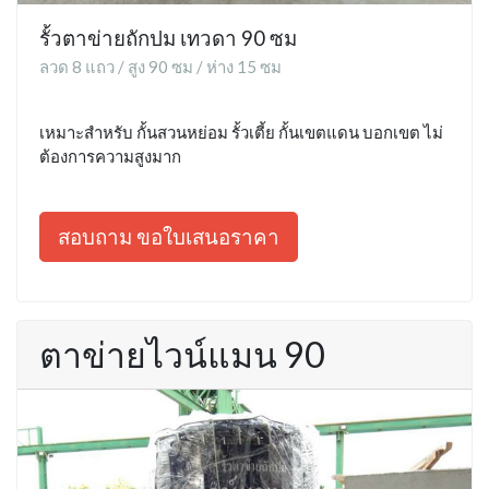
รั้วตาข่ายถักปม เทวดา 90 ซม
ลวด 8 แถว / สูง 90 ซม / ห่าง 15 ซม
เหมาะสำหรับ กั้นสวนหย่อม รั้วเตี้ย กั้นเขตแดน บอกเขต ไม่
ต้องการความสูงมาก
สอบถาม ขอใบเสนอราคา
ตาข่ายไวน์แมน 90