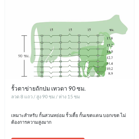
รั้วตาข่ายถักปม เทวดา 90 ซม.
ลวด 8 แถว / สูง 90 ซม / ห่าง 15 ซม
เหมาะสำหรับ กั้นสวนหย่อม รั้วเตี้ย กั้นเขตแดน บอกเขต ไม่
ต้องการความสูงมาก