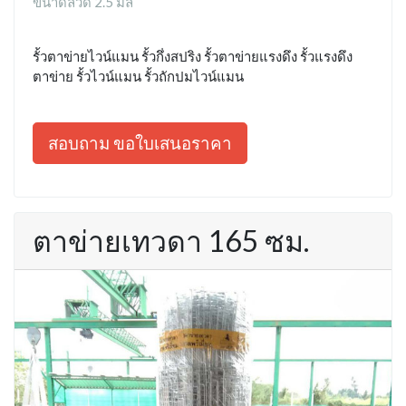
ขนาดลวด 2.5 มิล
รั้วตาข่ายไวน์แมน รั้วกึ่งสปริง รั้วตาข่ายแรงดึง รั้วแรงดึง
ตาข่าย รั้วไวน์แมน รั้วถักปมไวน์แมน
สอบถาม ขอใบเสนอราคา
ตาข่ายเทวดา 165 ซม.