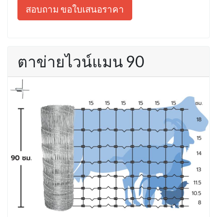
สอบถาม ขอใบเสนอราคา
ตาข่ายไวน์แมน 90