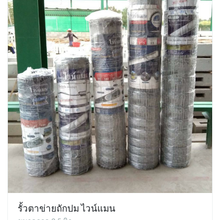
รั้วตาข่ายถักปม ไวน์แมน