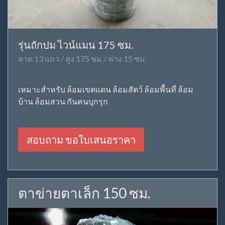
รุ่นถักปม ไวน์แมน 175 ซม.
ลวด 13 แถว / สูง 175 ซม / ห่าง 15 ซม
เหมาะสำหรับ ล้อมเขตแดน ล้อมสัตว์ ล้อมพื้นที่ ล้อม
บ้าน ล้อมสวน กันคนบุกรุก
สอบถาม ขอใบเสนอราคา
ตาข่ายตาเล็ก 150 ซม.