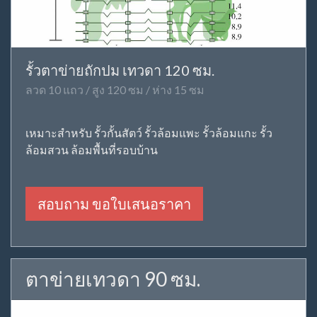
รั้วตาข่ายถักปม เทวดา 120 ซม.
ลวด 10 แถว / สูง 120 ซม / ห่าง 15 ซม
เหมาะสำหรับ รั้วกั้นสัตว์ รั้วล้อมแพะ รั้วล้อมแกะ รั้ว
ล้อมสวน ล้อมพื้นที่รอบบ้าน
สอบถาม ขอใบเสนอราคา
ตาข่ายเทวดา 90 ซม.