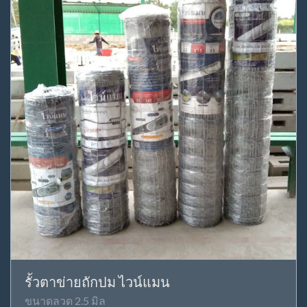
รั้วตาข่ายถักปม ไวน์แมน
ขนาดลวด 2.5 มิล