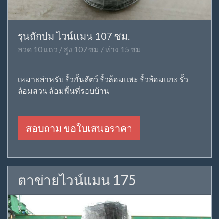
รุ่นถักปม ไวน์แมน 107 ซม.
ลวด 10 แถว / สูง 107 ซม / ห่าง 15 ซม
เหมาะสำหรับ รั้วกั้นสัตว์ รั้วล้อมแพะ รั้วล้อมแกะ รั้ว
ล้อมสวน ล้อมพื้นที่รอบบ้าน
สอบถาม ขอใบเสนอราคา
ตาข่ายไวน์แมน 175