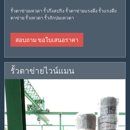
รั้วตาข่ายเทวดา รั้วกึ่งสปริง รั้วตาข่ายแรงดึง รั้วแรงดึง
ตาข่าย รั้วเทวดา รั้วถักปมเทวดา
สอบถาม ขอใบเสนอราคา
รั้วตาข่ายไวน์แมน