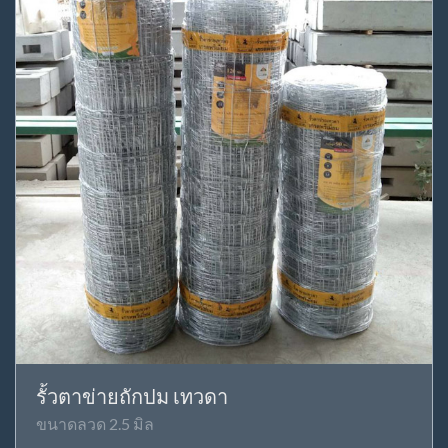
รั้วตาข่ายถักปม เทวดา
ขนาดลวด 2.5 มิล