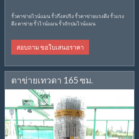
รั้วตาข่ายไวน์แมน รั้วกึ่งสปริง รั้วตาข่ายแรงดึง รั้วแรง
ดึง ตาข่าย รั้วไวน์แมน รั้วถักปมไวน์แมน
สอบถาม ขอใบเสนอราคา
ตาข่ายเทวดา 165 ซม.