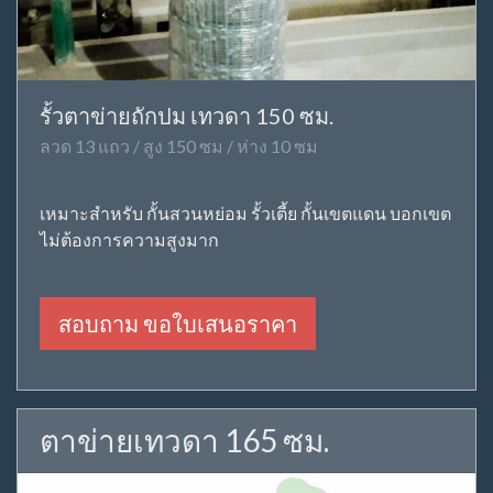
รั้วตาข่ายถักปม เทวดา 150 ซม.
ลวด 13 แถว / สูง 150 ซม / ห่าง 10 ซม
เหมาะสำหรับ กั้นสวนหย่อม รั้วเตี้ย กั้นเขตแดน บอกเขต
ไม่ต้องการความสูงมาก
สอบถาม ขอใบเสนอราคา
ตาข่ายเทวดา 165 ซม.