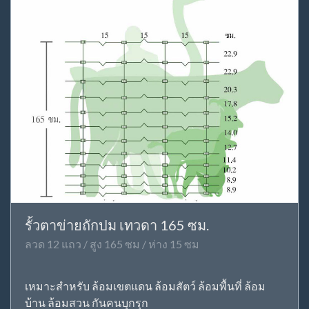
รั้วตาข่ายถักปม เทวดา 165 ซม.
ลวด 12 แถว / สูง 165 ซม / ห่าง 15 ซม
เหมาะสำหรับ ล้อมเขตแดน ล้อมสัตว์ ล้อมพื้นที่ ล้อม
บ้าน ล้อมสวน กันคนบุกรุก