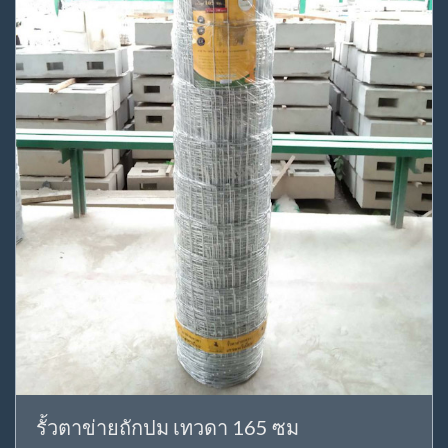
รั้วตาข่ายถักปม เทวดา 165 ซม