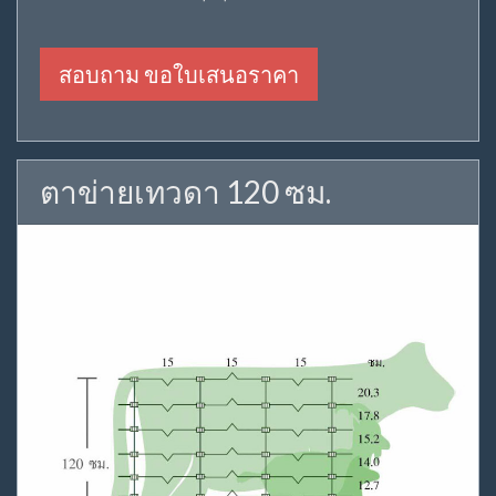
สอบถาม ขอใบเสนอราคา
ตาข่ายเทวดา 120 ซม.