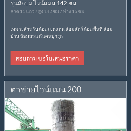
รุ่นถักปม ไวน์แมน 142 ซม
ลวด 11 แถว / สูง 142 ซม / ห่าง 15 ซม
เหมาะสำหรับ ล้อมเขตแดน ล้อมสัตว์ ล้อมพื้นที่ ล้อม
บ้าน ล้อมสวน กันคนบุกรุก
สอบถาม ขอใบเสนอราคา
ตาข่ายไวน์แมน 200