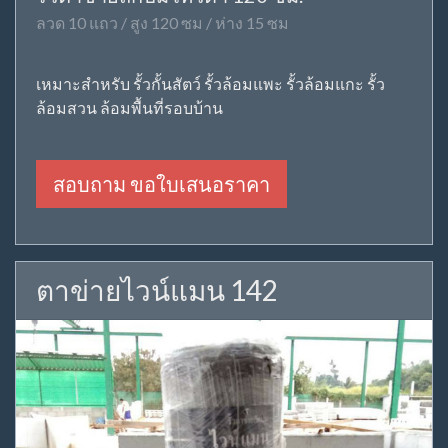
ลวด 10 แถว / สูง 120 ซม / ห่าง 15 ซม
เหมาะสำหรับ รั้วกั้นสัตว์ รั้วล้อมแพะ รั้วล้อมแกะ รั้ว
ล้อมสวน ล้อมพื้นที่รอบบ้าน
สอบถาม ขอใบเสนอราคา
ตาข่ายไวน์แมน 142