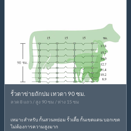
รั้วตาข่ายถักปม เทวดา 90 ซม.
ลวด 8 แถว / สูง 90 ซม / ห่าง 15 ซม
เหมาะสำหรับ กั้นสวนหย่อม รั้วเตี้ย กั้นเขตแดน บอกเขต
ไม่ต้องการความสูงมาก