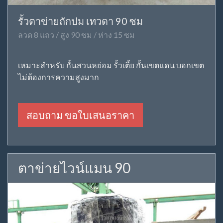
รั้วตาข่ายถักปม เทวดา 90 ซม
ลวด 8 แถว / สูง 90 ซม / ห่าง 15 ซม
เหมาะสำหรับ กั้นสวนหย่อม รั้วเตี้ย กั้นเขตแดน บอกเขต
ไม่ต้องการความสูงมาก
สอบถาม ขอใบเสนอราคา
ตาข่ายไวน์แมน 90