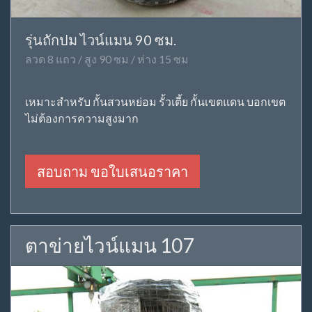
รุ่นถักปม ไวน์แมน 90 ซม.
ลวด 8 แถว / สูง 90 ซม / ห่าง 15 ซม
เหมาะสำหรับ กั้นสวนหย่อม รั้วเตี้ย กั้นเขตแดน บอกเขต
ไม่ต้องการความสูงมาก
สอบถาม ขอใบเสนอราคา
ตาข่ายไวน์แมน 107