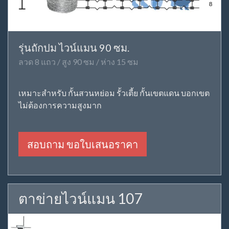
รุ่นถักปม ไวน์แมน 90 ซม.
ลวด 8 แถว / สูง 90 ซม / ห่าง 15 ซม
เหมาะสำหรับ กั้นสวนหย่อม รั้วเตี้ย กั้นเขตแดน บอกเขต
ไม่ต้องการความสูงมาก
สอบถาม ขอใบเสนอราคา
ตาข่ายไวน์แมน 107