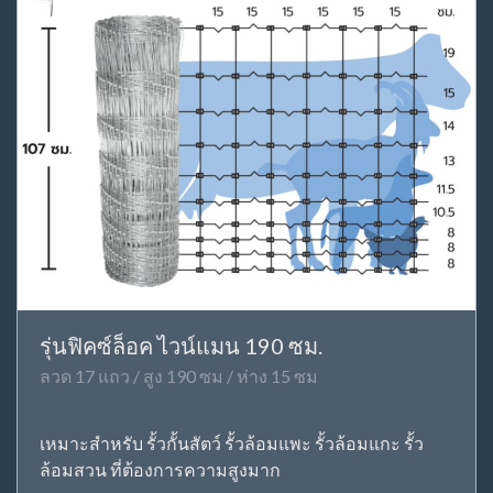
รุ่นฟิคซ์ล็อค ไวน์แมน 190 ซม.
ลวด 17 แถว / สูง 190 ซม / ห่าง 15 ซม
เหมาะสำหรับ รั้วกั้นสัตว์ รั้วล้อมแพะ รั้วล้อมแกะ รั้ว
ล้อมสวน ที่ต้องการความสูงมาก