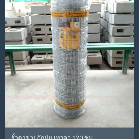
รั้วตาข่ายถักปม เทวดา 120 ซม.