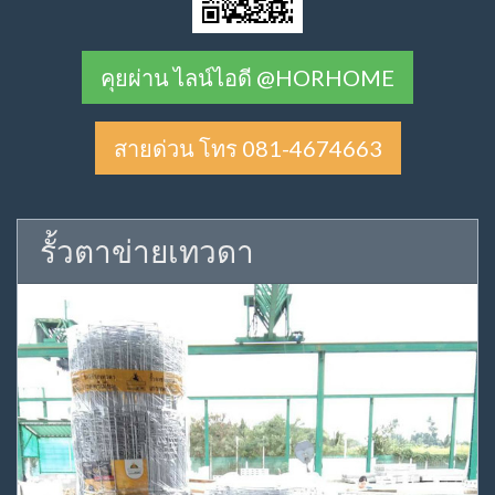
คุยผ่าน ไลน์ไอดี @HORHOME
สายด่วน โทร 081-4674663
รั้วตาข่ายเทวดา