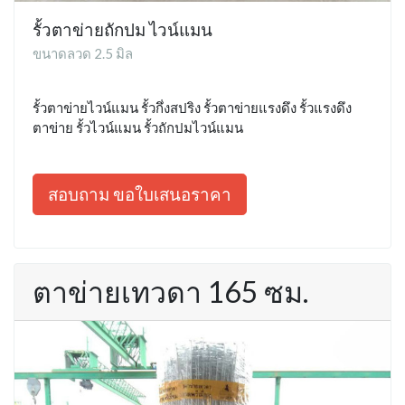
รั้วตาข่ายถักปม ไวน์แมน
ขนาดลวด 2.5 มิล
รั้วตาข่ายไวน์แมน รั้วกึ่งสปริง รั้วตาข่ายแรงดึง รั้วแรงดึง
ตาข่าย รั้วไวน์แมน รั้วถักปมไวน์แมน
สอบถาม ขอใบเสนอราคา
ตาข่ายเทวดา 165 ซม.