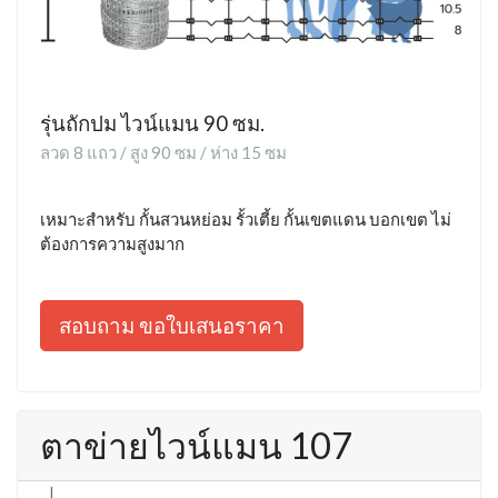
รุ่นถักปม ไวน์แมน 90 ซม.
ลวด 8 แถว / สูง 90 ซม / ห่าง 15 ซม
เหมาะสำหรับ กั้นสวนหย่อม รั้วเตี้ย กั้นเขตแดน บอกเขต ไม่
ต้องการความสูงมาก
สอบถาม ขอใบเสนอราคา
ตาข่ายไวน์แมน 107