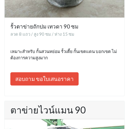
รั้วตาข่ายถักปม เทวดา 90 ซม
ลวด 8 แถว / สูง 90 ซม / ห่าง 15 ซม
เหมาะสำหรับ กั้นสวนหย่อม รั้วเตี้ย กั้นเขตแดน บอกเขต ไม่
ต้องการความสูงมาก
สอบถาม ขอใบเสนอราคา
ตาข่ายไวน์แมน 90