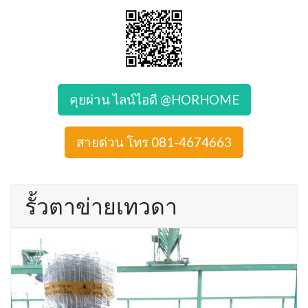
คุยผ่าน ไลน์ไอดี @HORHOME
สายด่วน โทร 081-4674663
รั้วตาข่ายเทวดา