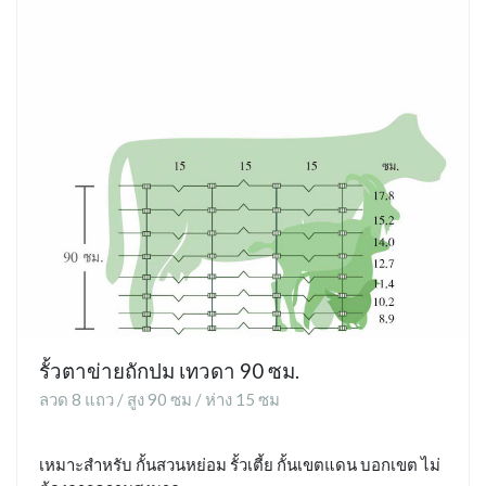
รั้วตาข่ายถักปม เทวดา 90 ซม.
ลวด 8 แถว / สูง 90 ซม / ห่าง 15 ซม
เหมาะสำหรับ กั้นสวนหย่อม รั้วเตี้ย กั้นเขตแดน บอกเขต ไม่