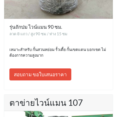
รุ่นถักปม ไวน์แมน 90 ซม.
ลวด 8 แถว / สูง 90 ซม / ห่าง 15 ซม
เหมาะสำหรับ กั้นสวนหย่อม รั้วเตี้ย กั้นเขตแดน บอกเขต ไม่
ต้องการความสูงมาก
สอบถาม ขอใบเสนอราคา
ตาข่ายไวน์แมน 107