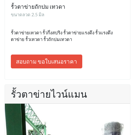
รั้วตาข่ายถักปม เทวดา
ขนาดลวด 2.5 มิล
รั้วตาข่ายเทวดา รั้วกึ่งสปริง รั้วตาข่ายแรงดึง รั้วแรงดึง
ตาข่าย รั้วเทวดา รั้วถักปมเทวดา
สอบถาม ขอใบเสนอราคา
รั้วตาข่ายไวน์แมน