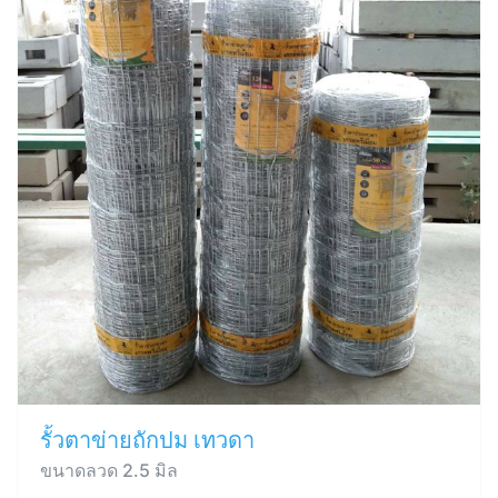
รั้วตาข่ายถักปม เทวดา
ขนาดลวด 2.5 มิล