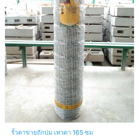
รั้วตาข่ายถักปม เทวดา 165 ซม