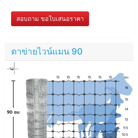
สอบถาม ขอใบเสนอราคา
ตาข่ายไวน์แมน 90