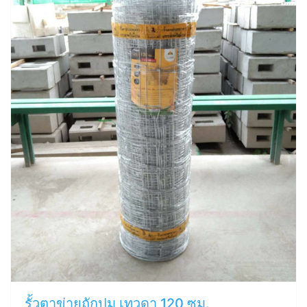
รั้วตาข่ายถักปม เทวดา 120 ซม.