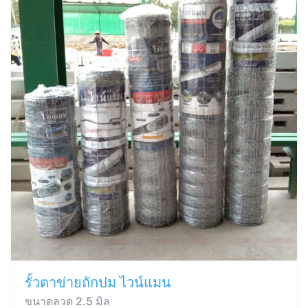
รั้วตาข่ายถักปม ไวน์แมน
ขนาดลวด 2.5 มิล