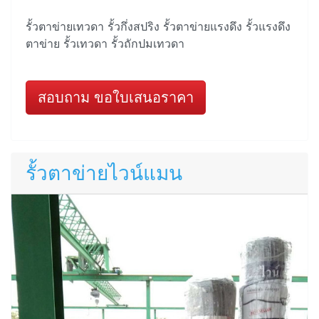
รั้วตาข่ายเทวดา รั้วกึ่งสปริง รั้วตาข่ายแรงดึง รั้วแรงดึง
ตาข่าย รั้วเทวดา รั้วถักปมเทวดา
สอบถาม ขอใบเสนอราคา
รั้วตาข่ายไวน์แมน