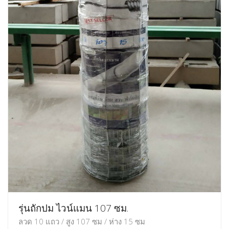
รุ่นถักปม ไวน์แมน 107 ซม.
ลวด 10 แถว / สูง 107 ซม / ห่าง 15 ซม