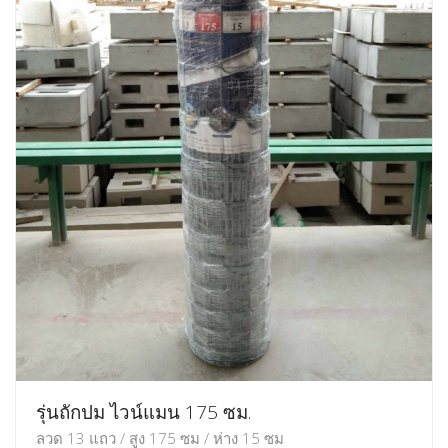
รุ่นถักปม ไวน์แมน 175 ซม.
ลวด 13 แถว / สูง 175 ซม / ห่าง 15 ซม