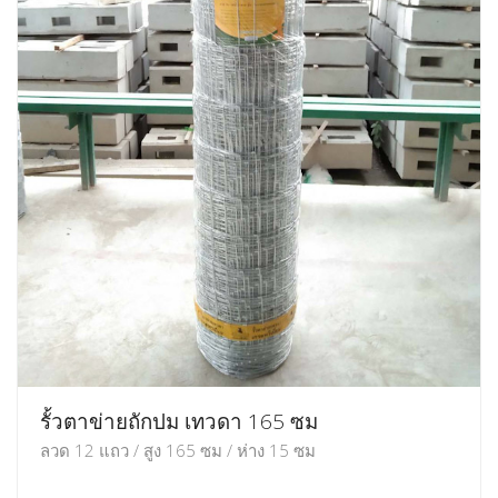
รั้วตาข่ายถักปม เทวดา 165 ซม
ลวด 12 แถว / สูง 165 ซม / ห่าง 15 ซม