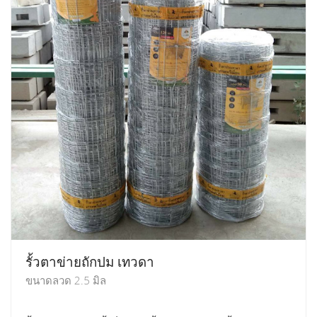
รั้วตาข่ายถักปม เทวดา
ขนาดลวด 2.5 มิล