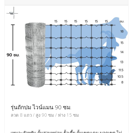
รุ่นถักปม ไวน์แมน 90 ซม.
ลวด 8 แถว / สูง 90 ซม / ห่าง 15 ซม
เหมาะสำหรับ กั้นสวนหย่อม รั้วเตี้ย กั้นเขตแดน บอกเขต ไม่