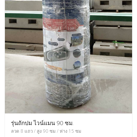
รุ่นถักปม ไวน์แมน 90 ซม.
ลวด 8 แถว / สูง 90 ซม / ห่าง 15 ซม