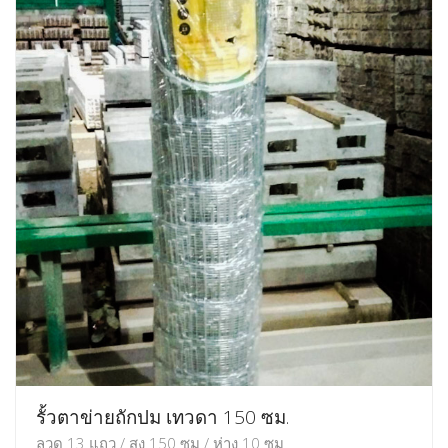
รั้วตาข่ายถักปม เทวดา 150 ซม.
ลวด 13 แถว / สูง 150 ซม / ห่าง 10 ซม