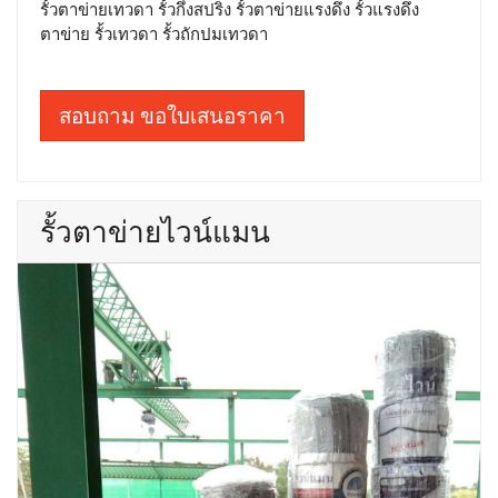
รั้วตาข่ายเทวดา รั้วกึ่งสปริง รั้วตาข่ายแรงดึง รั้วแรงดึง
ตาข่าย รั้วเทวดา รั้วถักปมเทวดา
สอบถาม ขอใบเสนอราคา
รั้วตาข่ายไวน์แมน