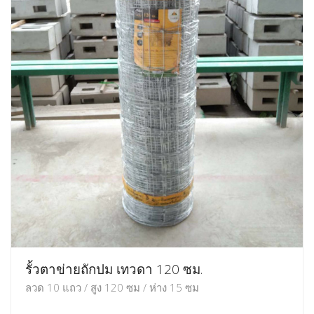
รั้วตาข่ายถักปม เทวดา 120 ซม.
ลวด 10 แถว / สูง 120 ซม / ห่าง 15 ซม