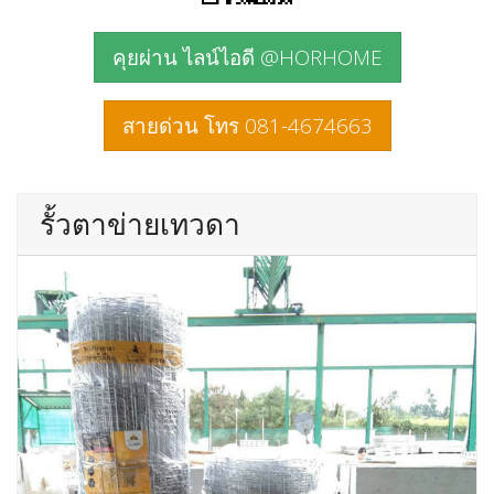
คุยผ่าน ไลน์ไอดี @HORHOME
สายด่วน โทร 081-4674663
รั้วตาข่ายเทวดา