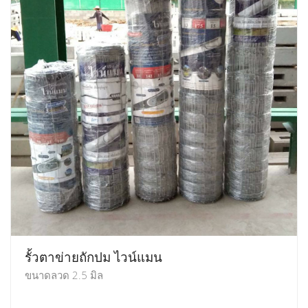
รั้วตาข่ายถักปม ไวน์แมน
ขนาดลวด 2.5 มิล