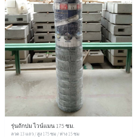
รุ่นถักปม ไวน์แมน 175 ซม.
ลวด 13 แถว / สูง 175 ซม / ห่าง 15 ซม