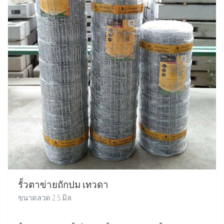
รั้วตาข่ายถักปม เทวดา
ขนาดลวด 2.5 มิล