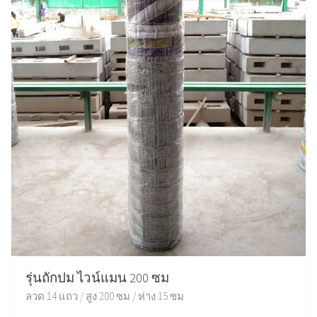
รุ่นถักปม ไวน์แมน 200 ซม
ลวด 14 แถว / สูง 200 ซม / ห่าง 15 ซม