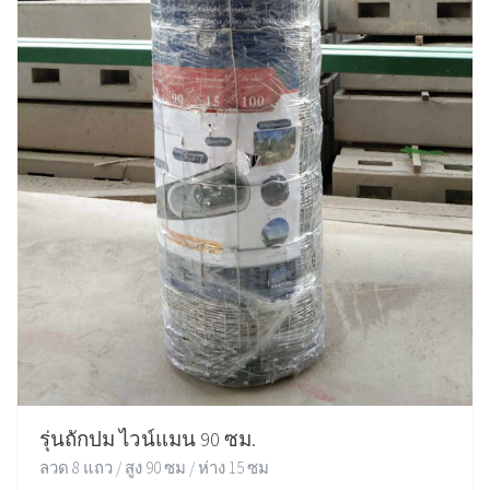
รุ่นถักปม ไวน์แมน 90 ซม.
ลวด 8 แถว / สูง 90 ซม / ห่าง 15 ซม