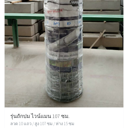
รุ่นถักปม ไวน์แมน 107 ซม.
ลวด 10 แถว / สูง 107 ซม / ห่าง 15 ซม