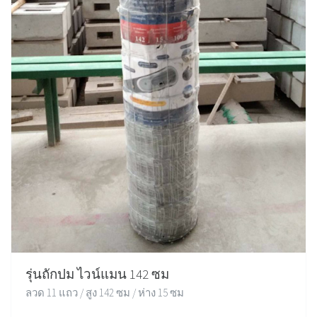
รุ่นถักปม ไวน์แมน 142 ซม
ลวด 11 แถว / สูง 142 ซม / ห่าง 15 ซม