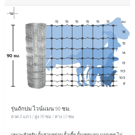
รุ่นถักปม ไวน์แมน 90 ซม.
ลวด 8 แถว / สูง 90 ซม / ห่าง 15 ซม
เหมาะสำหรับ กั้นสวนหย่อม รั้วเตี้ย กั้นเขตแดน บอกเขต ไม่