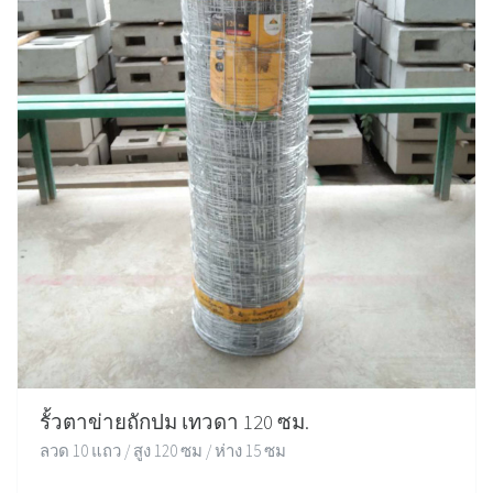
รั้วตาข่ายถักปม เทวดา 120 ซม.
ลวด 10 แถว / สูง 120 ซม / ห่าง 15 ซม