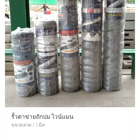
รั้วตาข่ายถักปม ไวน์แมน
ขนาดลวด 2.5 มิล