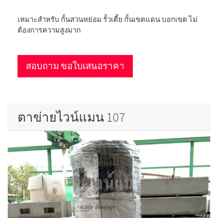
เหมาะสำหรับ กั้นสวนหย่อม รั้วเตี้ย กั้นเขตแดน บอกเขต ไม่
ต้องการความสูงมาก
สอบถาม ขอใบเสนอราคา
ตาข่ายไวน์แมน 107