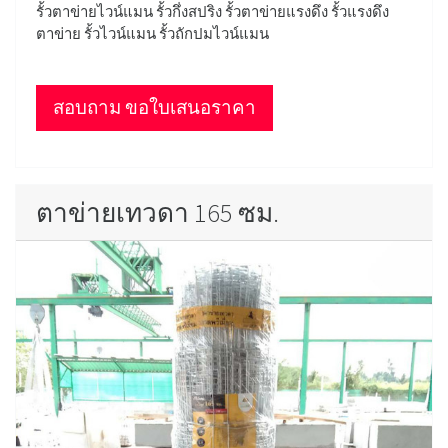
รั้วตาข่ายไวน์แมน รั้วกึ่งสปริง รั้วตาข่ายแรงดึง รั้วแรงดึง
ตาข่าย รั้วไวน์แมน รั้วถักปมไวน์แมน
สอบถาม ขอใบเสนอราคา
ตาข่ายเทวดา 165 ซม.