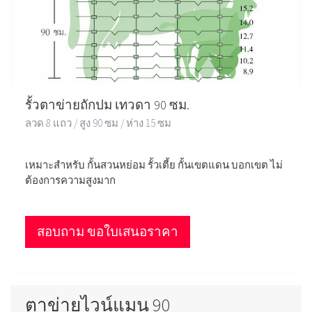
รั้วตาข่ายถักปม เทวดา 90 ซม.
ลวด 8 แถว / สูง 90 ซม / ห่าง 15 ซม
เหมาะสำหรับ กั้นสวนหย่อม รั้วเตี้ย กั้นเขตแดน บอกเขต ไม่
ต้องการความสูงมาก
สอบถาม ขอใบเสนอราคา
ตาข่ายไวน์แมน 90