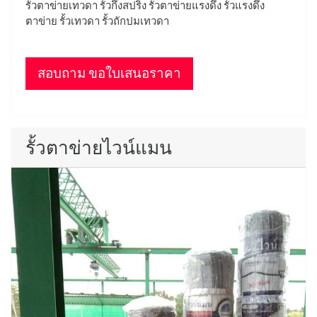
รั้วตาข่ายเทวดา รั้วกึ่งสปริง รั้วตาข่ายแรงดึง รั้วแรงดึง
ตาข่าย รั้วเทวดา รั้วถักปมเทวดา
สอบถาม ขอใบเสนอราคา
รั้วตาข่ายไวน์แมน