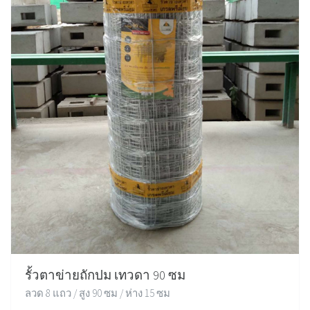
รั้วตาข่ายถักปม เทวดา 90 ซม
ลวด 8 แถว / สูง 90 ซม / ห่าง 15 ซม