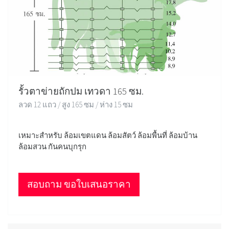
รั้วตาข่ายถักปม เทวดา 165 ซม.
ลวด 12 แถว / สูง 165 ซม / ห่าง 15 ซม
เหมาะสำหรับ ล้อมเขตแดน ล้อมสัตว์ ล้อมพื้นที่ ล้อมบ้าน
ล้อมสวน กันคนบุกรุก
สอบถาม ขอใบเสนอราคา