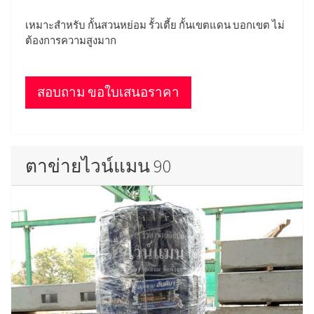
เหมาะสำหรับ กั้นสวนหย่อม รั้วเตี้ย กั้นเขตแดน บอกเขต ไม่
ต้องการความสูงมาก
สอบถาม ขอใบเสนอราคา
ตาข่ายไวน์แมน 90