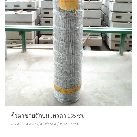
รั้วตาข่ายถักปม เทวดา 165 ซม
ลวด 12 แถว / สูง 165 ซม / ห่าง 15 ซม