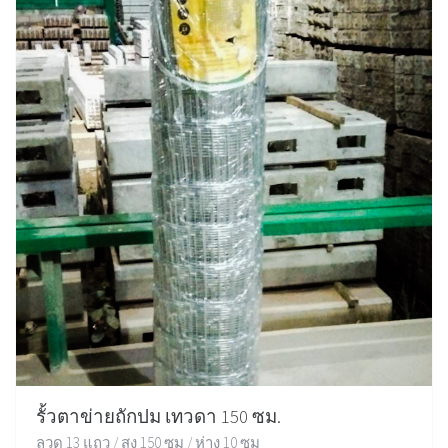
รั้วตาข่ายถักปม เทวดา 150 ซม.
ลวด 13 แถว / สูง 150 ซม / ห่าง 10 ซม