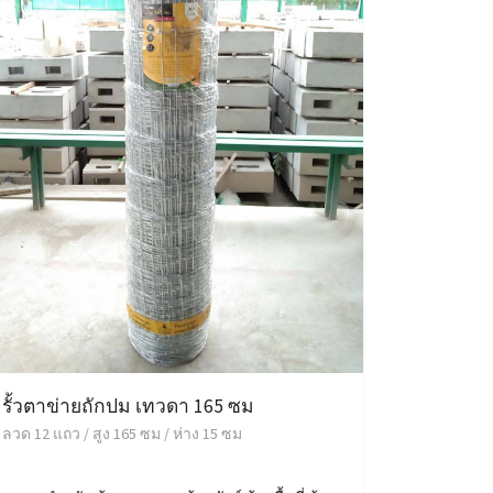
รั้วตาข่ายถักปม เทวดา 165 ซม
ลวด 12 แถว / สูง 165 ซม / ห่าง 15 ซม