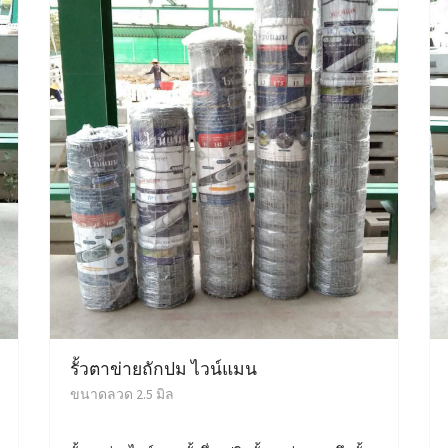
รั้วตาข่ายถักปม ไวน์แมน
ขนาดลวด 2.5 มิล