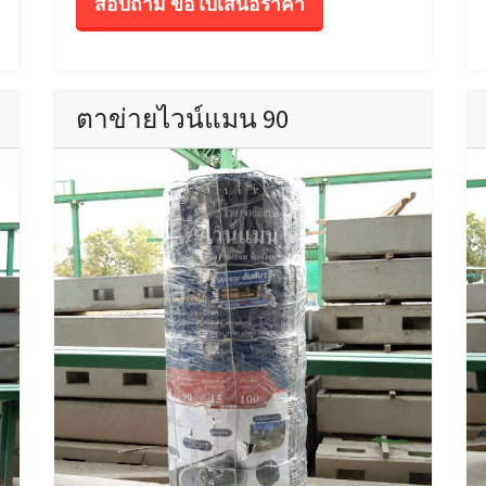
สอบถาม ขอใบเสนอราคา
ตาข่ายไวน์แมน 90