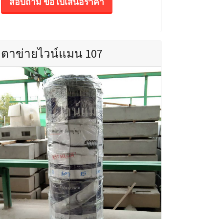
สอบถาม ขอใบเสนอราคา
ตาข่ายไวน์แมน 107