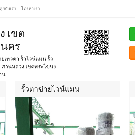
คุยกับเรา
โทรหาเรา
ง เขต
านคร
เทวดา รั้วไวน์แมน รั้ว
นที่ สวนหลวง เขตพระโขนง
้าน
รั้วตาข่ายไวน์แมน