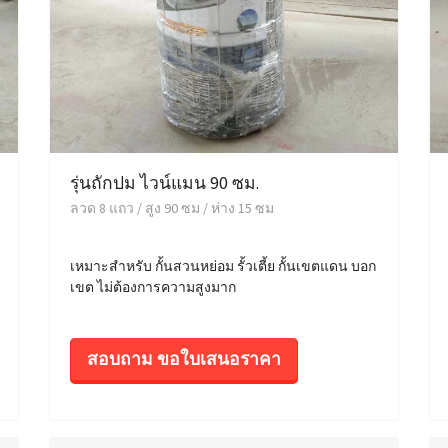
รุ่นถักปม ไวน์แมน 90 ซม.
ลวด 8 แถว / สูง 90 ซม / ห่าง 15 ซม
เหมาะสำหรับ กั้นสวนหย่อม รั้วเตี้ย กั้นเขตแดน บอก
เขต ไม่ต้องการความสูงมาก
สอบถาม ขอใบเสนอราคา