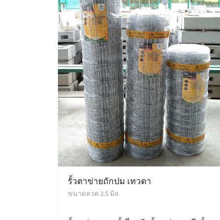
รั้วตาข่ายถักปม เทวดา
ขนาดลวด 2.5 มิล