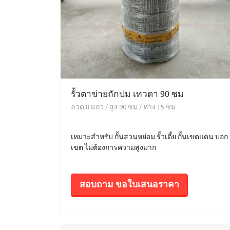
รั้วตาข่ายถักปม เทวดา 90 ซม
ลวด 8 แถว / สูง 90 ซม / ห่าง 15 ซม
เหมาะสำหรับ กั้นสวนหย่อม รั้วเตี้ย กั้นเขตแดน บอก
เขต ไม่ต้องการความสูงมาก
สอบถาม ขอใบเสนอราคา