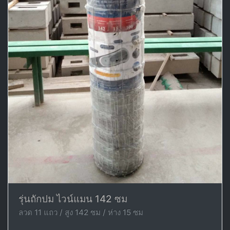
รุ่นถักปม ไวน์แมน 142 ซม
ลวด 11 แถว / สูง 142 ซม / ห่าง 15 ซม