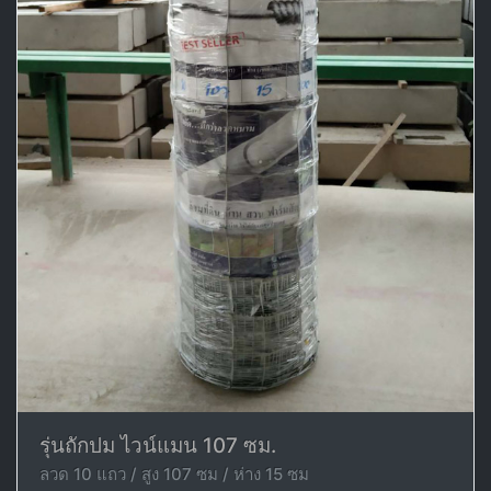
รุ่นถักปม ไวน์แมน 107 ซม.
ลวด 10 แถว / สูง 107 ซม / ห่าง 15 ซม