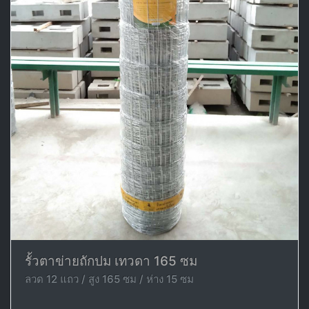
รั้วตาข่ายถักปม เทวดา 165 ซม
ลวด 12 แถว / สูง 165 ซม / ห่าง 15 ซม