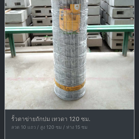
รั้วตาข่ายถักปม เทวดา 120 ซม.
ลวด 10 แถว / สูง 120 ซม / ห่าง 15 ซม