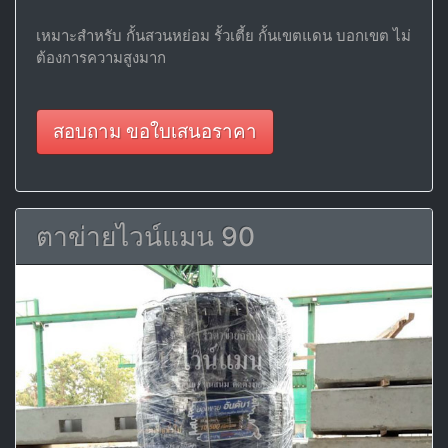
เหมาะสำหรับ กั้นสวนหย่อม รั้วเตี้ย กั้นเขตแดน บอกเขต ไม่
ต้องการความสูงมาก
สอบถาม ขอใบเสนอราคา
ตาข่ายไวน์แมน 90