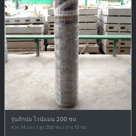
รุ่นถักปม ไวน์แมน 200 ซม
ลวด 14 แถว / สูง 200 ซม / ห่าง 15 ซม