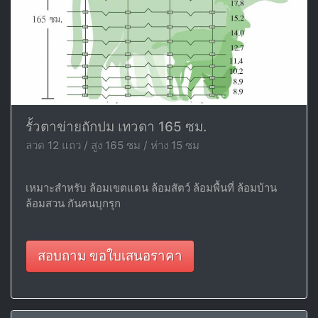
รั้วตาข่ายถักปม เทวดา 165 ซม.
ลวด 12 แถว / สูง 165 ซม / ห่าง 15 ซม
เหมาะสำหรับ ล้อมเขตแดน ล้อมสัตว์ ล้อมพื้นที่ ล้อมบ้าน
ล้อมสวน กันคนบุกรุก
สอบถาม ขอใบเสนอราคา