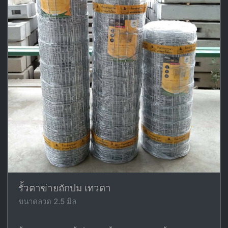
รั้วตาข่ายถักปม เทวดา
ขนาดลวด 2.5 มิล