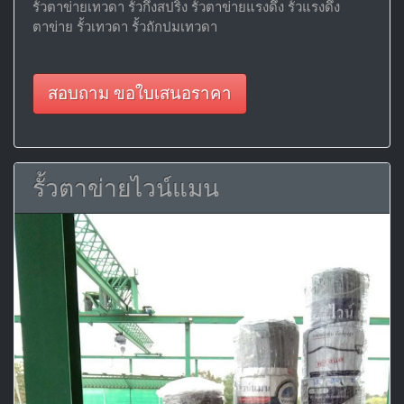
รั้วตาข่ายเทวดา รั้วกึ่งสปริง รั้วตาข่ายแรงดึง รั้วแรงดึง
ตาข่าย รั้วเทวดา รั้วถักปมเทวดา
สอบถาม ขอใบเสนอราคา
รั้วตาข่ายไวน์แมน