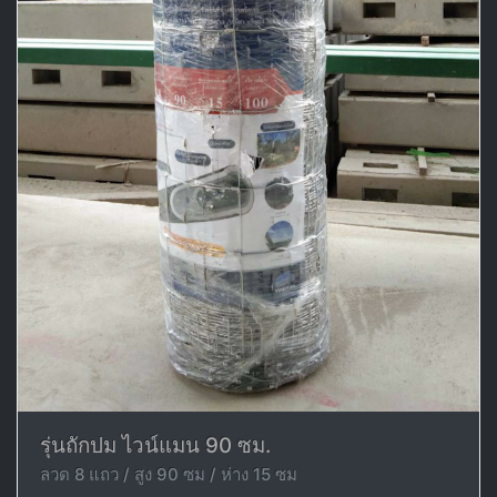
รุ่นถักปม ไวน์แมน 90 ซม.
ลวด 8 แถว / สูง 90 ซม / ห่าง 15 ซม