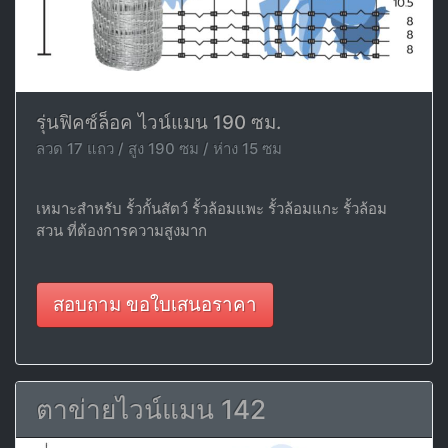
รุ่นฟิคซ์ล็อค ไวน์แมน 190 ซม.
ลวด 17 แถว / สูง 190 ซม / ห่าง 15 ซม
เหมาะสำหรับ รั้วกั้นสัตว์ รั้วล้อมแพะ รั้วล้อมแกะ รั้วล้อม
สวน ที่ต้องการความสูงมาก
สอบถาม ขอใบเสนอราคา
ตาข่ายไวน์แมน 142