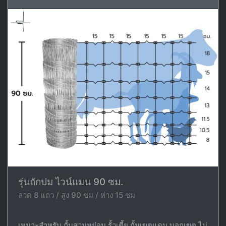
รุ่นถักปม ไวน์แมน 90 ซม.
ลวด 8 แถว / สูง 90 ซม / ห่าง 15 ซม
เหมาะสำหรับ กั้นสวนหย่อม รั้วเตี้ย กั้นเขตแดน บอกเขต ไม่