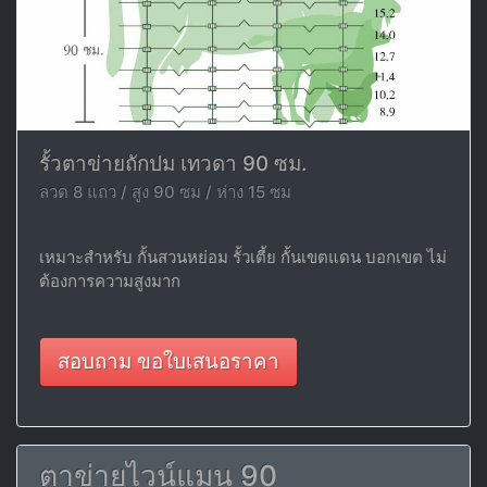
รั้วตาข่ายถักปม เทวดา 90 ซม.
ลวด 8 แถว / สูง 90 ซม / ห่าง 15 ซม
เหมาะสำหรับ กั้นสวนหย่อม รั้วเตี้ย กั้นเขตแดน บอกเขต ไม่
ต้องการความสูงมาก
สอบถาม ขอใบเสนอราคา
ตาข่ายไวน์แมน 90