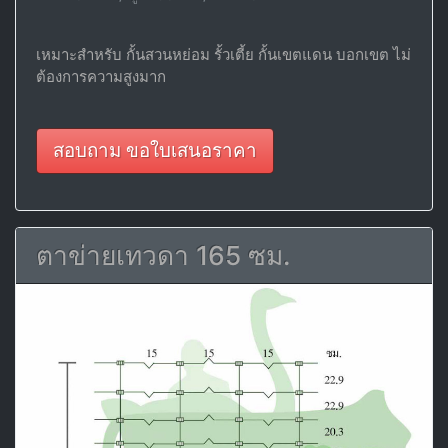
เหมาะสำหรับ กั้นสวนหย่อม รั้วเตี้ย กั้นเขตแดน บอกเขต ไม่
ต้องการความสูงมาก
สอบถาม ขอใบเสนอราคา
ตาข่ายเทวดา 165 ซม.