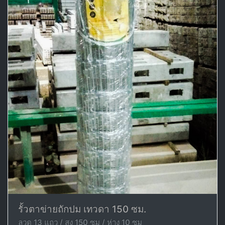
รั้วตาข่ายถักปม เทวดา 150 ซม.
ลวด 13 แถว / สูง 150 ซม / ห่าง 10 ซม