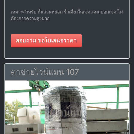
เหมาะสำหรับ กั้นสวนหย่อม รั้วเตี้ย กั้นเขตแดน บอกเขต ไม่
ต้องการความสูงมาก
สอบถาม ขอใบเสนอราคา
ตาข่ายไวน์แมน 107