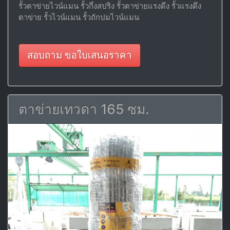
รั้วตาข่ายไวน์แมน รั้วกึ่งสปริง รั้วตาข่ายแรงดึง รั้วแรงดึง
ตาข่าย รั้วไวน์แมน รั้วถักปมไวน์แมน
สอบถาม ขอใบเสนอราคา
ตาข่ายเทวดา 165 ซม.