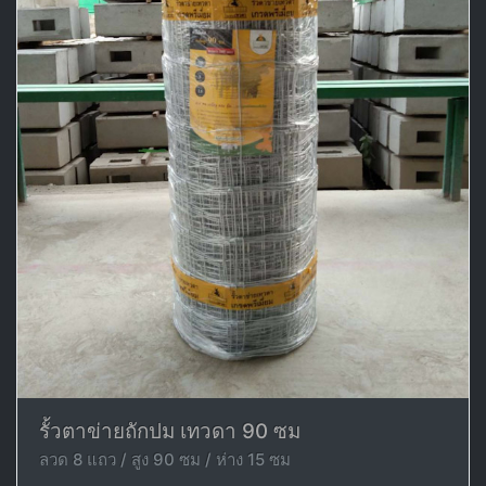
รั้วตาข่ายถักปม เทวดา 90 ซม
ลวด 8 แถว / สูง 90 ซม / ห่าง 15 ซม