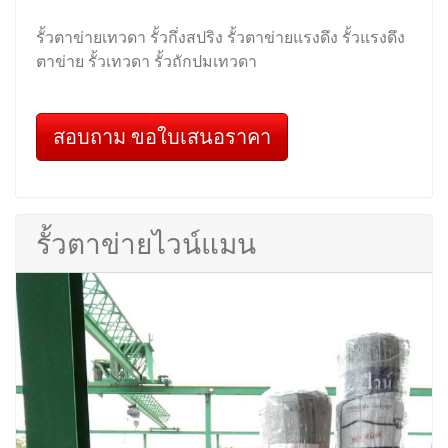
รั้วตาข่ายเทวดา รั้วกึ่งสปริง รั้วตาข่ายแรงดึง รั้วแรงดึง
ตาข่าย รั้วเทวดา รั้วถักปมเทวดา
สอบถาม ขอใบเสนอราคา
รั้วตาข่ายไวน์แมน