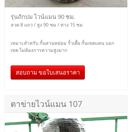
รุ่นถักปม ไวน์แมน 90 ซม.
ลวด 8 แถว / สูง 90 ซม / ห่าง 15 ซม
เหมาะสำหรับ กั้นสวนหย่อม รั้วเตี้ย กั้นเขตแดน บอก
เขต ไม่ต้องการความสูงมาก
สอบถาม ขอใบเสนอราคา
ตาข่ายไวน์แมน 107