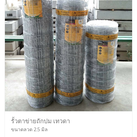
รั้วตาข่ายถักปม เทวดา
ขนาดลวด 2.5 มิล