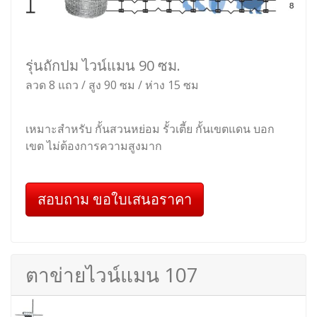
รุ่นถักปม ไวน์แมน 90 ซม.
ลวด 8 แถว / สูง 90 ซม / ห่าง 15 ซม
เหมาะสำหรับ กั้นสวนหย่อม รั้วเตี้ย กั้นเขตแดน บอก
เขต ไม่ต้องการความสูงมาก
สอบถาม ขอใบเสนอราคา
ตาข่ายไวน์แมน 107