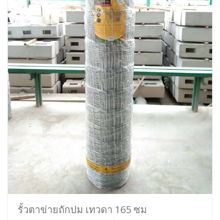
รั้วตาข่ายถักปม เทวดา 165 ซม