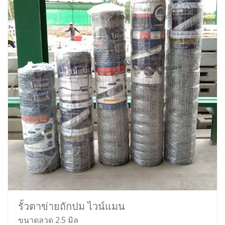
รั้วตาข่ายถักปม ไวน์แมน
ขนาดลวด 2.5 มิล