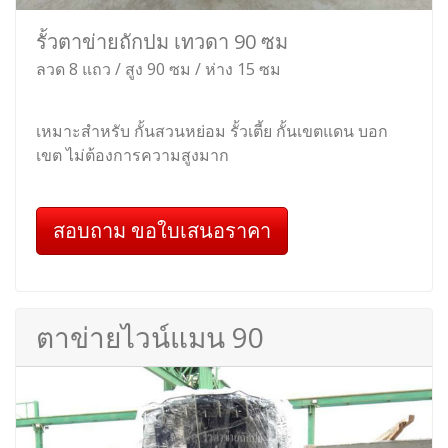
รั้วตาข่ายถักปม เทวดา 90 ซม
ลวด 8 แถว / สูง 90 ซม / ห่าง 15 ซม
เหมาะสำหรับ กั้นสวนหย่อม รั้วเตี้ย กั้นเขตแดน บอก
เขต ไม่ต้องการความสูงมาก
สอบถาม ขอใบเสนอราคา
ตาข่ายไวน์แมน 90