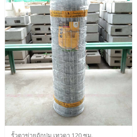
รั้วตาข่ายถักปม เทวดา 120 ซม.