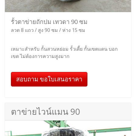
รั้วตาข่ายถักปม เทวดา 90 ซม
ลวด 8 แถว / สูง 90 ซม / ห่าง 15 ซม
เหมาะสำหรับ กั้นสวนหย่อม รั้วเตี้ย กั้นเขตแดน บอก
เขต ไม่ต้องการความสูงมาก
สอบถาม ขอใบเสนอราคา
ตาข่ายไวน์แมน 90