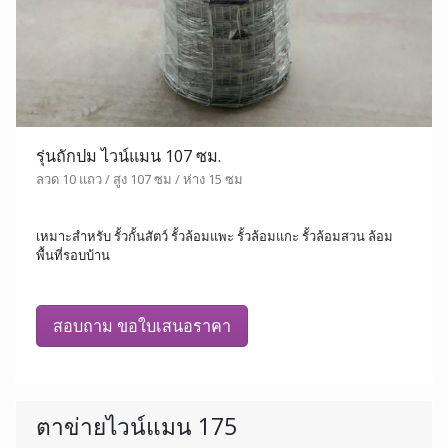
รุ่นถักปม ไวน์แมน 107 ซม.
ลวด 10 แถว / สูง 107 ซม / ห่าง 15 ซม
เหมาะสำหรับ รั้วกั้นสัตว์ รั้วล้อมแพะ รั้วล้อมแกะ รั้วล้อมสวน ล้อม
พื้นที่รอบบ้าน
สอบถาม ขอใบเสนอราคา
ตาข่ายไวน์แมน 175