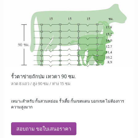
รั้วตาข่ายถักปม เทวดา 90 ซม.
ลวด 8 แถว / สูง 90 ซม / ห่าง 15 ซม
เหมาะสำหรับ กั้นสวนหย่อม รั้วเตี้ย กั้นเขตแดน บอกเขต ไม่ต้องการ
ความสูงมาก
สอบถาม ขอใบเสนอราคา