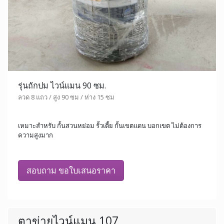
รุ่นถักปม ไวน์แมน 90 ซม.
ลวด 8 แถว / สูง 90 ซม / ห่าง 15 ซม
เหมาะสำหรับ กั้นสวนหย่อม รั้วเตี้ย กั้นเขตแดน บอกเขต ไม่ต้องการ
ความสูงมาก
สอบถาม ขอใบเสนอราคา
ตาข่ายไวน์แมน 107