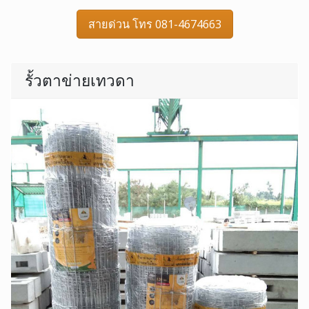
สายด่วน โทร 081-4674663
รั้วตาข่ายเทวดา