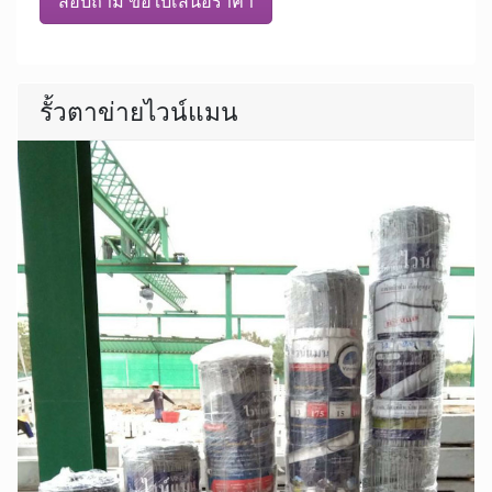
สอบถาม ขอใบเสนอราคา
รั้วตาข่ายไวน์แมน