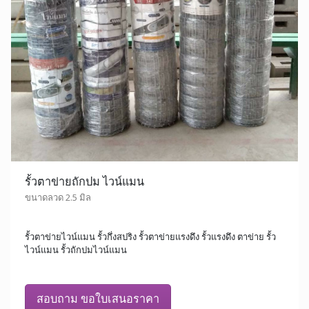
รั้วตาข่ายถักปม ไวน์แมน
ขนาดลวด 2.5 มิล
รั้วตาข่ายไวน์แมน รั้วกึ่งสปริง รั้วตาข่ายแรงดึง รั้วแรงดึง ตาข่าย รั้ว
ไวน์แมน รั้วถักปมไวน์แมน
สอบถาม ขอใบเสนอราคา