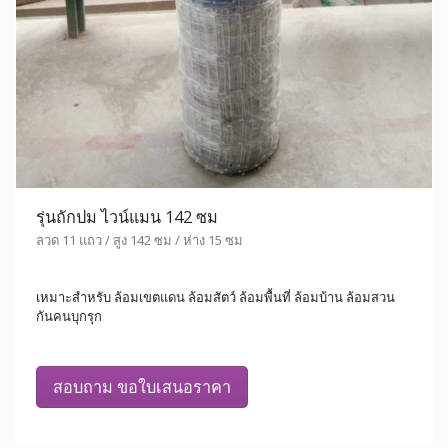
รุ่นถักปม ไวน์แมน 142 ซม
ลวด 11 แถว / สูง 142 ซม / ห่าง 15 ซม
เหมาะสำหรับ ล้อมเขตแดน ล้อมสัตว์ ล้อมพื้นที่ ล้อมบ้าน ล้อมสวน
กันคนบุกรุก
สอบถาม ขอใบเสนอราคา