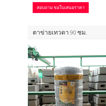
สอบถาม ขอใบเสนอราคา
ตาข่ายเทวดา 90 ซม.