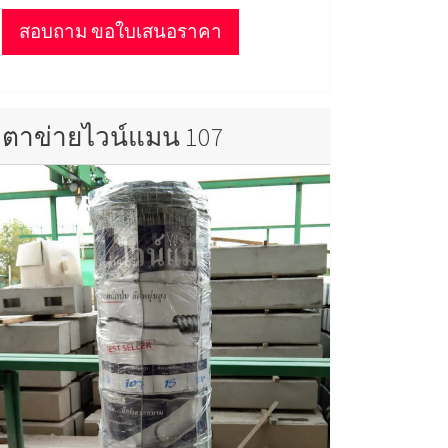
สอบถาม ขอใบเสนอราคา
ตาข่ายไวน์แมน 107