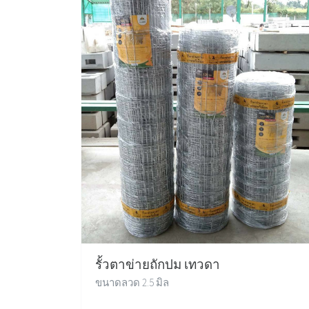
รั้วตาข่ายถักปม เทวดา
ขนาดลวด 2.5 มิล