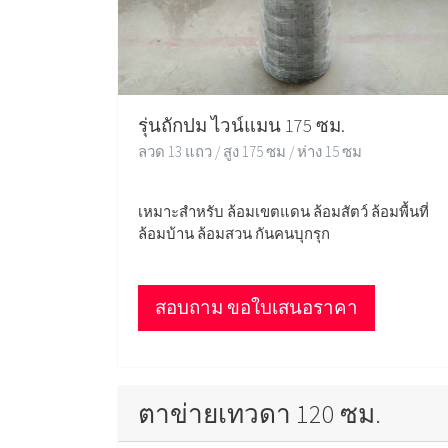
รุ่นถักปม ไวน์แมน 175 ซม.
ลวด 13 แถว / สูง 175 ซม / ห่าง 15 ซม
เหมาะสำหรับ ล้อมเขตแดน ล้อมสัตว์ ล้อมพื้นที่
ล้อมบ้าน ล้อมสวน กันคนบุกรุก
สอบถาม ขอใบเสนอราคา
ตาข่ายเทวดา 120 ซม.