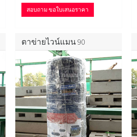
สอบถาม ขอใบเสนอราคา
ตาข่ายไวน์แมน 90