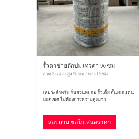
รั้วตาข่ายถักปม เทวดา 90 ซม
ลวด 8 แถว / สูง 90 ซม / ห่าง 15 ซม
เหมาะสำหรับ กั้นสวนหย่อม รั้วเตี้ย กั้นเขตแดน
บอกเขต ไม่ต้องการความสูงมาก
สอบถาม ขอใบเสนอราคา