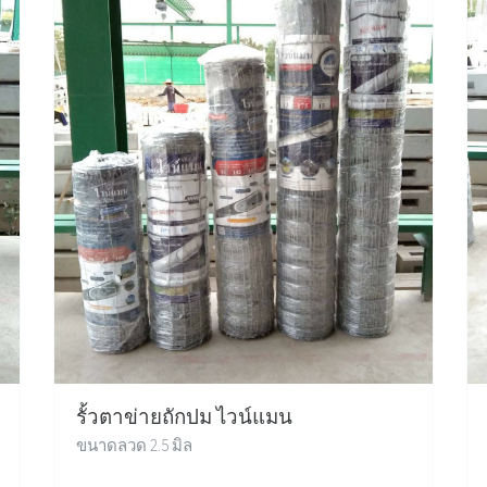
รั้วตาข่ายถักปม ไวน์แมน
ขนาดลวด 2.5 มิล