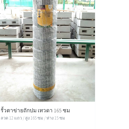
รั้วตาข่ายถักปม เทวดา 165 ซม
ลวด 12 แถว / สูง 165 ซม / ห่าง 15 ซม