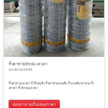
รั้วตาข่ายถักปม เทวดา
ขนาดลวด 2.5 มิล
รั้วตาข่ายเทวดา รั้วกึ่งสปริง รั้วตาข่ายแรงดึง รั้วแรงดึง ตาข่าย รั้ว
เทวดา รั้วถักปมเทวดา
สอบถาม ขอใบเสนอราคา