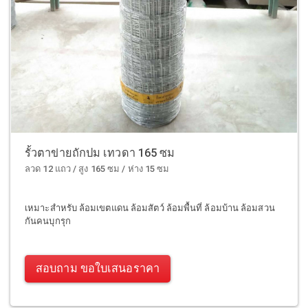
รั้วตาข่ายถักปม เทวดา 165 ซม
ลวด 12 แถว / สูง 165 ซม / ห่าง 15 ซม
เหมาะสำหรับ ล้อมเขตแดน ล้อมสัตว์ ล้อมพื้นที่ ล้อมบ้าน ล้อมสวน
กันคนบุกรุก
สอบถาม ขอใบเสนอราคา