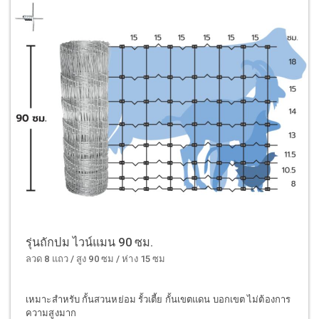
รุ่นถักปม ไวน์แมน 90 ซม.
ลวด 8 แถว / สูง 90 ซม / ห่าง 15 ซม
เหมาะสำหรับ กั้นสวนหย่อม รั้วเตี้ย กั้นเขตแดน บอกเขต ไม่ต้องการ
ความสูงมาก