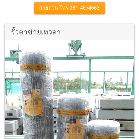
สายด่วน โทร 081-4674663
รั้วตาข่ายเทวดา