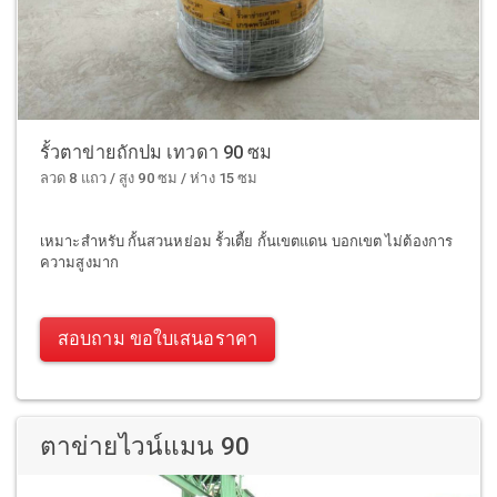
รั้วตาข่ายถักปม เทวดา 90 ซม
ลวด 8 แถว / สูง 90 ซม / ห่าง 15 ซม
เหมาะสำหรับ กั้นสวนหย่อม รั้วเตี้ย กั้นเขตแดน บอกเขต ไม่ต้องการ
ความสูงมาก
สอบถาม ขอใบเสนอราคา
ตาข่ายไวน์แมน 90