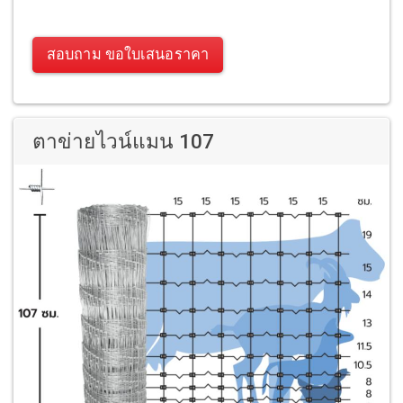
สอบถาม ขอใบเสนอราคา
ตาข่ายไวน์แมน 107