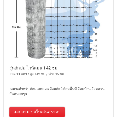
รุ่นถักปม ไวน์แมน 142 ซม.
ลวด 11 แถว / สูง 142 ซม / ห่าง 15 ซม
เหมาะสำหรับ ล้อมเขตแดน ล้อมสัตว์ ล้อมพื้นที่ ล้อมบ้าน ล้อมสวน
กันคนบุกรุก
สอบถาม ขอใบเสนอราคา