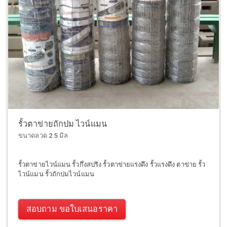
รั้วตาข่ายถักปม ไวน์แมน
ขนาดลวด 2.5 มิล
รั้วตาข่ายไวน์แมน รั้วกึ่งสปริง รั้วตาข่ายแรงดึง รั้วแรงดึง ตาข่าย รั้ว
ไวน์แมน รั้วถักปมไวน์แมน
สอบถาม ขอใบเสนอราคา