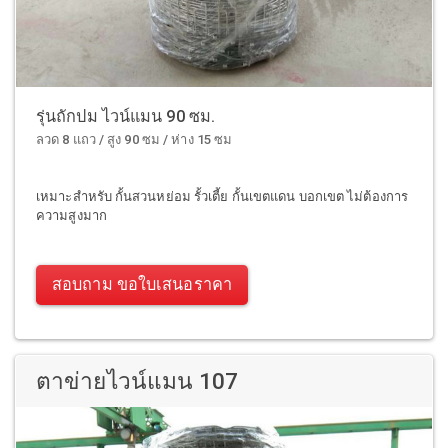
รุ่นถักปม ไวน์แมน 90 ซม.
ลวด 8 แถว / สูง 90 ซม / ห่าง 15 ซม
เหมาะสำหรับ กั้นสวนหย่อม รั้วเตี้ย กั้นเขตแดน บอกเขต ไม่ต้องการ
ความสูงมาก
สอบถาม ขอใบเสนอราคา
ตาข่ายไวน์แมน 107