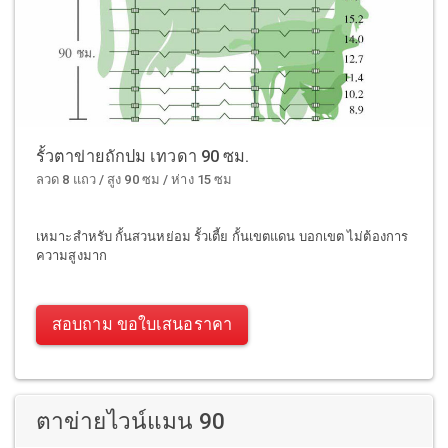
รั้วตาข่ายถักปม เทวดา 90 ซม.
ลวด 8 แถว / สูง 90 ซม / ห่าง 15 ซม
เหมาะสำหรับ กั้นสวนหย่อม รั้วเตี้ย กั้นเขตแดน บอกเขต ไม่ต้องการ
ความสูงมาก
สอบถาม ขอใบเสนอราคา
ตาข่ายไวน์แมน 90