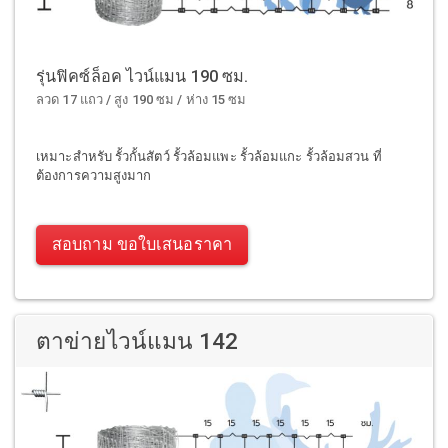
รุ่นฟิคซ์ล็อค ไวน์แมน 190 ซม.
ลวด 17 แถว / สูง 190 ซม / ห่าง 15 ซม
เหมาะสำหรับ รั้วกั้นสัตว์ รั้วล้อมแพะ รั้วล้อมแกะ รั้วล้อมสวน ที่
ต้องการความสูงมาก
สอบถาม ขอใบเสนอราคา
ตาข่ายไวน์แมน 142