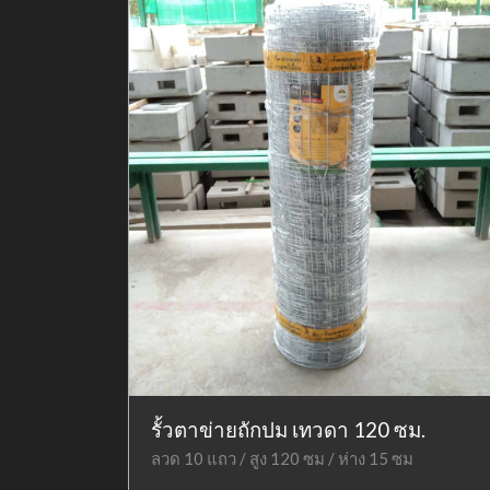
รั้วตาข่ายถักปม เทวดา 120 ซม.
ลวด 10 แถว / สูง 120 ซม / ห่าง 15 ซม