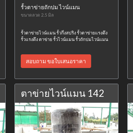
รั้วตาข่ายถักปม ไวน์แมน
ขนาดลวด 2.5 มิล
รั้วตาข่ายไวน์แมน รั้วกึ่งสปริง รั้วตาข่ายแรงดึง
รั้วแรงดึง ตาข่าย รั้วไวน์แมน รั้วถักปมไวน์แมน
สอบถาม ขอใบเสนอราคา
ตาข่ายไวน์แมน 142