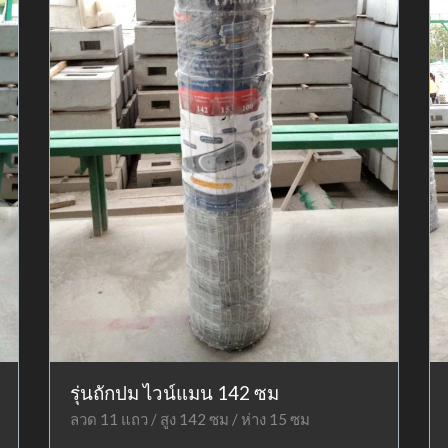
รุ่นถักปม ไวน์แมน 142 ซม
ลวด 11 แถว / สูง 142 ซม / ห่าง 15 ซม