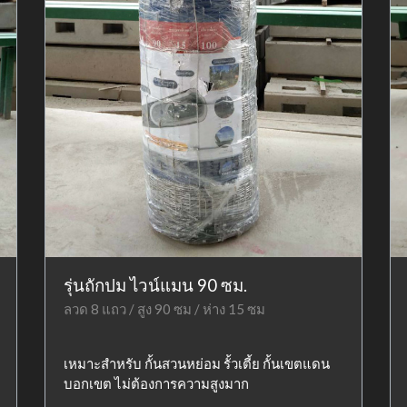
รุ่นถักปม ไวน์แมน 90 ซม.
ลวด 8 แถว / สูง 90 ซม / ห่าง 15 ซม
เหมาะสำหรับ กั้นสวนหย่อม รั้วเตี้ย กั้นเขตแดน
บอกเขต ไม่ต้องการความสูงมาก