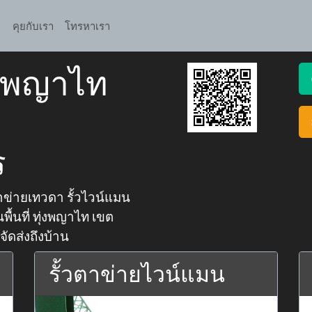
คุยกับเรา
โทรหาเรา
่งพญาไท
ร
ข่ายเทวดา รั้วไวน์แมน
พื้นที่ ทุ่งพญาไท เขต
ัดส่งถึงบ้าน
รั้วตาข่ายไวน์แมน