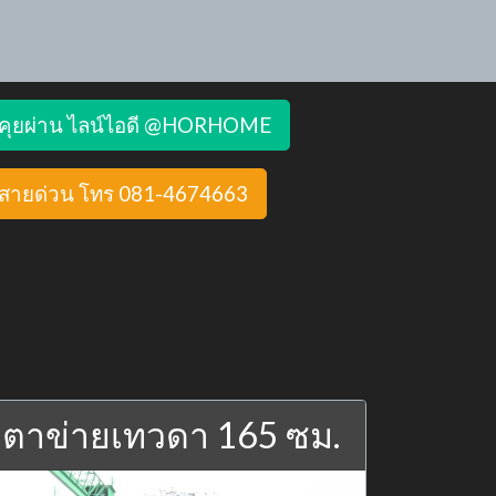
คุยผ่าน ไลน์ไอดี @HORHOME
สายด่วน โทร 081-4674663
ตาข่ายเทวดา 165 ซม.