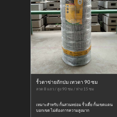
รั้วตาข่ายถักปม เทวดา 90 ซม
ลวด 8 แถว / สูง 90 ซม / ห่าง 15 ซม
เหมาะสำหรับ กั้นสวนหย่อม รั้วเตี้ย กั้นเขตแดน
บอกเขต ไม่ต้องการความสูงมาก