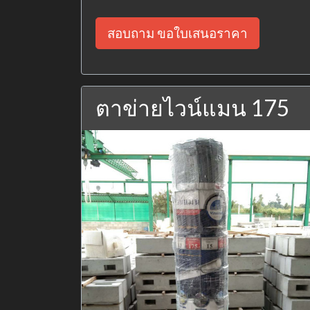
สอบถาม ขอใบเสนอราคา
ตาข่ายไวน์แมน 175