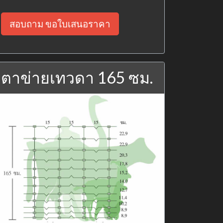
สอบถาม ขอใบเสนอราคา
ตาข่ายเทวดา 165 ซม.