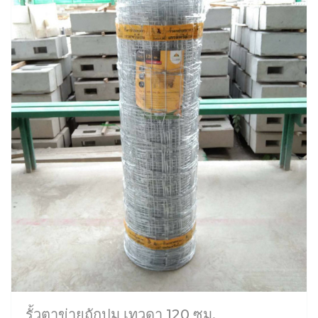
รั้วตาข่ายถักปม เทวดา 120 ซม.