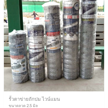
รั้วตาข่ายถักปม ไวน์แมน
ขนาดลวด 2.5 มิล