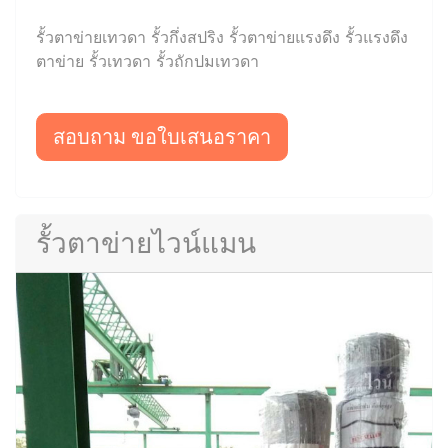
รั้วตาข่ายเทวดา รั้วกึ่งสปริง รั้วตาข่ายแรงดึง รั้วแรงดึง
ตาข่าย รั้วเทวดา รั้วถักปมเทวดา
สอบถาม ขอใบเสนอราคา
รั้วตาข่ายไวน์แมน