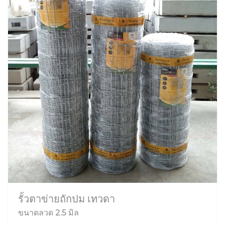
รั้วตาข่ายถักปม เทวดา
ขนาดลวด 2.5 มิล