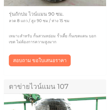
รุ่นถักปม ไวน์แมน 90 ซม.
ลวด 8 แถว / สูง 90 ซม / ห่าง 15 ซม
เหมาะสำหรับ กั้นสวนหย่อม รั้วเตี้ย กั้นเขตแดน บอก
เขต ไม่ต้องการความสูงมาก
สอบถาม ขอใบเสนอราคา
ตาข่ายไวน์แมน 107