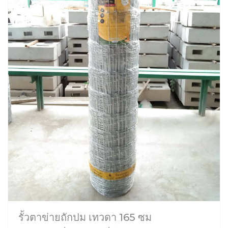
รั้วตาข่ายถักปม เทวดา 165 ซม