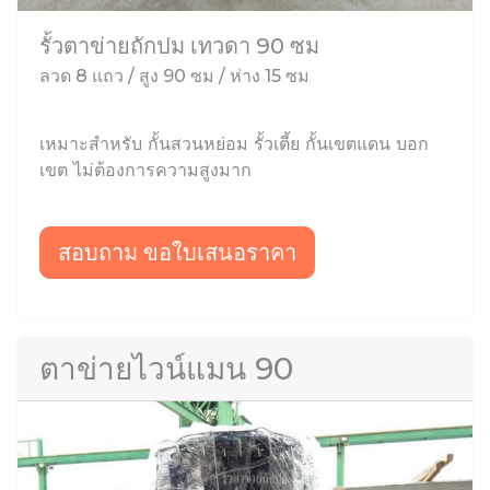
รั้วตาข่ายถักปม เทวดา 90 ซม
ลวด 8 แถว / สูง 90 ซม / ห่าง 15 ซม
เหมาะสำหรับ กั้นสวนหย่อม รั้วเตี้ย กั้นเขตแดน บอก
เขต ไม่ต้องการความสูงมาก
สอบถาม ขอใบเสนอราคา
ตาข่ายไวน์แมน 90