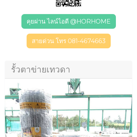
คุยผ่าน ไลน์ไอดี @HORHOME
สายด่วน โทร 081-4674663
รั้วตาข่ายเทวดา