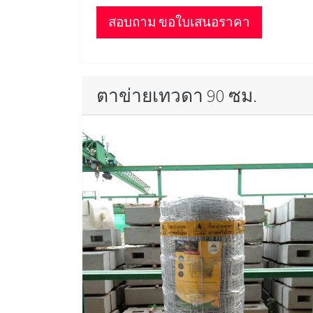
สอบถาม ขอใบเสนอราคา
ตาข่ายเทวดา 90 ซม.