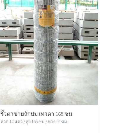
รั้วตาข่ายถักปม เทวดา 165 ซม
ลวด 12 แถว / สูง 165 ซม / ห่าง 15 ซม