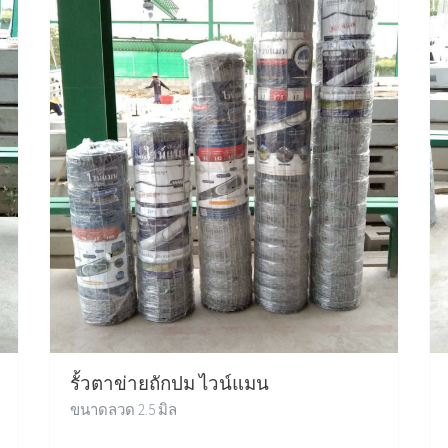
รั้วตาข่ายถักปม ไวน์แมน
ขนาดลวด 2.5 มิล