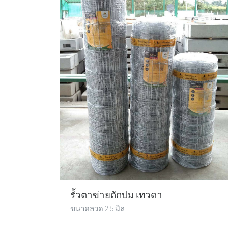
รั้วตาข่ายถักปม เทวดา
ขนาดลวด 2.5 มิล