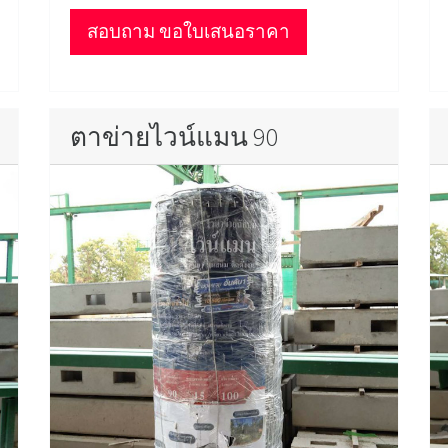
สอบถาม ขอใบเสนอราคา
ตาข่ายไวน์แมน 90