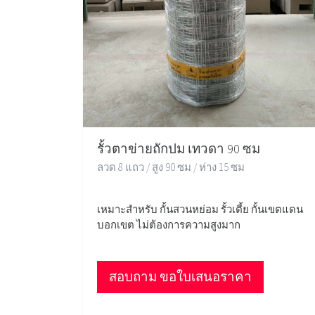
รั้วตาข่ายถักปม เทวดา 90 ซม
ลวด 8 แถว / สูง 90 ซม / ห่าง 15 ซม
เหมาะสำหรับ กั้นสวนหย่อม รั้วเตี้ย กั้นเขตแดน
บอกเขต ไม่ต้องการความสูงมาก
สอบถาม ขอใบเสนอราคา