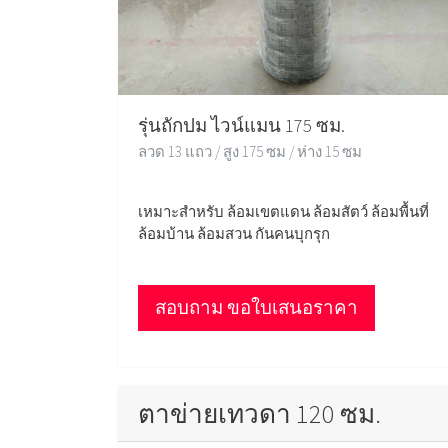
รุ่นถักปม ไวน์แมน 175 ซม.
ลวด 13 แถว / สูง 175 ซม / ห่าง 15 ซม
เหมาะสำหรับ ล้อมเขตแดน ล้อมสัตว์ ล้อมพื้นที่
ล้อมบ้าน ล้อมสวน กันคนบุกรุก
สอบถาม ขอใบเสนอราคา
ตาข่ายเทวดา 120 ซม.