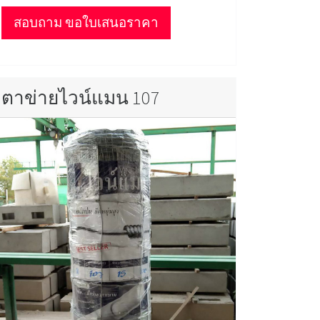
สอบถาม ขอใบเสนอราคา
ตาข่ายไวน์แมน 107