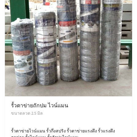
รั้วตาข่ายถักปม ไวน์แมน
ขนาดลวด 2.5 มิล
รั้วตาข่ายไวน์แมน รั้วกึ่งสปริง รั้วตาข่ายแรงดึง รั้วแรงดึง