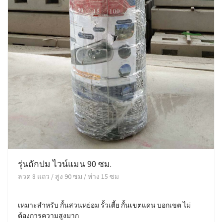
รุ่นถักปม ไวน์แมน 90 ซม.
ลวด 8 แถว / สูง 90 ซม / ห่าง 15 ซม
เหมาะสำหรับ กั้นสวนหย่อม รั้วเตี้ย กั้นเขตแดน บอกเขต ไม่
ต้องการความสูงมาก