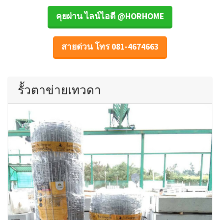
คุยผ่าน ไลน์ไอดี @HORHOME
สายด่วน โทร 081-4674663
รั้วตาข่ายเทวดา