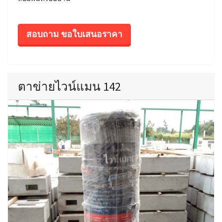
สอบถาม ขอใบเสนอราคา
ตาข่ายไวน์แมน 142