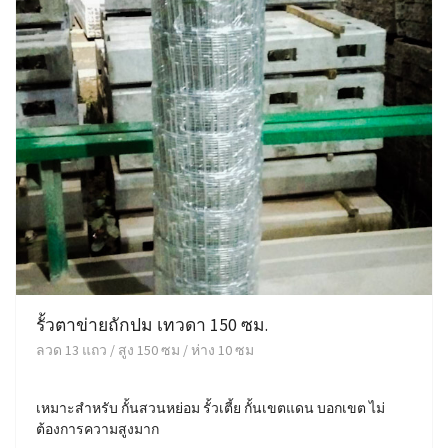
รั้วตาข่ายถักปม เทวดา 150 ซม.
ลวด 13 แถว / สูง 150 ซม / ห่าง 10 ซม
เหมาะสำหรับ กั้นสวนหย่อม รั้วเตี้ย กั้นเขตแดน บอกเขต ไม่
ต้องการความสูงมาก