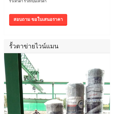
รั้วเทวดา รั้วถักปมเทวดา
สอบถาม ขอใบเสนอราคา
รั้วตาข่ายไวน์แมน