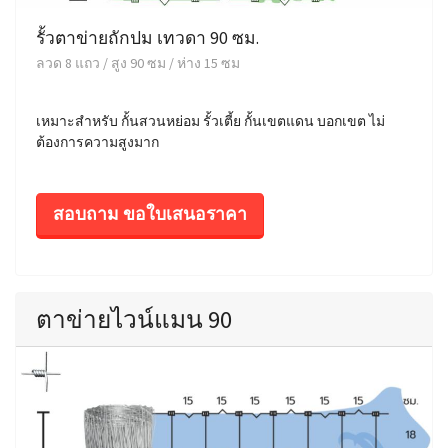
รั้วตาข่ายถักปม เทวดา 90 ซม.
ลวด 8 แถว / สูง 90 ซม / ห่าง 15 ซม
เหมาะสำหรับ กั้นสวนหย่อม รั้วเตี้ย กั้นเขตแดน บอกเขต ไม่
ต้องการความสูงมาก
สอบถาม ขอใบเสนอราคา
ตาข่ายไวน์แมน 90