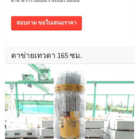
ตาข่าย รั้วไวน์แมน รั้วถักปมไวน์แมน
สอบถาม ขอใบเสนอราคา
ตาข่ายเทวดา 165 ซม.