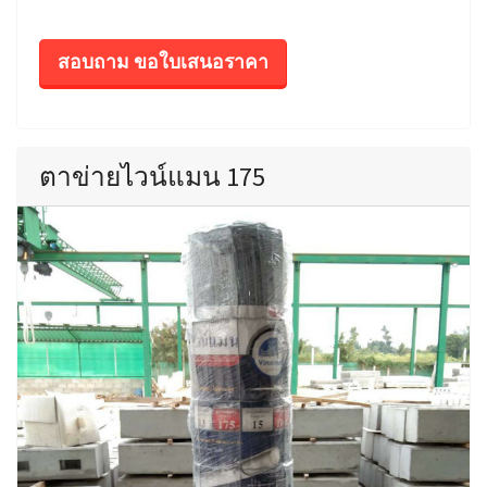
สอบถาม ขอใบเสนอราคา
ตาข่ายไวน์แมน 175