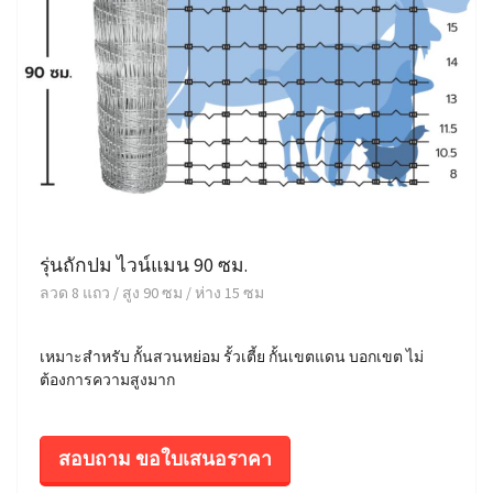
รุ่นถักปม ไวน์แมน 90 ซม.
ลวด 8 แถว / สูง 90 ซม / ห่าง 15 ซม
เหมาะสำหรับ กั้นสวนหย่อม รั้วเตี้ย กั้นเขตแดน บอกเขต ไม่
ต้องการความสูงมาก
สอบถาม ขอใบเสนอราคา