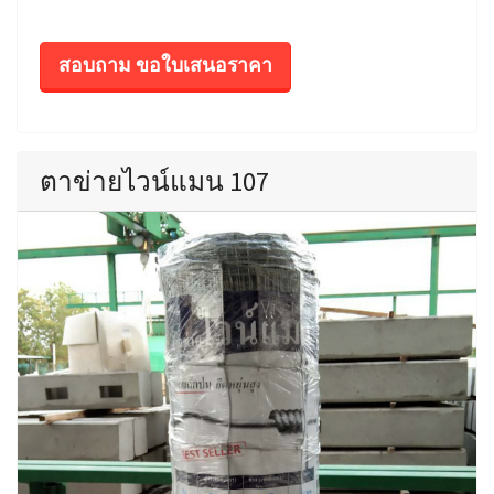
สอบถาม ขอใบเสนอราคา
ตาข่ายไวน์แมน 107