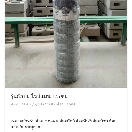
รุ่นถักปม ไวน์แมน 175 ซม.
ลวด 13 แถว / สูง 175 ซม / ห่าง 15 ซม
เหมาะสำหรับ ล้อมเขตแดน ล้อมสัตว์ ล้อมพื้นที่ ล้อมบ้าน ล้อม
สวน กันคนบุกรุก