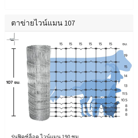
ตาข่ายไวน์แมน 107
รุ่นฟิคซ์ล็อค ไวน์แมน 190 ซม.