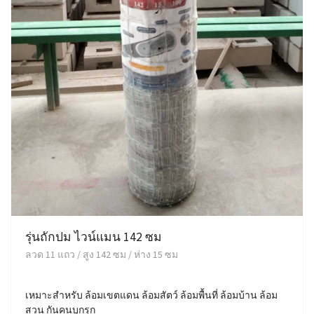
รุ่นถักปม ไวน์แมน 142 ซม
ลวด 11 แถว / สูง 142 ซม / ห่าง 15 ซม
เหมาะสำหรับ ล้อมเขตแดน ล้อมสัตว์ ล้อมพื้นที่ ล้อมบ้าน ล้อม
สวน กันคนบุกรุก