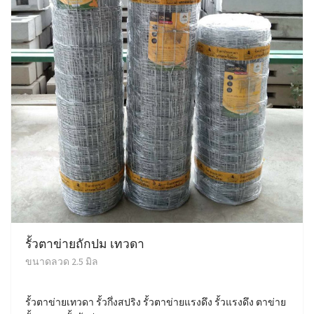
รั้วตาข่ายถักปม เทวดา
ขนาดลวด 2.5 มิล
รั้วตาข่ายเทวดา รั้วกึ่งสปริง รั้วตาข่ายแรงดึง รั้วแรงดึง ตาข่าย