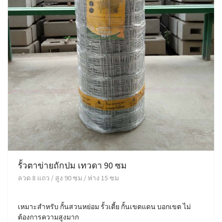
รั้วตาข่ายถักปม เทวดา 90 ซม
ลวด 8 แถว / สูง 90 ซม / ห่าง 15 ซม
เหมาะสำหรับ กั้นสวนหย่อม รั้วเตี้ย กั้นเขตแดน บอกเขต ไม่
ต้องการความสูงมาก