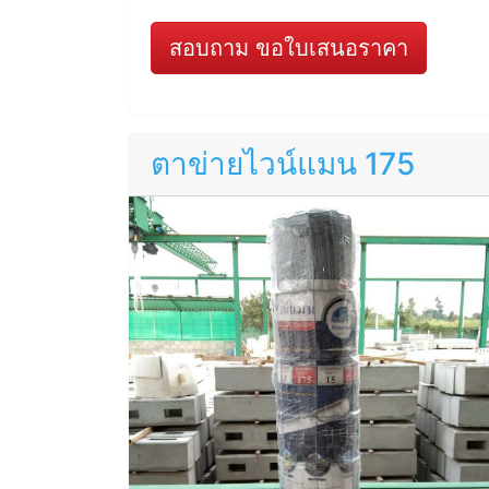
สอบถาม ขอใบเสนอราคา
ตาข่ายไวน์แมน 175