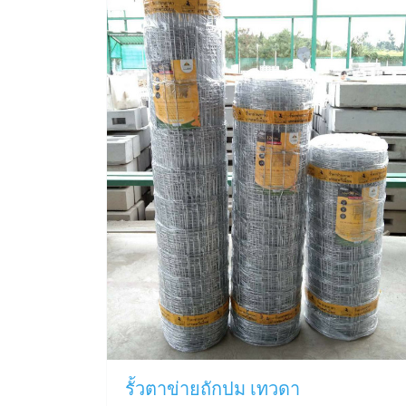
รั้วตาข่ายถักปม เทวดา