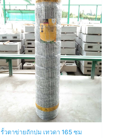
รั้วตาข่ายถักปม เทวดา 165 ซม