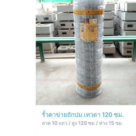
รั้วตาข่ายถักปม เทวดา 120 ซม.
ลวด 10 แถว / สูง 120 ซม / ห่าง 15 ซม