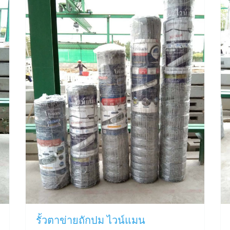
รั้วตาข่ายถักปม ไวน์แมน