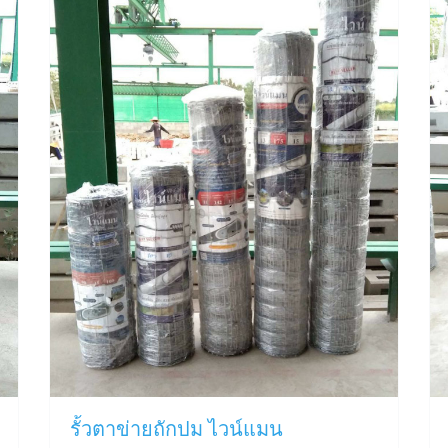
รั้วตาข่ายถักปม ไวน์แมน