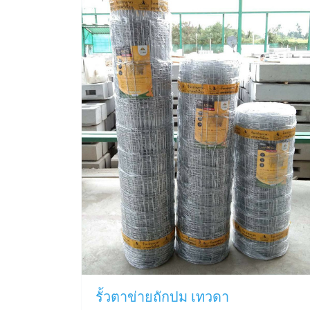
รั้วตาข่ายถักปม เทวดา