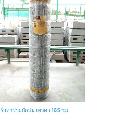
รั้วตาข่ายถักปม เทวดา 165 ซม