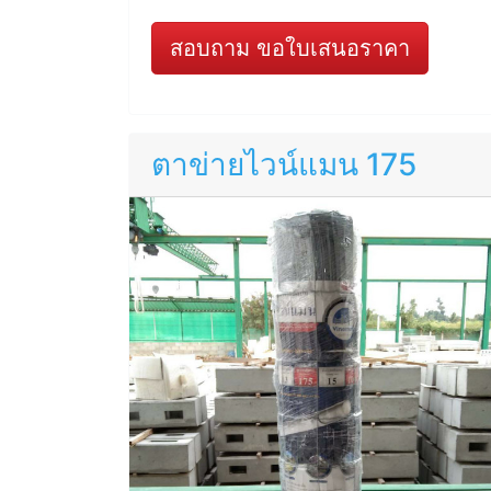
สอบถาม ขอใบเสนอราคา
ตาข่ายไวน์แมน 175