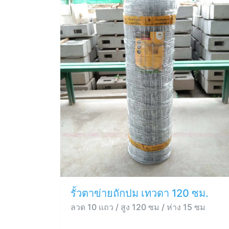
รั้วตาข่ายถักปม เทวดา 120 ซม.
ลวด 10 แถว / สูง 120 ซม / ห่าง 15 ซม