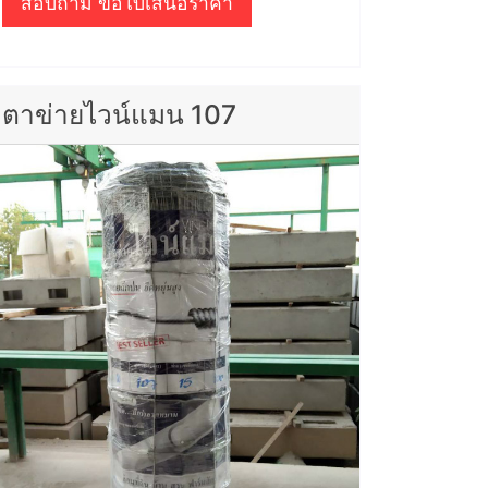
สอบถาม ขอใบเสนอราคา
ตาข่ายไวน์แมน 107