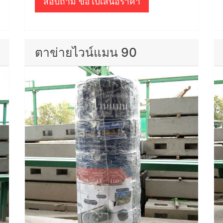
สอบถาม ขอใบเสนอราคา
ตาข่ายไวน์แมน 90