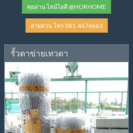
คุยผ่าน ไลน์ไอดี @HORHOME
สายด่วน โทร 081-4674663
รั้วตาข่ายเทวดา