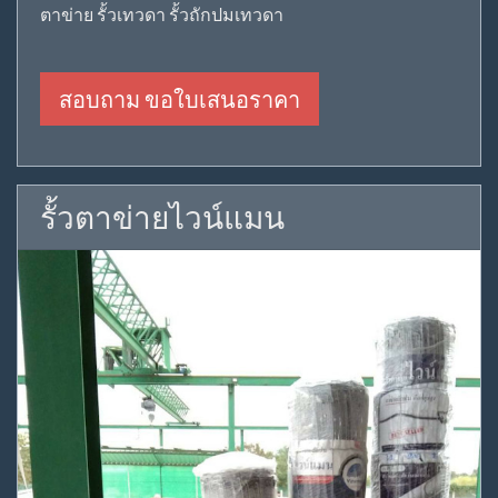
ตาข่าย รั้วเทวดา รั้วถักปมเทวดา
สอบถาม ขอใบเสนอราคา
รั้วตาข่ายไวน์แมน