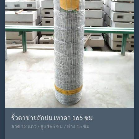
รั้วตาข่ายถักปม เทวดา 165 ซม
ลวด 12 แถว / สูง 165 ซม / ห่าง 15 ซม