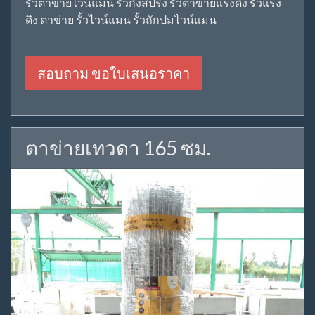
รั้วตาข่ายไวน์แมน รั้วกึ่งสปริง รั้วตาข่ายแรงดึง รั้วแรง
ดึง ตาข่าย รั้วไวน์แมน รั้วถักปมไวน์แมน
สอบถาม ขอใบเสนอราคา
ตาข่ายเทวดา 165 ซม.