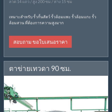
ลวด 14 แถว / สูง 200 ซม / ห่าง 15 ซม
เหมาะสำหรับ รั้วกั้นสัตว์ รั้วล้อมแพะ รั้วล้อมแกะ รั้ว
ล้อมสวน ที่ต้องการความสูงมาก
สอบถาม ขอใบเสนอราคา
ตาข่ายเทวดา 90 ซม.