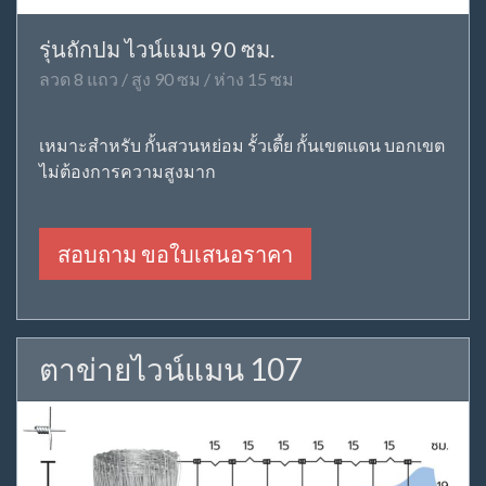
รุ่นถักปม ไวน์แมน 90 ซม.
ลวด 8 แถว / สูง 90 ซม / ห่าง 15 ซม
เหมาะสำหรับ กั้นสวนหย่อม รั้วเตี้ย กั้นเขตแดน บอกเขต
ไม่ต้องการความสูงมาก
สอบถาม ขอใบเสนอราคา
ตาข่ายไวน์แมน 107