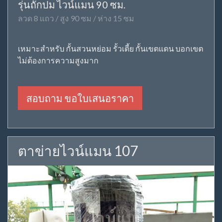
รุ่นถักปม ไวน์แมน 90 ซม.
ลวด 8 แถว / สูง 90 ซม / ห่าง 15 ซม
เหมาะสำหรับ กั้นสวนหย่อม รั้วเตี้ย กั้นเขตแดน บอกเขต
ไม่ต้องการความสูงมาก
สอบถาม ขอใบเสนอราคา
ตาข่ายไวน์แมน 107