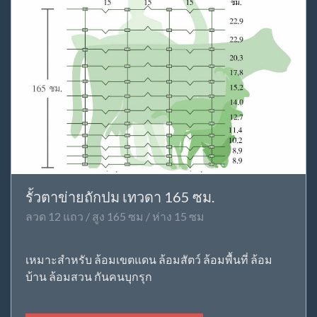
รั้วตาข่ายถักปม เทวดา 165 ซม.
ลวด 12 แถว / สูง 165 ซม / ห่าง 15 ซม
เหมาะสำหรับ ล้อมเขตแดน ล้อมสัตว์ ล้อมพื้นที่ ล้อม
บ้าน ล้อมสวน กันคนบุกรุก