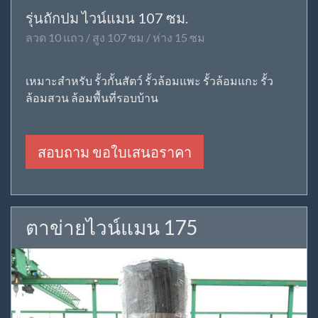
รุ่นถักปม ไวน์แมน 107 ซม.
ลวด 10 แถว / สูง 107 ซม / ห่าง 15 ซม
เหมาะสำหรับ รั้วกั้นสัตว์ รั้วล้อมแพะ รั้วล้อมแกะ รั้ว
ล้อมสวน ล้อมพื้นที่รอบบ้าน
สอบถาม ขอใบเสนอราคา
ตาข่ายไวน์แมน 175