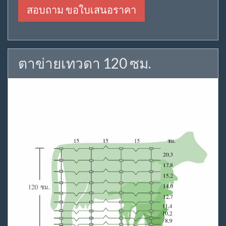
สอบถาม ขอใบเสนอราคา
ตาข่ายเทวดา 120 ซม.