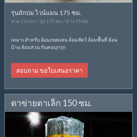
รุ่นถักปม ไวน์แมน 175 ซม.
ลวด 13 แถว / สูง 175 ซม / ห่าง 15 ซม
เหมาะสำหรับ ล้อมเขตแดน ล้อมสัตว์ ล้อมพื้นที่ ล้อม
บ้าน ล้อมสวน กันคนบุกรุก
สอบถาม ขอใบเสนอราคา
ตาข่ายตาเล็ก 150 ซม.