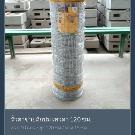
รั้วตาข่ายถักปม เทวดา 120 ซม.
ลวด 10 แถว / สูง 120 ซม / ห่าง 15 ซม