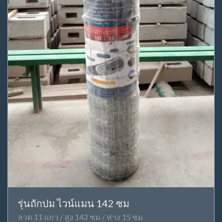
รุ่นถักปม ไวน์แมน 142 ซม
ลวด 11 แถว / สูง 142 ซม / ห่าง 15 ซม