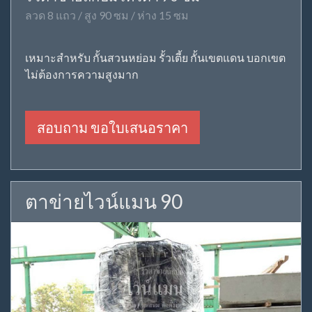
ลวด 8 แถว / สูง 90 ซม / ห่าง 15 ซม
เหมาะสำหรับ กั้นสวนหย่อม รั้วเตี้ย กั้นเขตแดน บอกเขต
ไม่ต้องการความสูงมาก
สอบถาม ขอใบเสนอราคา
ตาข่ายไวน์แมน 90