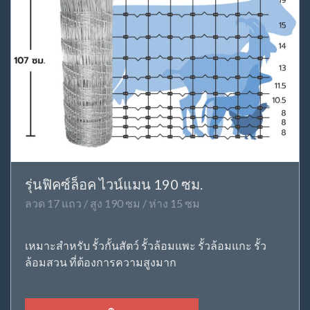
รุ่นฟิคซ์ล็อค ไวน์แมน 190 ซม.
ลวด 17 แถว / สูง 190 ซม / ห่าง 15 ซม
เหมาะสำหรับ รั้วกั้นสัตว์ รั้วล้อมแพะ รั้วล้อมแกะ รั้ว
ล้อมสวน ที่ต้องการความสูงมาก