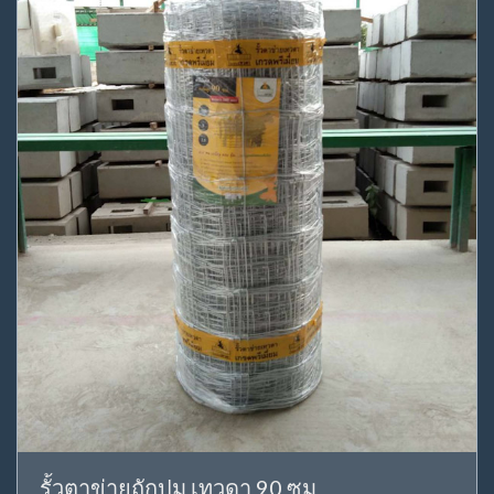
รั้วตาข่ายถักปม เทวดา 90 ซม