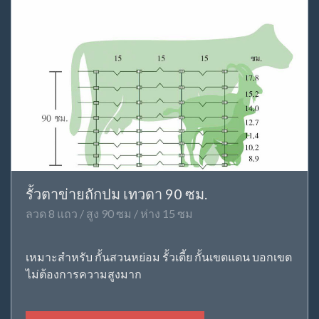
รั้วตาข่ายถักปม เทวดา 90 ซม.
ลวด 8 แถว / สูง 90 ซม / ห่าง 15 ซม
เหมาะสำหรับ กั้นสวนหย่อม รั้วเตี้ย กั้นเขตแดน บอกเขต
ไม่ต้องการความสูงมาก