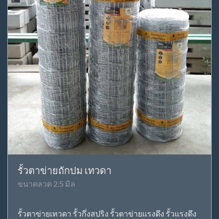
รั้วตาข่ายถักปม เทวดา
ขนาดลวด 2.5 มิล
รั้วตาข่ายเทวดา รั้วกึ่งสปริง รั้วตาข่ายแรงดึง รั้วแรงดึง