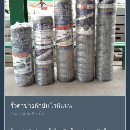
รั้วตาข่ายถักปม ไวน์แมน
ขนาดลวด 2.5 มิล