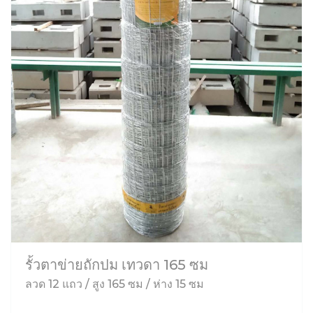
รั้วตาข่ายถักปม เทวดา 165 ซม
ลวด 12 แถว / สูง 165 ซม / ห่าง 15 ซม