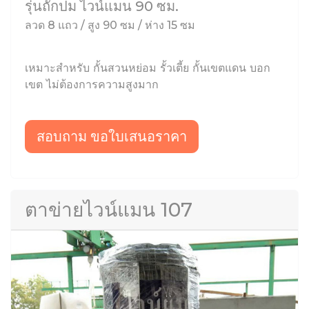
รุ่นถักปม ไวน์แมน 90 ซม.
ลวด 8 แถว / สูง 90 ซม / ห่าง 15 ซม
เหมาะสำหรับ กั้นสวนหย่อม รั้วเตี้ย กั้นเขตแดน บอก
เขต ไม่ต้องการความสูงมาก
สอบถาม ขอใบเสนอราคา
ตาข่ายไวน์แมน 107