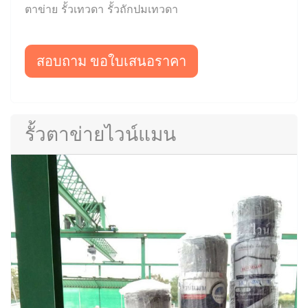
ตาข่าย รั้วเทวดา รั้วถักปมเทวดา
สอบถาม ขอใบเสนอราคา
รั้วตาข่ายไวน์แมน