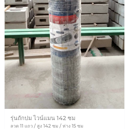
รุ่นถักปม ไวน์แมน 142 ซม
ลวด 11 แถว / สูง 142 ซม / ห่าง 15 ซม