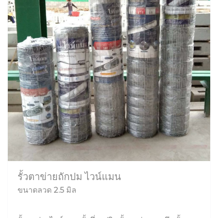
รั้วตาข่ายถักปม ไวน์แมน
ขนาดลวด 2.5 มิล