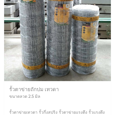
รั้วตาข่ายถักปม เทวดา
ขนาดลวด 2.5 มิล
รั้วตาข่ายเทวดา รั้วกึ่งสปริง รั้วตาข่ายแรงดึง รั้วแรงดึง