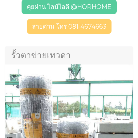
คุยผ่าน ไลน์ไอดี @HORHOME
สายด่วน โทร 081-4674663
รั้วตาข่ายเทวดา