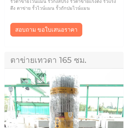
รั้วตาข่ายไวน์แมน รั้วกึ่งสปริง รั้วตาข่ายแรงดึง รั้วแรง
ดึง ตาข่าย รั้วไวน์แมน รั้วถักปมไวน์แมน
สอบถาม ขอใบเสนอราคา
ตาข่ายเทวดา 165 ซม.