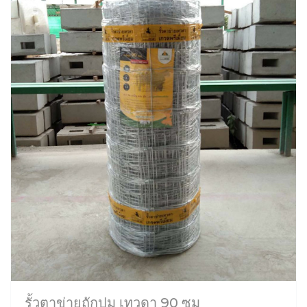
รั้วตาข่ายถักปม เทวดา 90 ซม