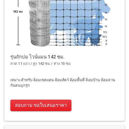
รุ่นถักปม ไวน์แมน 142 ซม.
ลวด 11 แถว / สูง 142 ซม / ห่าง 15 ซม
เหมาะสำหรับ ล้อมเขตแดน ล้อมสัตว์ ล้อมพื้นที่ ล้อมบ้าน ล้อมสวน
กันคนบุกรุก
สอบถาม ขอใบเสนอราคา