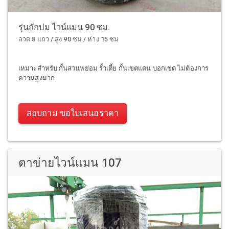
รุ่นถักปม ไวน์แมน 90 ซม.
ลวด 8 แถว / สูง 90 ซม / ห่าง 15 ซม
เหมาะสำหรับ กั้นสวนหย่อม รั้วเตี้ย กั้นเขตแดน บอกเขต ไม่ต้องการ
ความสูงมาก
สอบถาม ขอใบเสนอราคา
ตาข่ายไวน์แมน 107