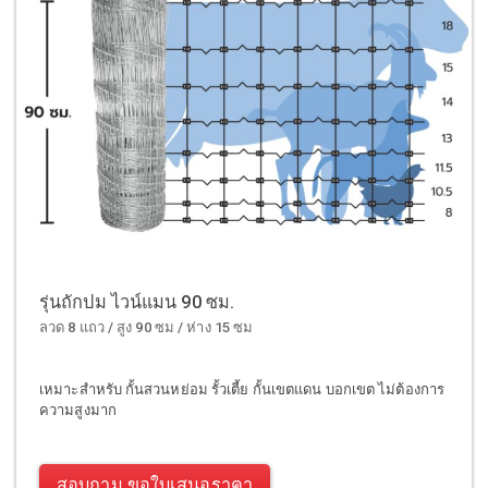
รุ่นถักปม ไวน์แมน 90 ซม.
ลวด 8 แถว / สูง 90 ซม / ห่าง 15 ซม
เหมาะสำหรับ กั้นสวนหย่อม รั้วเตี้ย กั้นเขตแดน บอกเขต ไม่ต้องการ
ความสูงมาก
สอบถาม ขอใบเสนอราคา