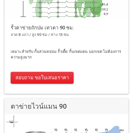
รั้วตาข่ายถักปม เทวดา 90 ซม.
ลวด 8 แถว / สูง 90 ซม / ห่าง 15 ซม
เหมาะสำหรับ กั้นสวนหย่อม รั้วเตี้ย กั้นเขตแดน บอกเขต ไม่ต้องการ
ความสูงมาก
สอบถาม ขอใบเสนอราคา
ตาข่ายไวน์แมน 90