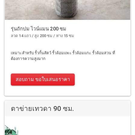
รุ่นถักปม ไวน์แมน 200 ซม
ลวด 14 แถว / สูง 200 ซม / ห่าง 15 ซม
เหมาะสำหรับ รั้วกั้นสัตว์ รั้วล้อมแพะ รั้วล้อมแกะ รั้วล้อมสวน ที่
ต้องการความสูงมาก
สอบถาม ขอใบเสนอราคา
ตาข่ายเทวดา 90 ซม.