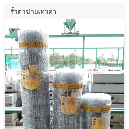
รั้วตาข่ายเทวดา