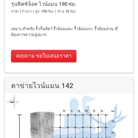
รุ่นฟิคซ์ล็อค ไวน์แมน 190 ซม.
ลวด 17 แถว / สูง 190 ซม / ห่าง 15 ซม
เหมาะสำหรับ รั้วกั้นสัตว์ รั้วล้อมแพะ รั้วล้อมแกะ รั้วล้อมสวน ที่
ต้องการความสูงมาก
สอบถาม ขอใบเสนอราคา
ตาข่ายไวน์แมน 142