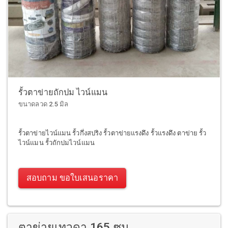
รั้วตาข่ายถักปม ไวน์แมน
ขนาดลวด 2.5 มิล
รั้วตาข่ายไวน์แมน รั้วกึ่งสปริง รั้วตาข่ายแรงดึง รั้วแรงดึง ตาข่าย รั้ว
ไวน์แมน รั้วถักปมไวน์แมน
สอบถาม ขอใบเสนอราคา
ตาข่ายเทวดา 165 ซม.