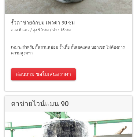
รั้วตาข่ายถักปม เทวดา 90 ซม
ลวด 8 แถว / สูง 90 ซม / ห่าง 15 ซม
เหมาะสำหรับ กั้นสวนหย่อม รั้วเตี้ย กั้นเขตแดน บอกเขต ไม่ต้องการ
ความสูงมาก
สอบถาม ขอใบเสนอราคา
ตาข่ายไวน์แมน 90