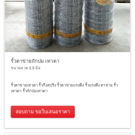
รั้วตาข่ายถักปม เทวดา
ขนาดลวด 2.5 มิล
รั้วตาข่ายเทวดา รั้วกึ่งสปริง รั้วตาข่ายแรงดึง รั้วแรงดึง ตาข่าย รั้ว
เทวดา รั้วถักปมเทวดา
สอบถาม ขอใบเสนอราคา