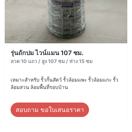
รุ่นถักปม ไวน์แมน 107 ซม.
ลวด 10 แถว / สูง 107 ซม / ห่าง 15 ซม
เหมาะสำหรับ รั้วกั้นสัตว์ รั้วล้อมแพะ รั้วล้อมแกะ รั้ว
ล้อมสวน ล้อมพื้นที่รอบบ้าน
สอบถาม ขอใบเสนอราคา