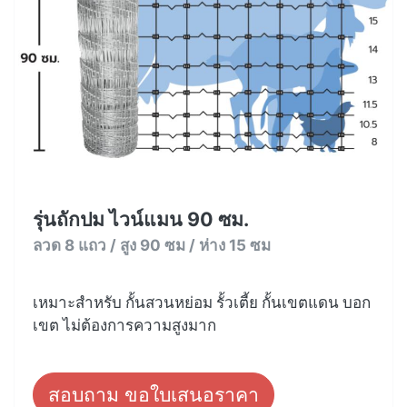
รุ่นถักปม ไวน์แมน 90 ซม.
ลวด 8 แถว / สูง 90 ซม / ห่าง 15 ซม
เหมาะสำหรับ กั้นสวนหย่อม รั้วเตี้ย กั้นเขตแดน บอก
เขต ไม่ต้องการความสูงมาก
สอบถาม ขอใบเสนอราคา