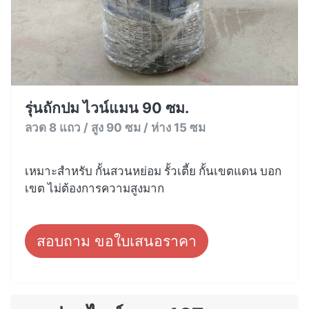
รุ่นถักปม ไวน์แมน 90 ซม.
ลวด 8 แถว / สูง 90 ซม / ห่าง 15 ซม
เหมาะสำหรับ กั้นสวนหย่อม รั้วเตี้ย กั้นเขตแดน บอก
เขต ไม่ต้องการความสูงมาก
สอบถาม ขอใบเสนอราคา