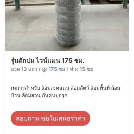
รุ่นถักปม ไวน์แมน 175 ซม.
ลวด 13 แถว / สูง 175 ซม / ห่าง 15 ซม
เหมาะสำหรับ ล้อมเขตแดน ล้อมสัตว์ ล้อมพื้นที่ ล้อม
บ้าน ล้อมสวน กันคนบุกรุก
สอบถาม ขอใบเสนอราคา