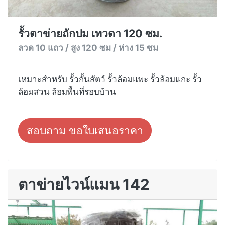
รั้วตาข่ายถักปม เทวดา 120 ซม.
ลวด 10 แถว / สูง 120 ซม / ห่าง 15 ซม
เหมาะสำหรับ รั้วกั้นสัตว์ รั้วล้อมแพะ รั้วล้อมแกะ รั้ว
ล้อมสวน ล้อมพื้นที่รอบบ้าน
สอบถาม ขอใบเสนอราคา
ตาข่ายไวน์แมน 142