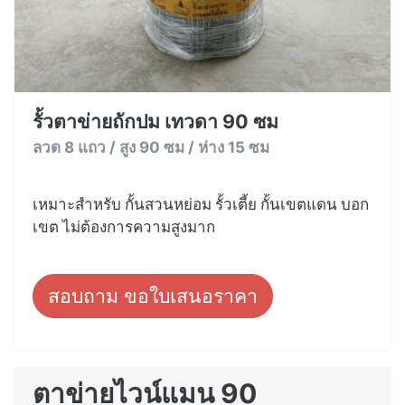
รั้วตาข่ายถักปม เทวดา 90 ซม
ลวด 8 แถว / สูง 90 ซม / ห่าง 15 ซม
เหมาะสำหรับ กั้นสวนหย่อม รั้วเตี้ย กั้นเขตแดน บอก
เขต ไม่ต้องการความสูงมาก
สอบถาม ขอใบเสนอราคา
ตาข่ายไวน์แมน 90