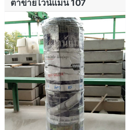
ตาข่ายไวน์แมน 107