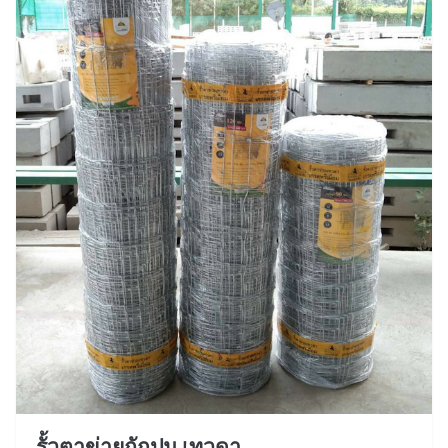
รั้วตาข่ายถักปม เทวดา