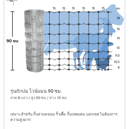
รุ่นถักปม ไวน์แมน 90 ซม.
ลวด 8 แถว / สูง 90 ซม / ห่าง 15 ซม
เหมาะสำหรับ กั้นสวนหย่อม รั้วเตี้ย กั้นเขตแดน บอกเขต ไม่ต้องการ
ความสูงมาก