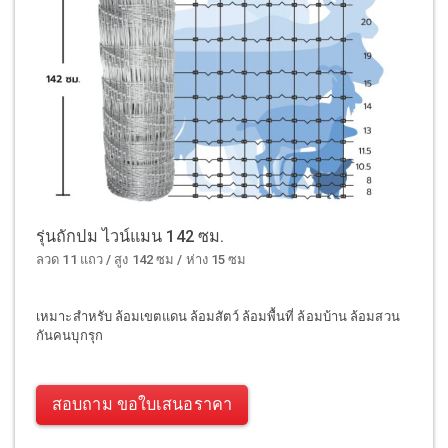
รุ่นถักปม ไวน์แมน 142 ซม.
ลวด 11 แถว / สูง 142 ซม / ห่าง 15 ซม
เหมาะสำหรับ ล้อมเขตแดน ล้อมสัตว์ ล้อมพื้นที่ ล้อมบ้าน ล้อมสวน
กันคนบุกรุก
สอบถาม ขอใบเสนอราคา