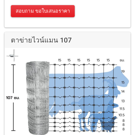
สอบถาม ขอใบเสนอราคา
ตาข่ายไวน์แมน 107