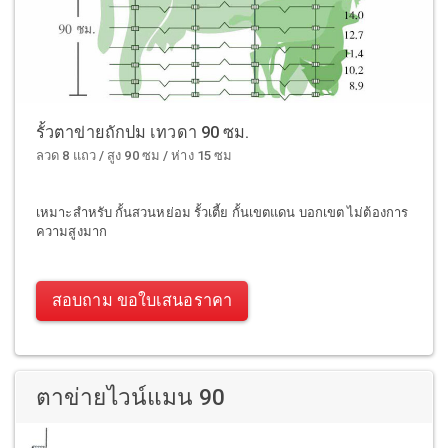
รั้วตาข่ายถักปม เทวดา 90 ซม.
ลวด 8 แถว / สูง 90 ซม / ห่าง 15 ซม
เหมาะสำหรับ กั้นสวนหย่อม รั้วเตี้ย กั้นเขตแดน บอกเขต ไม่ต้องการ
ความสูงมาก
สอบถาม ขอใบเสนอราคา
ตาข่ายไวน์แมน 90