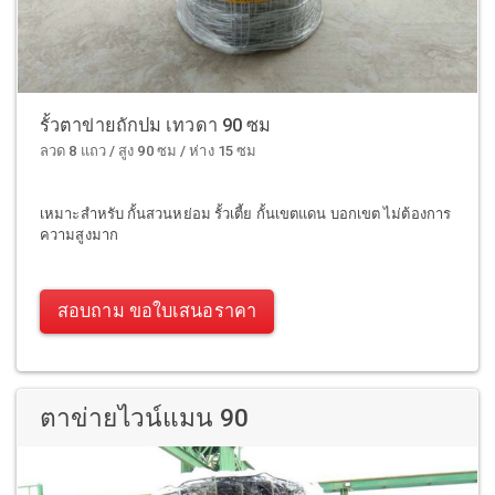
รั้วตาข่ายถักปม เทวดา 90 ซม
ลวด 8 แถว / สูง 90 ซม / ห่าง 15 ซม
เหมาะสำหรับ กั้นสวนหย่อม รั้วเตี้ย กั้นเขตแดน บอกเขต ไม่ต้องการ
ความสูงมาก
สอบถาม ขอใบเสนอราคา
ตาข่ายไวน์แมน 90