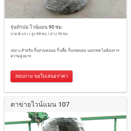
รุ่นถักปม ไวน์แมน 90 ซม.
ลวด 8 แถว / สูง 90 ซม / ห่าง 15 ซม
เหมาะสำหรับ กั้นสวนหย่อม รั้วเตี้ย กั้นเขตแดน บอกเขต ไม่ต้องการ
ความสูงมาก
สอบถาม ขอใบเสนอราคา
ตาข่ายไวน์แมน 107