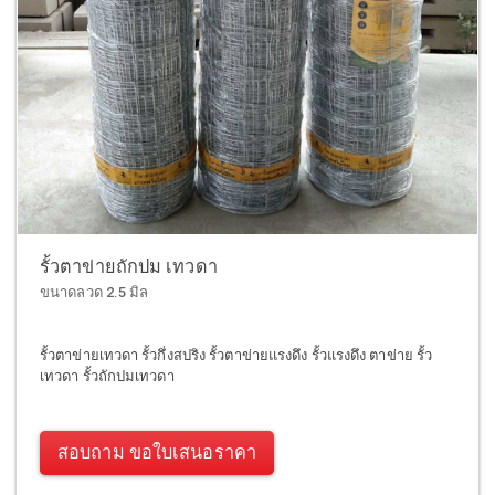
รั้วตาข่ายถักปม เทวดา
ขนาดลวด 2.5 มิล
รั้วตาข่ายเทวดา รั้วกึ่งสปริง รั้วตาข่ายแรงดึง รั้วแรงดึง ตาข่าย รั้ว
เทวดา รั้วถักปมเทวดา
สอบถาม ขอใบเสนอราคา