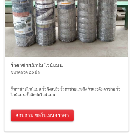
รั้วตาข่ายถักปม ไวน์แมน
ขนาดลวด 2.5 มิล
รั้วตาข่ายไวน์แมน รั้วกึ่งสปริง รั้วตาข่ายแรงดึง รั้วแรงดึง ตาข่าย รั้ว
ไวน์แมน รั้วถักปมไวน์แมน
สอบถาม ขอใบเสนอราคา