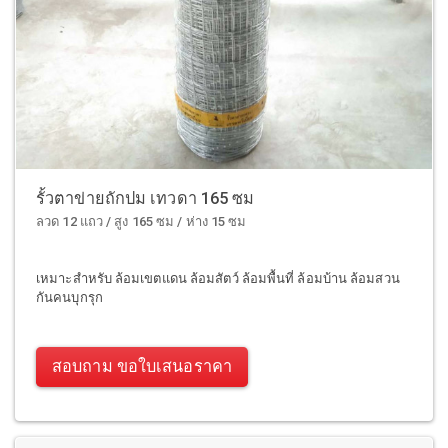
รั้วตาข่ายถักปม เทวดา 165 ซม
ลวด 12 แถว / สูง 165 ซม / ห่าง 15 ซม
เหมาะสำหรับ ล้อมเขตแดน ล้อมสัตว์ ล้อมพื้นที่ ล้อมบ้าน ล้อมสวน
กันคนบุกรุก
สอบถาม ขอใบเสนอราคา