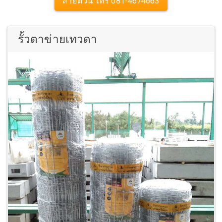
สายด่วน โทร 081-4674663
รั้วตาข่ายเทวดา