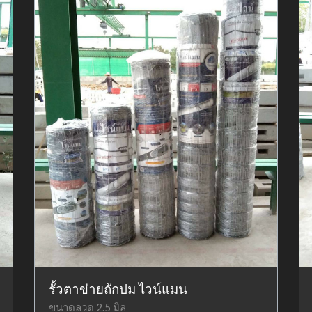
รั้วตาข่ายถักปม ไวน์แมน
ขนาดลวด 2.5 มิล