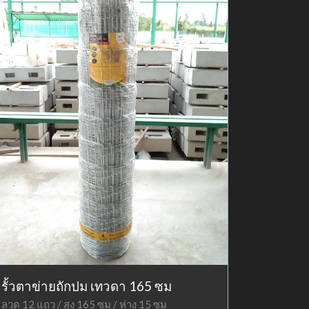
รั้วตาข่ายถักปม เทวดา 165 ซม
ลวด 12 แถว / สูง 165 ซม / ห่าง 15 ซม