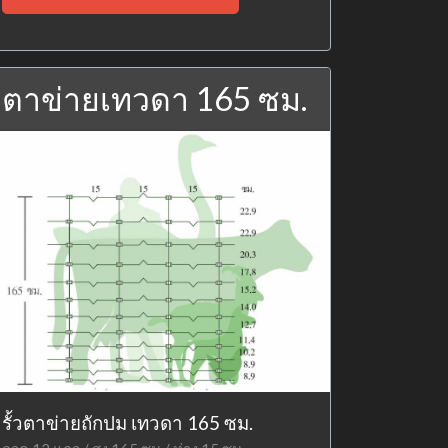
ตาข่ายเทวดา 165 ซม.
รั้วตาข่ายถักปม เทวดา 165 ซม.