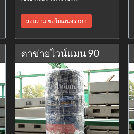
สอบถาม ขอใบเสนอราคา
ตาข่ายไวน์แมน 90