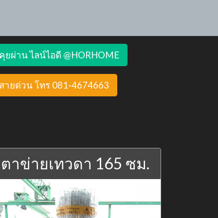
คุยผ่าน ไลน์ไอดี @HORHOME
สายด่วน โทร 081-4674663
ตาข่ายเทวดา 165 ซม.