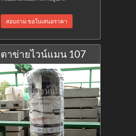
สอบถาม ขอใบเสนอราคา
ตาข่ายไวน์แมน 107