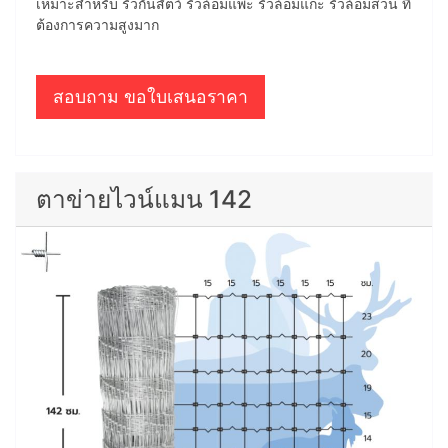
เหมาะสำหรับ รั้วกั้นสัตว์ รั้วล้อมแพะ รั้วล้อมแกะ รั้วล้อมสวน ที่
ต้องการความสูงมาก
สอบถาม ขอใบเสนอราคา
ตาข่ายไวน์แมน 142