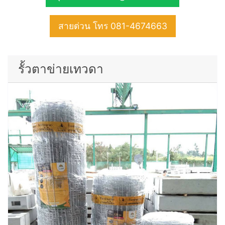
สายด่วน โทร 081-4674663
รั้วตาข่ายเทวดา