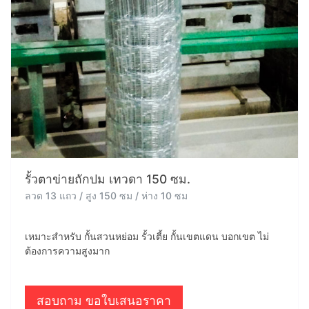
รั้วตาข่ายถักปม เทวดา 150 ซม.
ลวด 13 แถว / สูง 150 ซม / ห่าง 10 ซม
เหมาะสำหรับ กั้นสวนหย่อม รั้วเตี้ย กั้นเขตแดน บอกเขต ไม่
ต้องการความสูงมาก
สอบถาม ขอใบเสนอราคา