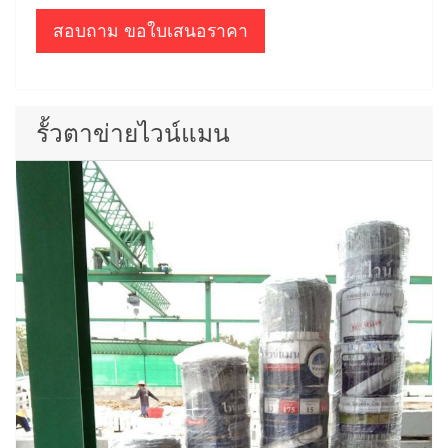
สอบถาม ขอใบเสนอราคา
รั้วตาข่ายไวน์แมน