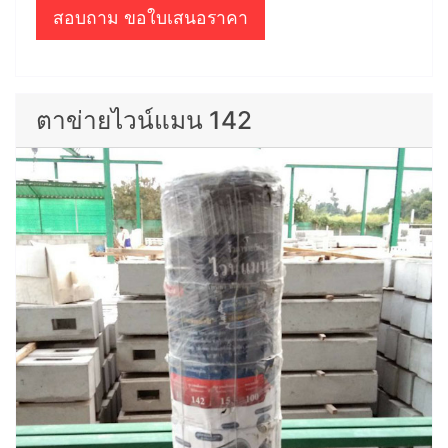
สอบถาม ขอใบเสนอราคา
ตาข่ายไวน์แมน 142