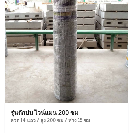
รุ่นถักปม ไวน์แมน 200 ซม
ลวด 14 แถว / สูง 200 ซม / ห่าง 15 ซม