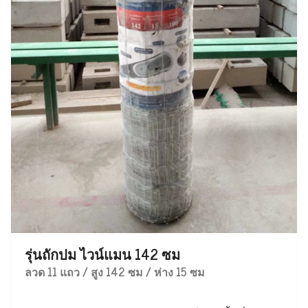
รุ่นถักปม ไวน์แมน 142 ซม
ลวด 11 แถว / สูง 142 ซม / ห่าง 15 ซม