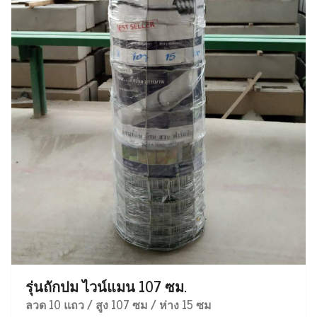
รุ่นถักปม ไวน์แมน 107 ซม.
ลวด 10 แถว / สูง 107 ซม / ห่าง 15 ซม