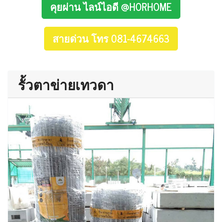
คุยผ่าน ไลน์ไอดี @HORHOME
สายด่วน โทร 081-4674663
รั้วตาข่ายเทวดา