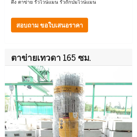
ดึง ตาข่าย รั้วไวน์แมน รั้วถักปมไวน์แมน
สอบถาม ขอใบเสนอราคา
ตาข่ายเทวดา 165 ซม.