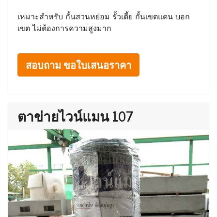
เหมาะสำหรับ กั้นสวนหย่อม รั้วเตี้ย กั้นเขตแดน บอก
เขต ไม่ต้องการความสูงมาก
สอบถาม ขอใบเสนอราคา
ตาข่ายไวน์แมน 107